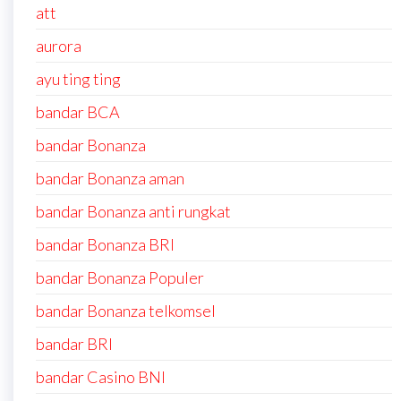
att
aurora
ayu ting ting
bandar BCA
bandar Bonanza
bandar Bonanza aman
bandar Bonanza anti rungkat
bandar Bonanza BRI
bandar Bonanza Populer
bandar Bonanza telkomsel
bandar BRI
bandar Casino BNI