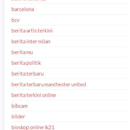
barcelona
bcv
berita artis terkini
berita inter milan
berita mu
berita politik
berita terbaru
berita terbaru manchester united
berita terkini online
bibcam
bilder
bioskop online lk21