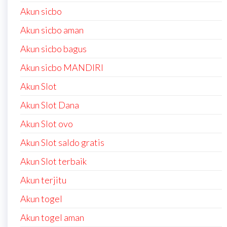
Akun sicbo
Akun sicbo aman
Akun sicbo bagus
Akun sicbo MANDIRI
Akun Slot
Akun Slot Dana
Akun Slot ovo
Akun Slot saldo gratis
Akun Slot terbaik
Akun terjitu
Akun togel
Akun togel aman