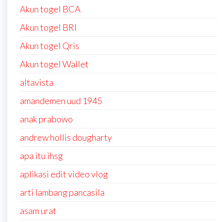
Akun togel BCA
Akun togel BRI
Akun togel Qris
Akun togel Wallet
altavista
amandemen uud 1945
anak prabowo
andrew hollis dougharty
apa itu ihsg
aplikasi edit video vlog
arti lambang pancasila
asam urat