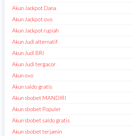
Akun Jackpot Dana
Akun Jackpot ovo
Akun Jackpot rupiah
Akun Judi alternatif
Akun Judi BRI
Akun Judi tergacor
Akun ovo
Akun saldo gratis
Akun sbobet MANDIRI
Akun sbobet Populer
Akun sbobet saldo gratis
Akun sbobet terjamin