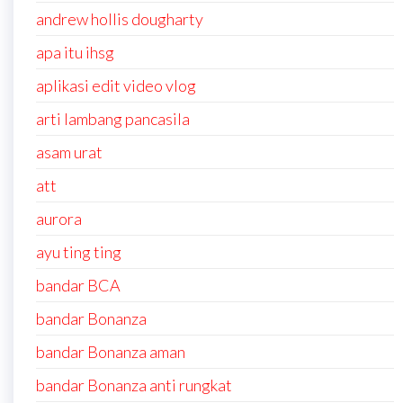
andrew hollis dougharty
apa itu ihsg
aplikasi edit video vlog
arti lambang pancasila
asam urat
att
aurora
ayu ting ting
bandar BCA
bandar Bonanza
bandar Bonanza aman
bandar Bonanza anti rungkat