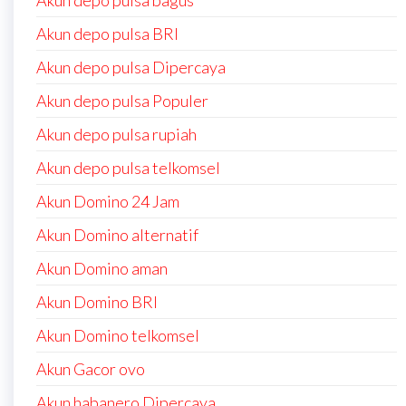
Akun depo pulsa bagus
Akun depo pulsa BRI
Akun depo pulsa Dipercaya
Akun depo pulsa Populer
Akun depo pulsa rupiah
Akun depo pulsa telkomsel
Akun Domino 24 Jam
Akun Domino alternatif
Akun Domino aman
Akun Domino BRI
Akun Domino telkomsel
Akun Gacor ovo
Akun habanero Dipercaya