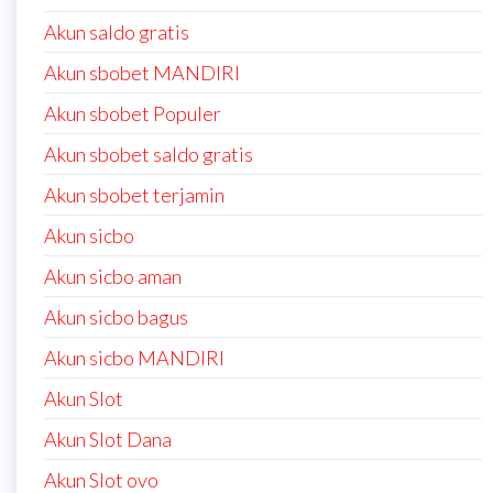
Akun saldo gratis
Akun sbobet MANDIRI
Akun sbobet Populer
Akun sbobet saldo gratis
Akun sbobet terjamin
Akun sicbo
Akun sicbo aman
Akun sicbo bagus
Akun sicbo MANDIRI
Akun Slot
Akun Slot Dana
Akun Slot ovo