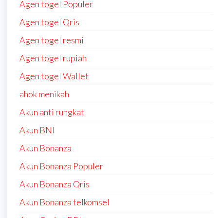
Agen togel Populer
Agen togel Qris
Agen togel resmi
Agen togel rupiah
Agen togel Wallet
ahok menikah
Akun anti rungkat
Akun BNI
Akun Bonanza
Akun Bonanza Populer
Akun Bonanza Qris
Akun Bonanza telkomsel