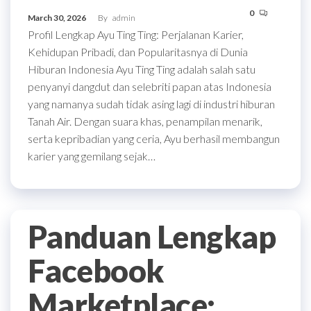
0
March 30, 2026
By
admin
Profil Lengkap Ayu Ting Ting: Perjalanan Karier,
Kehidupan Pribadi, dan Popularitasnya di Dunia
Hiburan Indonesia Ayu Ting Ting adalah salah satu
penyanyi dangdut dan selebriti papan atas Indonesia
yang namanya sudah tidak asing lagi di industri hiburan
Tanah Air. Dengan suara khas, penampilan menarik,
serta kepribadian yang ceria, Ayu berhasil membangun
karier yang gemilang sejak…
Panduan Lengkap
Facebook
Marketplace: