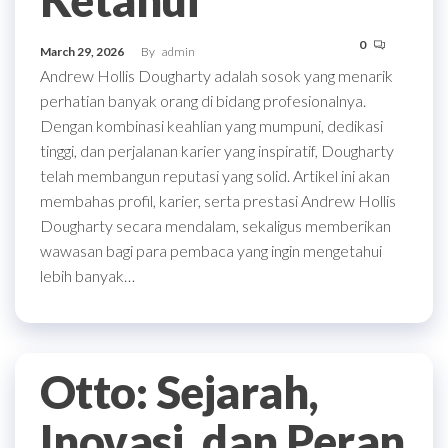
Ketahui
0
March 29, 2026
By
admin
Andrew Hollis Dougharty adalah sosok yang menarik
perhatian banyak orang di bidang profesionalnya.
Dengan kombinasi keahlian yang mumpuni, dedikasi
tinggi, dan perjalanan karier yang inspiratif, Dougharty
telah membangun reputasi yang solid. Artikel ini akan
membahas profil, karier, serta prestasi Andrew Hollis
Dougharty secara mendalam, sekaligus memberikan
wawasan bagi para pembaca yang ingin mengetahui
lebih banyak…
Otto: Sejarah,
Inovasi, dan Peran