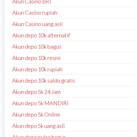
Akun Casino BRI
Akun Casino rupiah
Akun Casino uang asli
Akun depo 10k alternatif
Akun depo 10k bagus
Akun depo 10k resmi
Akun depo 10k rupiah
Akun depo 10k saldo gratis
Akun depo 5k 24 Jam
Akun depo 5k MANDIRI
Akun depo 5k Online
Akun depo 5k uang asli