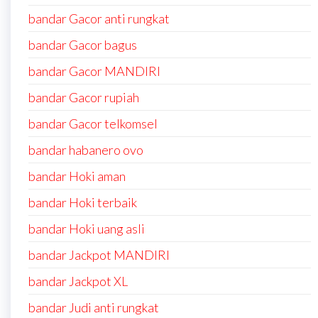
bandar Gacor anti rungkat
bandar Gacor bagus
bandar Gacor MANDIRI
bandar Gacor rupiah
bandar Gacor telkomsel
bandar habanero ovo
bandar Hoki aman
bandar Hoki terbaik
bandar Hoki uang asli
bandar Jackpot MANDIRI
bandar Jackpot XL
bandar Judi anti rungkat