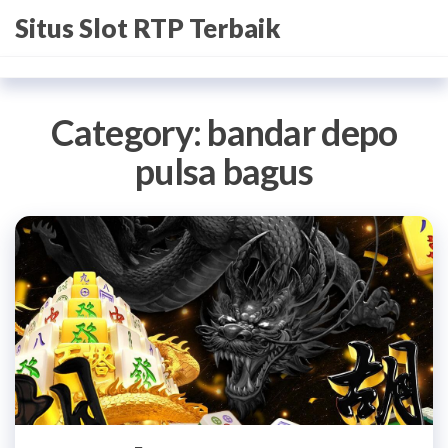
Skip
Situs Slot RTP Terbaik
to
the
content
Category:
bandar depo
pulsa bagus