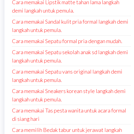
Cara memakai Lipstik matte tahan lama langkah
demi langkah untuk pemula.
Cara memakai Sandal kulit pria formal langkah demi
langkah untuk pemula.
Cara memakai Sepatu formal pria dengan mudah.
Cara memakai Sepatu sekolah anak sd langkah demi
langkah untuk pemula.
Cara memakai Sepatu vans original langkah demi
langkah untuk pemula.
Cara memakai Sneakers korean style langkah demi
langkah untuk pemula.
Cara memakai Tas pesta wanita untuk acara formal
di siang hari
Cara memilih Bedak tabur untuk jerawat langkah