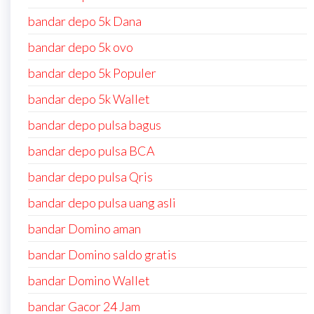
bandar depo 5k Dana
bandar depo 5k ovo
bandar depo 5k Populer
bandar depo 5k Wallet
bandar depo pulsa bagus
bandar depo pulsa BCA
bandar depo pulsa Qris
bandar depo pulsa uang asli
bandar Domino aman
bandar Domino saldo gratis
bandar Domino Wallet
bandar Gacor 24 Jam