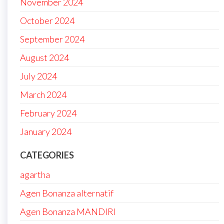
November 2024
October 2024
September 2024
August 2024
July 2024
March 2024
February 2024
January 2024
CATEGORIES
agartha
Agen Bonanza alternatif
Agen Bonanza MANDIRI