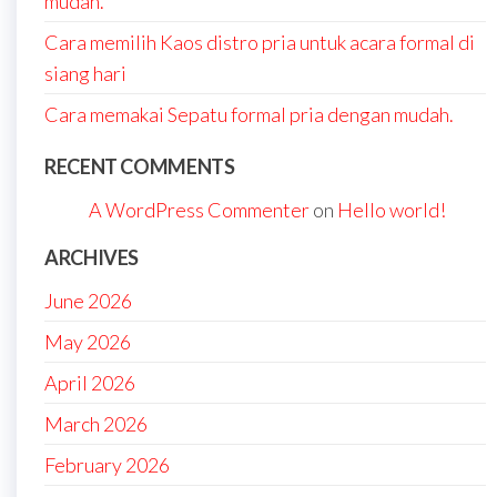
mudah.
Cara memilih Kaos distro pria untuk acara formal di
siang hari
Cara memakai Sepatu formal pria dengan mudah.
RECENT COMMENTS
A WordPress Commenter
on
Hello world!
ARCHIVES
June 2026
May 2026
April 2026
March 2026
February 2026