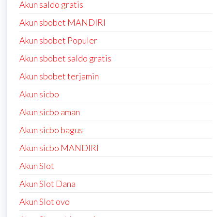
Akun saldo gratis
Akun sbobet MANDIRI
Akun sbobet Populer
Akun sbobet saldo gratis
Akun sbobet terjamin
Akun sicbo
Akun sicbo aman
Akun sicbo bagus
Akun sicbo MANDIRI
Akun Slot
Akun Slot Dana
Akun Slot ovo