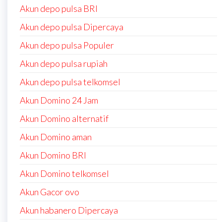
Akun depo pulsa BRI
Akun depo pulsa Dipercaya
Akun depo pulsa Populer
Akun depo pulsa rupiah
Akun depo pulsa telkomsel
Akun Domino 24 Jam
Akun Domino alternatif
Akun Domino aman
Akun Domino BRI
Akun Domino telkomsel
Akun Gacor ovo
Akun habanero Dipercaya