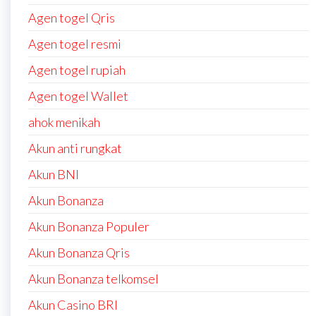
Agen togel Qris
Agen togel resmi
Agen togel rupiah
Agen togel Wallet
ahok menikah
Akun anti rungkat
Akun BNI
Akun Bonanza
Akun Bonanza Populer
Akun Bonanza Qris
Akun Bonanza telkomsel
Akun Casino BRI