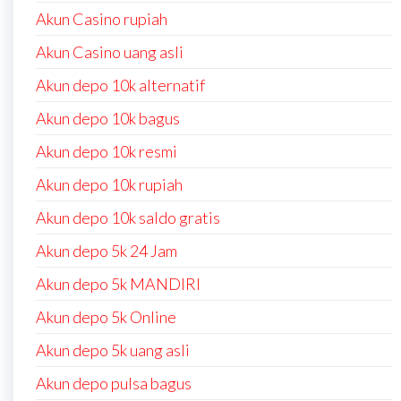
Akun Casino rupiah
Akun Casino uang asli
Akun depo 10k alternatif
Akun depo 10k bagus
Akun depo 10k resmi
Akun depo 10k rupiah
Akun depo 10k saldo gratis
Akun depo 5k 24 Jam
Akun depo 5k MANDIRI
Akun depo 5k Online
Akun depo 5k uang asli
Akun depo pulsa bagus