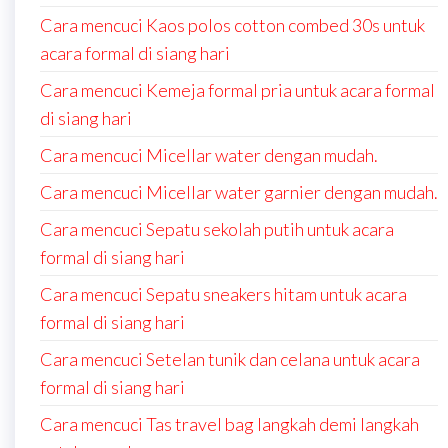
Cara mencuci Kaos polos cotton combed 30s untuk
acara formal di siang hari
Cara mencuci Kemeja formal pria untuk acara formal
di siang hari
Cara mencuci Micellar water dengan mudah.
Cara mencuci Micellar water garnier dengan mudah.
Cara mencuci Sepatu sekolah putih untuk acara
formal di siang hari
Cara mencuci Sepatu sneakers hitam untuk acara
formal di siang hari
Cara mencuci Setelan tunik dan celana untuk acara
formal di siang hari
Cara mencuci Tas travel bag langkah demi langkah