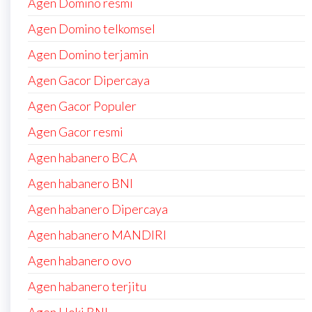
Agen Domino resmi
Agen Domino telkomsel
Agen Domino terjamin
Agen Gacor Dipercaya
Agen Gacor Populer
Agen Gacor resmi
Agen habanero BCA
Agen habanero BNI
Agen habanero Dipercaya
Agen habanero MANDIRI
Agen habanero ovo
Agen habanero terjitu