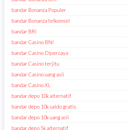
bandar Bonanza Populer
bandar Bonanza telkomsel
bandar BRI
bandar Casino BNI
bandar Casino Dipercaya
bandar Casino terjitu
bandar Casino uang asli
bandar Casino XL
bandar depo 10k alternatif
bandar depo 10k saldo gratis
bandar depo 10k uang asli
bandar depo 5k alternatif