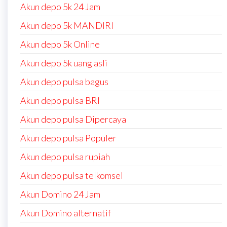
Akun depo 5k 24 Jam
Akun depo 5k MANDIRI
Akun depo 5k Online
Akun depo 5k uang asli
Akun depo pulsa bagus
Akun depo pulsa BRI
Akun depo pulsa Dipercaya
Akun depo pulsa Populer
Akun depo pulsa rupiah
Akun depo pulsa telkomsel
Akun Domino 24 Jam
Akun Domino alternatif