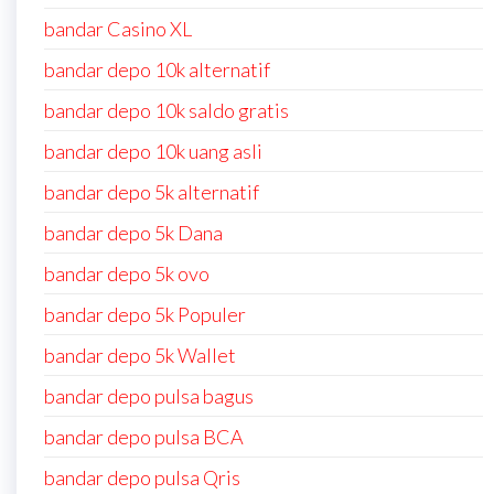
bandar Casino XL
bandar depo 10k alternatif
bandar depo 10k saldo gratis
bandar depo 10k uang asli
bandar depo 5k alternatif
bandar depo 5k Dana
bandar depo 5k ovo
bandar depo 5k Populer
bandar depo 5k Wallet
bandar depo pulsa bagus
bandar depo pulsa BCA
bandar depo pulsa Qris