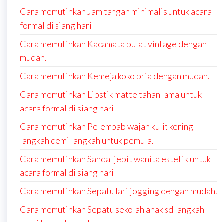
Cara memutihkan Jam tangan minimalis untuk acara
formal di siang hari
Cara memutihkan Kacamata bulat vintage dengan
mudah.
Cara memutihkan Kemeja koko pria dengan mudah.
Cara memutihkan Lipstik matte tahan lama untuk
acara formal di siang hari
Cara memutihkan Pelembab wajah kulit kering
langkah demi langkah untuk pemula.
Cara memutihkan Sandal jepit wanita estetik untuk
acara formal di siang hari
Cara memutihkan Sepatu lari jogging dengan mudah.
Cara memutihkan Sepatu sekolah anak sd langkah