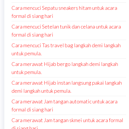
Cara mencuci Sepatu sneakers hitam untuk acara
formal di siang hari
Cara mencuci Setelan tunik dan celana untuk acara
formal di siang hari
Cara mencuci Tas travel bag langkah demi langkah
untuk pemula.
Cara merawat Hijab bergo langkah demi langkah
untuk pemula.
Cara merawat Hijab instan langsung pakai langkah
demi langkah untuk pemula.
Cara merawat Jam tangan automatic untuk acara
formal di siang hari
Cara merawat Jam tangan skmei untuk acara formal
di siang hari