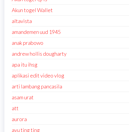
Akun togel Wallet
altavista
amandemen uud 1945
anak prabowo
andrew hollis dougharty
apa itu ihsg
aplikasi edit video vlog
arti lambang pancasila
asam urat
att
aurora
ayu ting ting