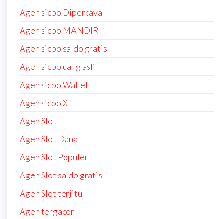
Agen sicbo Dipercaya
Agen sicbo MANDIRI
Agen sicbo saldo gratis
Agen sicbo uang asli
Agen sicbo Wallet
Agen sicbo XL
Agen Slot
Agen Slot Dana
Agen Slot Populer
Agen Slot saldo gratis
Agen Slot terjitu
Agen tergacor