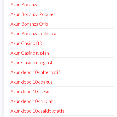
Akun Bonanza
Akun Bonanza Populer
Akun Bonanza Qris
Akun Bonanza telkomsel
Akun Casino BRI
Akun Casino rupiah
Akun Casino uang asli
Akun depo 10k alternatif
Akun depo 10k bagus
Akun depo 10k resmi
Akun depo 10k rupiah
Akun depo 10k saldo gratis