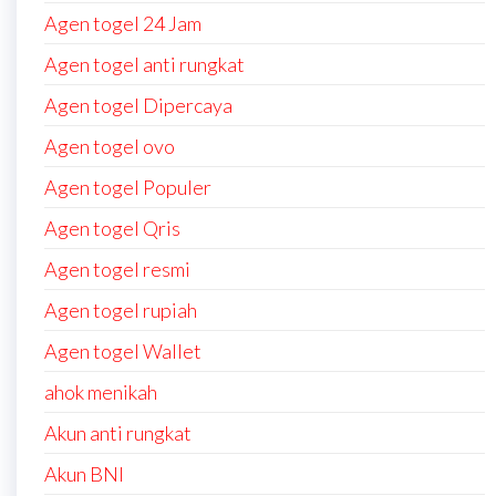
Agen togel 24 Jam
Agen togel anti rungkat
Agen togel Dipercaya
Agen togel ovo
Agen togel Populer
Agen togel Qris
Agen togel resmi
Agen togel rupiah
Agen togel Wallet
ahok menikah
Akun anti rungkat
Akun BNI