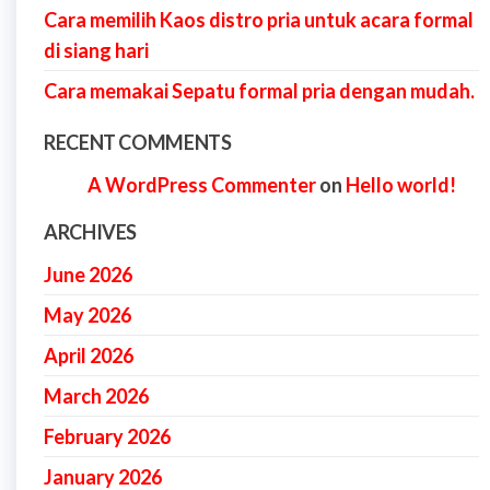
Cara memilih Kaos distro pria untuk acara formal
di siang hari
Cara memakai Sepatu formal pria dengan mudah.
RECENT COMMENTS
A WordPress Commenter
on
Hello world!
ARCHIVES
June 2026
May 2026
April 2026
March 2026
February 2026
January 2026