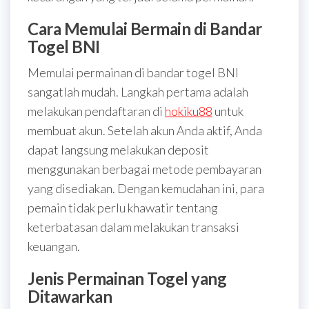
Cara Memulai Bermain di Bandar
Togel BNI
Memulai permainan di bandar togel BNI
sangatlah mudah. Langkah pertama adalah
melakukan pendaftaran di
hokiku88
untuk
membuat akun. Setelah akun Anda aktif, Anda
dapat langsung melakukan deposit
menggunakan berbagai metode pembayaran
yang disediakan. Dengan kemudahan ini, para
pemain tidak perlu khawatir tentang
keterbatasan dalam melakukan transaksi
keuangan.
Jenis Permainan Togel yang
Ditawarkan