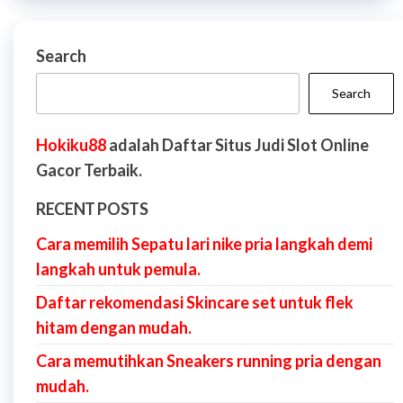
Search
Search
Hokiku88
adalah Daftar Situs Judi Slot Online
Gacor Terbaik.
RECENT POSTS
Cara memilih Sepatu lari nike pria langkah demi
langkah untuk pemula.
Daftar rekomendasi Skincare set untuk flek
hitam dengan mudah.
Cara memutihkan Sneakers running pria dengan
mudah.