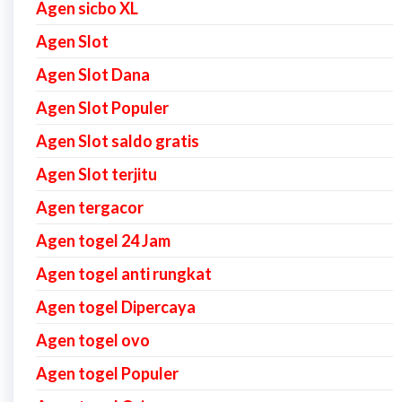
Agen sicbo XL
Agen Slot
Agen Slot Dana
Agen Slot Populer
Agen Slot saldo gratis
Agen Slot terjitu
Agen tergacor
Agen togel 24 Jam
Agen togel anti rungkat
Agen togel Dipercaya
Agen togel ovo
Agen togel Populer