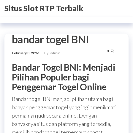
Skip
Situs Slot RTP Terbaik
to
the
content
bandar togel BNI
0
February 3, 2026
By
admin
Bandar Togel BNI: Menjadi
Pilihan Populer bagi
Penggemar Togel Online
Bandar togel BNI menjadi pilihan utama bagi
banyak penggemar togel yang ingin menikmati
permainan judi secara online. Dengan
banyaknya situs dan platform yang tersedia,
memilih bandar togel terpercaya sangat