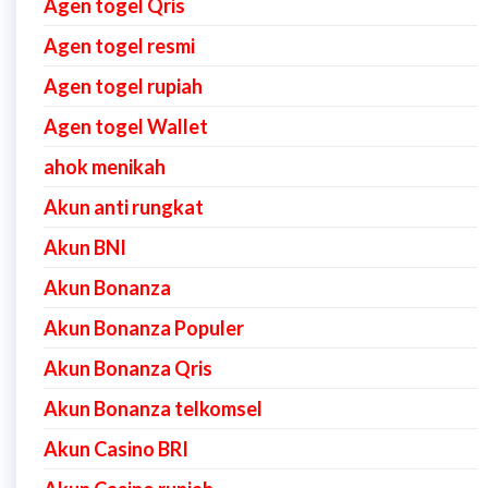
Agen togel Qris
Agen togel resmi
Agen togel rupiah
Agen togel Wallet
ahok menikah
Akun anti rungkat
Akun BNI
Akun Bonanza
Akun Bonanza Populer
Akun Bonanza Qris
Akun Bonanza telkomsel
Akun Casino BRI