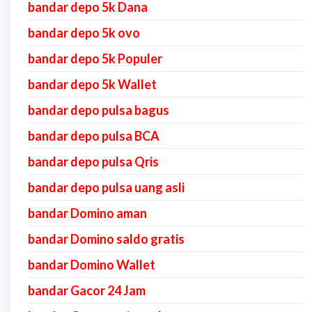
bandar depo 5k Dana
bandar depo 5k ovo
bandar depo 5k Populer
bandar depo 5k Wallet
bandar depo pulsa bagus
bandar depo pulsa BCA
bandar depo pulsa Qris
bandar depo pulsa uang asli
bandar Domino aman
bandar Domino saldo gratis
bandar Domino Wallet
bandar Gacor 24 Jam