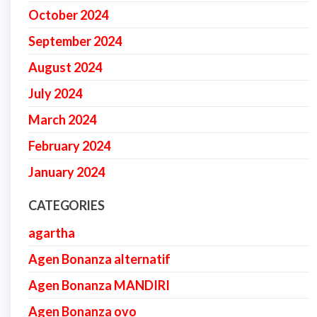
October 2024
September 2024
August 2024
July 2024
March 2024
February 2024
January 2024
CATEGORIES
agartha
Agen Bonanza alternatif
Agen Bonanza MANDIRI
Agen Bonanza ovo