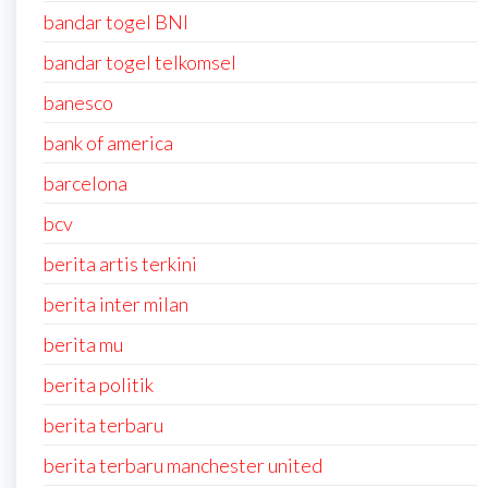
bandar togel BNI
bandar togel telkomsel
banesco
bank of america
barcelona
bcv
berita artis terkini
berita inter milan
berita mu
berita politik
berita terbaru
berita terbaru manchester united