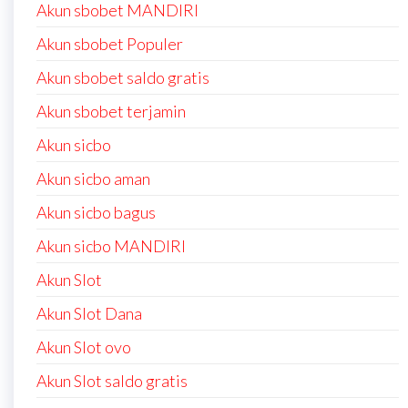
Akun sbobet MANDIRI
Akun sbobet Populer
Akun sbobet saldo gratis
Akun sbobet terjamin
Akun sicbo
Akun sicbo aman
Akun sicbo bagus
Akun sicbo MANDIRI
Akun Slot
Akun Slot Dana
Akun Slot ovo
Akun Slot saldo gratis