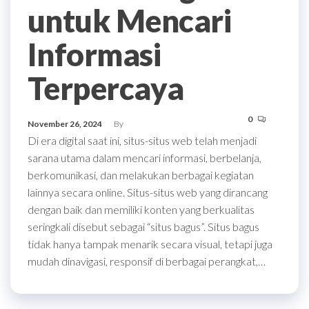
untuk Mencari
Informasi
Terpercaya
0
November 26, 2024
By
Di era digital saat ini, situs-situs web telah menjadi
sarana utama dalam mencari informasi, berbelanja,
berkomunikasi, dan melakukan berbagai kegiatan
lainnya secara online. Situs-situs web yang dirancang
dengan baik dan memiliki konten yang berkualitas
seringkali disebut sebagai “situs bagus”. Situs bagus
tidak hanya tampak menarik secara visual, tetapi juga
mudah dinavigasi, responsif di berbagai perangkat,…