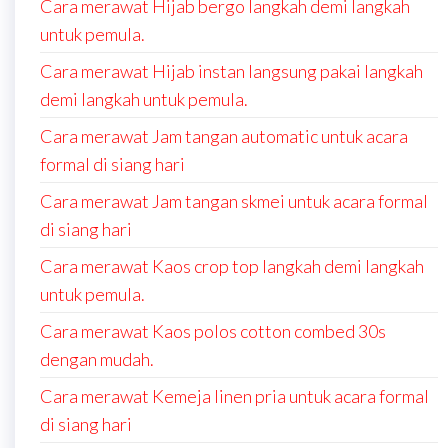
Cara merawat Hijab bergo langkah demi langkah
untuk pemula.
Cara merawat Hijab instan langsung pakai langkah
demi langkah untuk pemula.
Cara merawat Jam tangan automatic untuk acara
formal di siang hari
Cara merawat Jam tangan skmei untuk acara formal
di siang hari
Cara merawat Kaos crop top langkah demi langkah
untuk pemula.
Cara merawat Kaos polos cotton combed 30s
dengan mudah.
Cara merawat Kemeja linen pria untuk acara formal
di siang hari