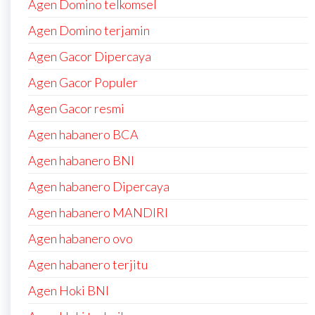
Agen Domino telkomsel
Agen Domino terjamin
Agen Gacor Dipercaya
Agen Gacor Populer
Agen Gacor resmi
Agen habanero BCA
Agen habanero BNI
Agen habanero Dipercaya
Agen habanero MANDIRI
Agen habanero ovo
Agen habanero terjitu
Agen Hoki BNI