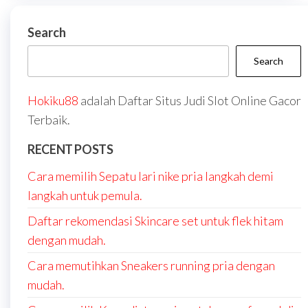
Search
Search
Hokiku88
adalah Daftar Situs Judi Slot Online Gacor
Terbaik.
RECENT POSTS
Cara memilih Sepatu lari nike pria langkah demi
langkah untuk pemula.
Daftar rekomendasi Skincare set untuk flek hitam
dengan mudah.
Cara memutihkan Sneakers running pria dengan
mudah.