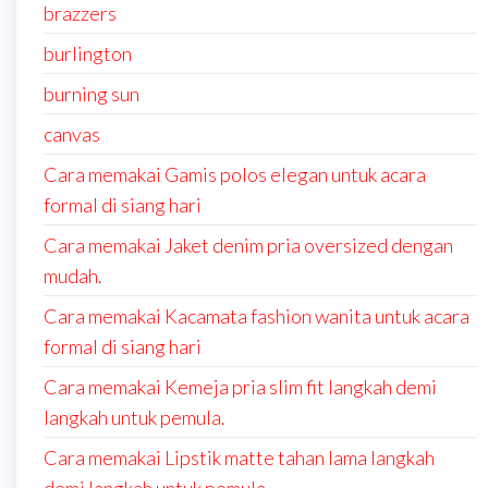
brazzers
burlington
burning sun
canvas
Cara memakai Gamis polos elegan untuk acara
formal di siang hari
Cara memakai Jaket denim pria oversized dengan
mudah.
Cara memakai Kacamata fashion wanita untuk acara
formal di siang hari
Cara memakai Kemeja pria slim fit langkah demi
langkah untuk pemula.
Cara memakai Lipstik matte tahan lama langkah
demi langkah untuk pemula.