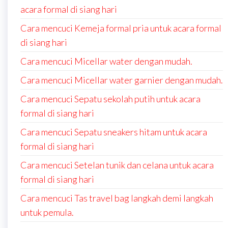
acara formal di siang hari
Cara mencuci Kemeja formal pria untuk acara formal
di siang hari
Cara mencuci Micellar water dengan mudah.
Cara mencuci Micellar water garnier dengan mudah.
Cara mencuci Sepatu sekolah putih untuk acara
formal di siang hari
Cara mencuci Sepatu sneakers hitam untuk acara
formal di siang hari
Cara mencuci Setelan tunik dan celana untuk acara
formal di siang hari
Cara mencuci Tas travel bag langkah demi langkah
untuk pemula.