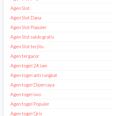
Agen Slot
Agen Slot Dana
Agen Slot Populer
Agen Slot saldo gratis
Agen Slot terjitu
Agen tergacor
Agen togel 24 Jam
Agen togel anti rungkat
Agen togel Dipercaya
Agen togel ovo
Agen togel Populer
Agen togel Qris