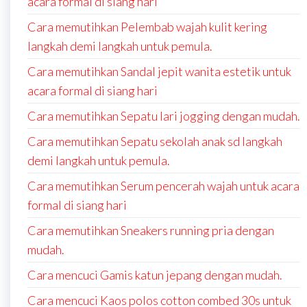
acara formal di siang hari
Cara memutihkan Pelembab wajah kulit kering
langkah demi langkah untuk pemula.
Cara memutihkan Sandal jepit wanita estetik untuk
acara formal di siang hari
Cara memutihkan Sepatu lari jogging dengan mudah.
Cara memutihkan Sepatu sekolah anak sd langkah
demi langkah untuk pemula.
Cara memutihkan Serum pencerah wajah untuk acara
formal di siang hari
Cara memutihkan Sneakers running pria dengan
mudah.
Cara mencuci Gamis katun jepang dengan mudah.
Cara mencuci Kaos polos cotton combed 30s untuk