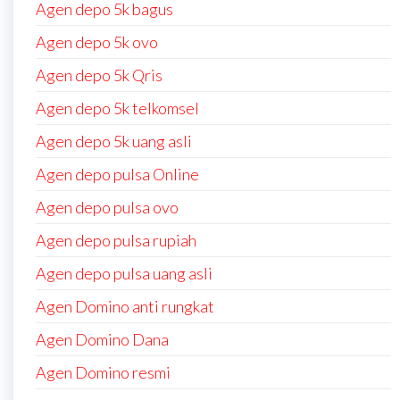
Agen depo 5k bagus
Agen depo 5k ovo
Agen depo 5k Qris
Agen depo 5k telkomsel
Agen depo 5k uang asli
Agen depo pulsa Online
Agen depo pulsa ovo
Agen depo pulsa rupiah
Agen depo pulsa uang asli
Agen Domino anti rungkat
Agen Domino Dana
Agen Domino resmi