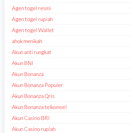
Agen togel resmi
Agen togel rupiah
Agen togel Wallet
ahok menikah
Akun anti rungkat
Akun BNI
Akun Bonanza
Akun Bonanza Populer
Akun Bonanza Qris
Akun Bonanza telkomsel
Akun Casino BRI
Akun Casino rupiah