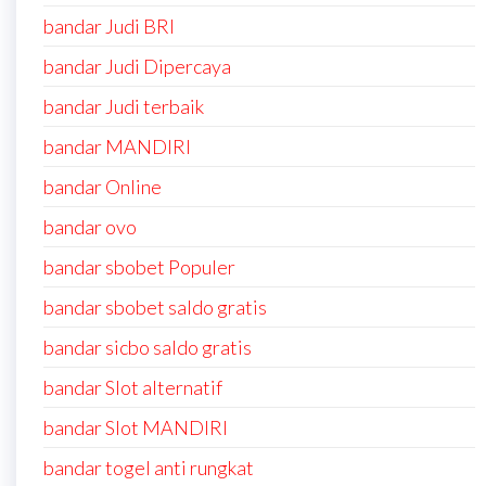
bandar Judi BRI
bandar Judi Dipercaya
bandar Judi terbaik
bandar MANDIRI
bandar Online
bandar ovo
bandar sbobet Populer
bandar sbobet saldo gratis
bandar sicbo saldo gratis
bandar Slot alternatif
bandar Slot MANDIRI
bandar togel anti rungkat