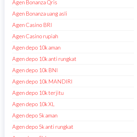
Agen Bonanza Qris
Agen Bonanza uang asli
Agen Casino BRI
Agen Casino rupiah
Agen depo 10k aman
Agen depo 10k anti rungkat
Agen depo 10k BNI
Agen depo 10k MANDIRI
Agen depo 10k terjitu
Agen depo 10k XL
Agen depo 5k aman
Agen depo 5k anti rungkat