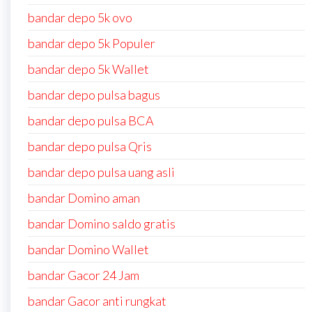
bandar depo 5k ovo
bandar depo 5k Populer
bandar depo 5k Wallet
bandar depo pulsa bagus
bandar depo pulsa BCA
bandar depo pulsa Qris
bandar depo pulsa uang asli
bandar Domino aman
bandar Domino saldo gratis
bandar Domino Wallet
bandar Gacor 24 Jam
bandar Gacor anti rungkat