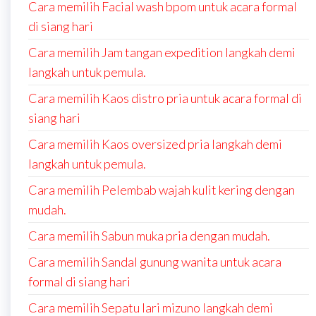
Cara memilih Facial wash bpom untuk acara formal
di siang hari
Cara memilih Jam tangan expedition langkah demi
langkah untuk pemula.
Cara memilih Kaos distro pria untuk acara formal di
siang hari
Cara memilih Kaos oversized pria langkah demi
langkah untuk pemula.
Cara memilih Pelembab wajah kulit kering dengan
mudah.
Cara memilih Sabun muka pria dengan mudah.
Cara memilih Sandal gunung wanita untuk acara
formal di siang hari
Cara memilih Sepatu lari mizuno langkah demi