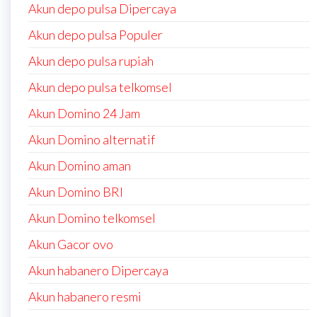
Akun depo pulsa Dipercaya
Akun depo pulsa Populer
Akun depo pulsa rupiah
Akun depo pulsa telkomsel
Akun Domino 24 Jam
Akun Domino alternatif
Akun Domino aman
Akun Domino BRI
Akun Domino telkomsel
Akun Gacor ovo
Akun habanero Dipercaya
Akun habanero resmi