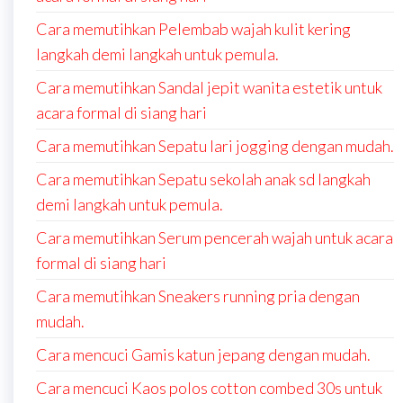
Cara memutihkan Pelembab wajah kulit kering
langkah demi langkah untuk pemula.
Cara memutihkan Sandal jepit wanita estetik untuk
acara formal di siang hari
Cara memutihkan Sepatu lari jogging dengan mudah.
Cara memutihkan Sepatu sekolah anak sd langkah
demi langkah untuk pemula.
Cara memutihkan Serum pencerah wajah untuk acara
formal di siang hari
Cara memutihkan Sneakers running pria dengan
mudah.
Cara mencuci Gamis katun jepang dengan mudah.
Cara mencuci Kaos polos cotton combed 30s untuk