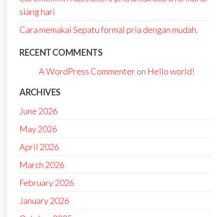
siang hari
Cara memakai Sepatu formal pria dengan mudah.
RECENT COMMENTS
A WordPress Commenter
on
Hello world!
ARCHIVES
June 2026
May 2026
April 2026
March 2026
February 2026
January 2026