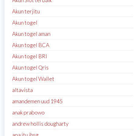
Akun terjitu
Akun togel
Akun togel aman
Akun togel BCA
Akun togel BRI
Akun togel Qris
Akun togel Wallet
altavista
amandemen uud 1945
anak prabowo
andrew hollis dougharty
apa itu ihsg