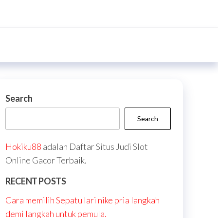
Search
Search
Hokiku88
adalah Daftar Situs Judi Slot
Online Gacor Terbaik.
RECENT POSTS
Cara memilih Sepatu lari nike pria langkah
demi langkah untuk pemula.