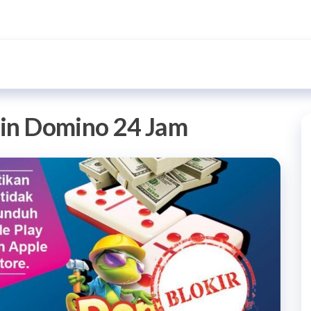
in Domino 24 Jam