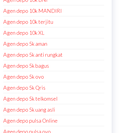
Agen depo 10k MANDIRI
Agen depo 10k terjitu
Agen depo 10k XL
Agen depo 5k aman
Agen depo 5k anti rungkat
Agen depo 5k bagus
Agen depo 5k ovo
Agen depo 5k Qris
Agen depo 5k telkomsel
Agen depo 5k uang asli
Agen depo pulsa Online
Agen depo pulsa ovo