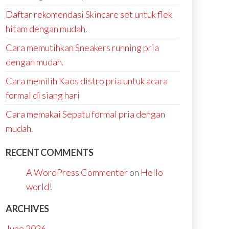
Daftar rekomendasi Skincare set untuk flek
hitam dengan mudah.
Cara memutihkan Sneakers running pria
dengan mudah.
Cara memilih Kaos distro pria untuk acara
formal di siang hari
Cara memakai Sepatu formal pria dengan
mudah.
RECENT COMMENTS
A WordPress Commenter
on
Hello
world!
ARCHIVES
June 2026