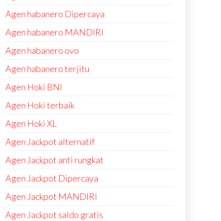
Agen habanero Dipercaya
Agen habanero MANDIRI
Agen habanero ovo
Agen habanero terjitu
Agen Hoki BNI
Agen Hoki terbaik
Agen Hoki XL
Agen Jackpot alternatif
Agen Jackpot anti rungkat
Agen Jackpot Dipercaya
Agen Jackpot MANDIRI
Agen Jackpot saldo gratis