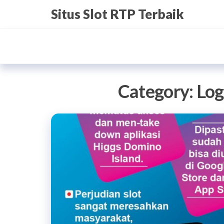
Skip
Situs Slot RTP Terbaik
to
the
content
Category:
Log