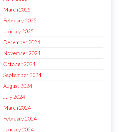
March 2025
February 2025
January 2025
December 2024
November 2024
October 2024
September 2024
August 2024
July 2024
March 2024
February 2024
January 2024