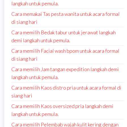
langkah untuk pemula.
Cara memakai Tas pesta wanita untuk acara formal
di siang hari
Cara memilih Bedak tabur untuk jerawat langkah
demi langkah untuk pemula.
Cara memilih Facial wash bpom untuk acara formal
di siang hari
Cara memilih Jam tangan expedition langkah demi
langkah untuk pemula.
Cara memilih Kaos distro pria untuk acara formal di
siang hari
Cara memilih Kaos oversized pria langkah demi
langkah untuk pemula.
Cara memilih Pelembab wajah kulit kering dengan