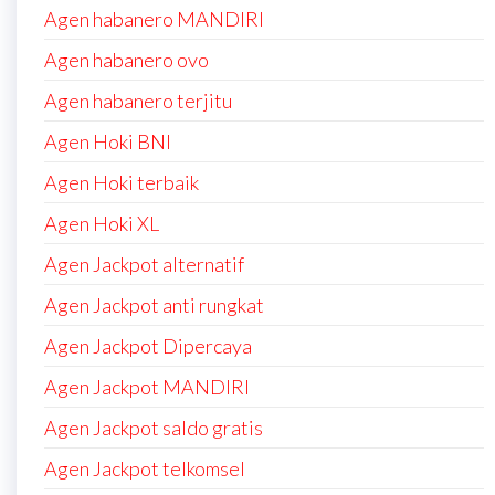
Agen habanero MANDIRI
Agen habanero ovo
Agen habanero terjitu
Agen Hoki BNI
Agen Hoki terbaik
Agen Hoki XL
Agen Jackpot alternatif
Agen Jackpot anti rungkat
Agen Jackpot Dipercaya
Agen Jackpot MANDIRI
Agen Jackpot saldo gratis
Agen Jackpot telkomsel