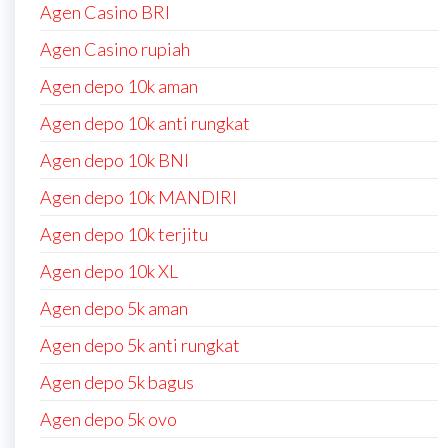
Agen Casino BRI
Agen Casino rupiah
Agen depo 10k aman
Agen depo 10k anti rungkat
Agen depo 10k BNI
Agen depo 10k MANDIRI
Agen depo 10k terjitu
Agen depo 10k XL
Agen depo 5k aman
Agen depo 5k anti rungkat
Agen depo 5k bagus
Agen depo 5k ovo