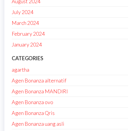
August 2024
July 2024
March 2024
February 2024
January 2024
CATEGORIES
agartha
Agen Bonanza alternatif
Agen Bonanza MANDIRI
Agen Bonanza ovo
Agen Bonanza Qris
Agen Bonanza uang asli