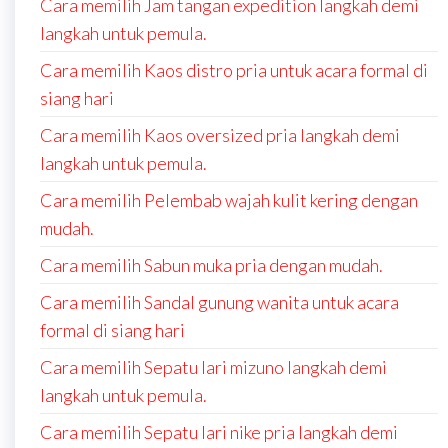
Cara memilih Jam tangan expedition langkah demi
langkah untuk pemula.
Cara memilih Kaos distro pria untuk acara formal di
siang hari
Cara memilih Kaos oversized pria langkah demi
langkah untuk pemula.
Cara memilih Pelembab wajah kulit kering dengan
mudah.
Cara memilih Sabun muka pria dengan mudah.
Cara memilih Sandal gunung wanita untuk acara
formal di siang hari
Cara memilih Sepatu lari mizuno langkah demi
langkah untuk pemula.
Cara memilih Sepatu lari nike pria langkah demi