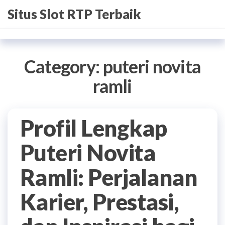
Skip
Situs Slot RTP Terbaik
to
the
content
Category:
puteri novita
ramli
Profil Lengkap
Puteri Novita
Ramli: Perjalanan
Karier, Prestasi,