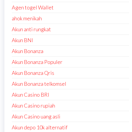
Agen togel Wallet
ahok menikah
Akun anti rungkat
Akun BNI
Akun Bonanza
Akun Bonanza Populer
Akun Bonanza Qris
Akun Bonanza telkomsel
Akun Casino BRI
Akun Casino rupiah
Akun Casino uang asli
Akun depo 10k alternatif