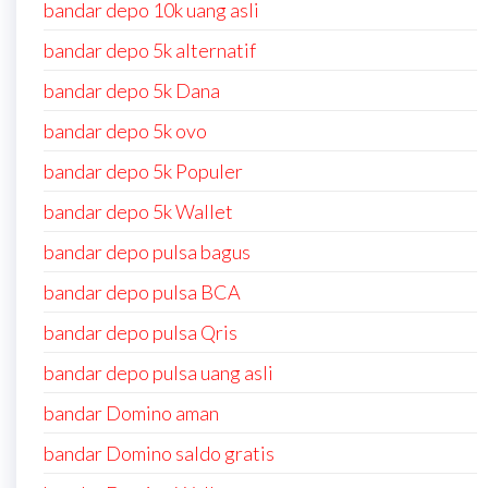
bandar depo 10k uang asli
bandar depo 5k alternatif
bandar depo 5k Dana
bandar depo 5k ovo
bandar depo 5k Populer
bandar depo 5k Wallet
bandar depo pulsa bagus
bandar depo pulsa BCA
bandar depo pulsa Qris
bandar depo pulsa uang asli
bandar Domino aman
bandar Domino saldo gratis