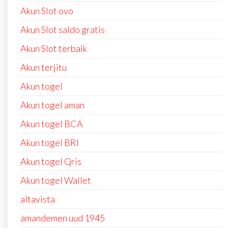
Akun Slot ovo
Akun Slot saldo gratis
Akun Slot terbaik
Akun terjitu
Akun togel
Akun togel aman
Akun togel BCA
Akun togel BRI
Akun togel Qris
Akun togel Wallet
altavista
amandemen uud 1945