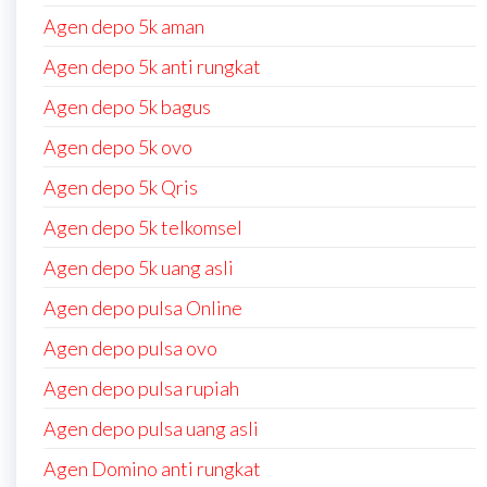
Agen depo 5k aman
Agen depo 5k anti rungkat
Agen depo 5k bagus
Agen depo 5k ovo
Agen depo 5k Qris
Agen depo 5k telkomsel
Agen depo 5k uang asli
Agen depo pulsa Online
Agen depo pulsa ovo
Agen depo pulsa rupiah
Agen depo pulsa uang asli
Agen Domino anti rungkat