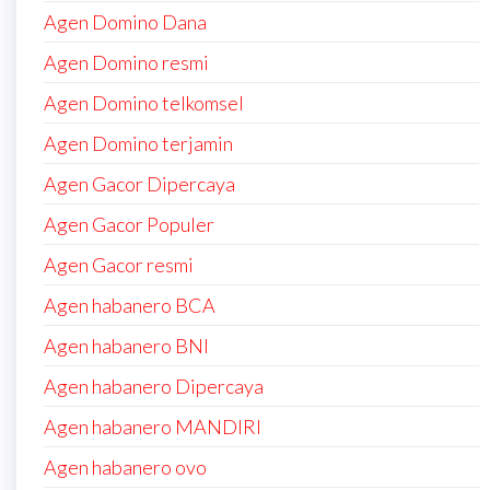
Agen Domino Dana
Agen Domino resmi
Agen Domino telkomsel
Agen Domino terjamin
Agen Gacor Dipercaya
Agen Gacor Populer
Agen Gacor resmi
Agen habanero BCA
Agen habanero BNI
Agen habanero Dipercaya
Agen habanero MANDIRI
Agen habanero ovo