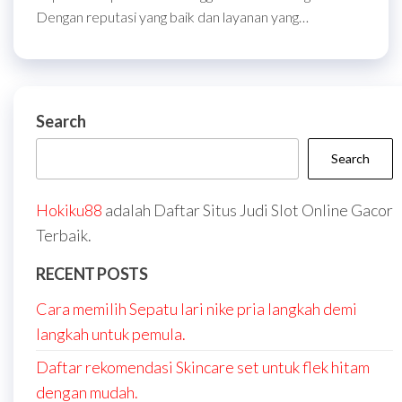
Dengan reputasi yang baik dan layanan yang…
Search
Search
Hokiku88
adalah Daftar Situs Judi Slot Online Gacor
Terbaik.
RECENT POSTS
Cara memilih Sepatu lari nike pria langkah demi
langkah untuk pemula.
Daftar rekomendasi Skincare set untuk flek hitam
dengan mudah.