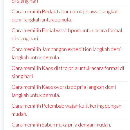
di siang hari
Cara memilih Bedak tabur untuk jerawat langkah
demi langkah untuk pemula.
Cara memilih Facial wash bpom untuk acara formal
di siang hari
Cara memilih Jam tangan expedition langkah demi
langkah untuk pemula.
Cara memilih Kaos distro pria untuk acara formal di
siang hari
Cara memilih Kaos oversized pria langkah demi
langkah untuk pemula.
Cara memilih Pelembab wajah kulit kering dengan
mudah.
Cara memilih Sabun muka pria dengan mudah.