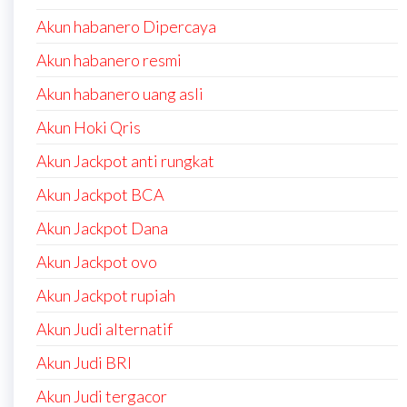
Akun habanero Dipercaya
Akun habanero resmi
Akun habanero uang asli
Akun Hoki Qris
Akun Jackpot anti rungkat
Akun Jackpot BCA
Akun Jackpot Dana
Akun Jackpot ovo
Akun Jackpot rupiah
Akun Judi alternatif
Akun Judi BRI
Akun Judi tergacor