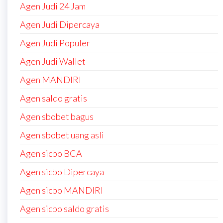
Agen Judi 24 Jam
Agen Judi Dipercaya
Agen Judi Populer
Agen Judi Wallet
Agen MANDIRI
Agen saldo gratis
Agen sbobet bagus
Agen sbobet uang asli
Agen sicbo BCA
Agen sicbo Dipercaya
Agen sicbo MANDIRI
Agen sicbo saldo gratis