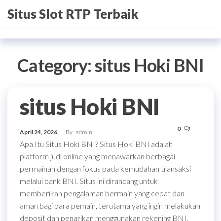
Skip
Situs Slot RTP Terbaik
to
the
content
Category:
situs Hoki BNI
situs Hoki BNI
0
April 24, 2026
By
admin
Apa Itu Situs Hoki BNI? Situs Hoki BNI adalah
platform judi online yang menawarkan berbagai
permainan dengan fokus pada kemudahan transaksi
melalui bank BNI. Situs ini dirancang untuk
memberikan pengalaman bermain yang cepat dan
aman bagi para pemain, terutama yang ingin melakukan
deposit dan penarikan menggunakan rekening BNI.