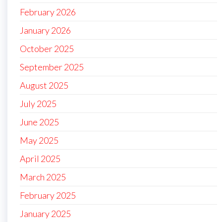
February 2026
January 2026
October 2025
September 2025
August 2025
July 2025
June 2025
May 2025
April 2025
March 2025
February 2025
January 2025