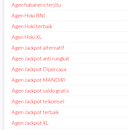
Agen habanero terjitu
Agen Hoki BNI
Agen Hoki terbaik
Agen Hoki XL
Agen Jackpot alternatif
Agen Jackpot anti rungkat
Agen Jackpot Dipercaya
Agen Jackpot MANDIRI
Agen Jackpot saldo gratis
Agen Jackpot telkomsel
Agen Jackpot terbaik
Agen Jackpot XL