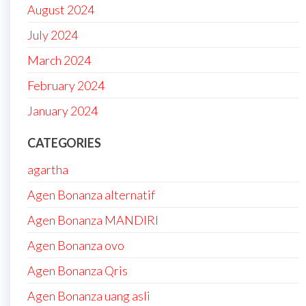
August 2024
July 2024
March 2024
February 2024
January 2024
CATEGORIES
agartha
Agen Bonanza alternatif
Agen Bonanza MANDIRI
Agen Bonanza ovo
Agen Bonanza Qris
Agen Bonanza uang asli