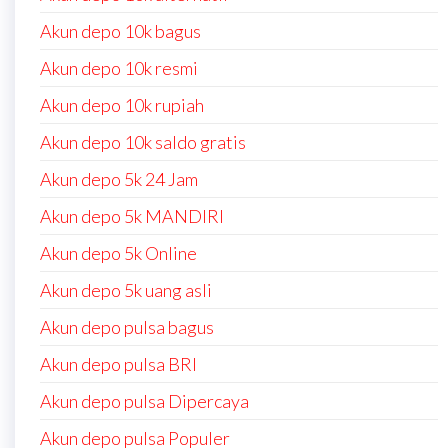
Akun depo 10k bagus
Akun depo 10k resmi
Akun depo 10k rupiah
Akun depo 10k saldo gratis
Akun depo 5k 24 Jam
Akun depo 5k MANDIRI
Akun depo 5k Online
Akun depo 5k uang asli
Akun depo pulsa bagus
Akun depo pulsa BRI
Akun depo pulsa Dipercaya
Akun depo pulsa Populer