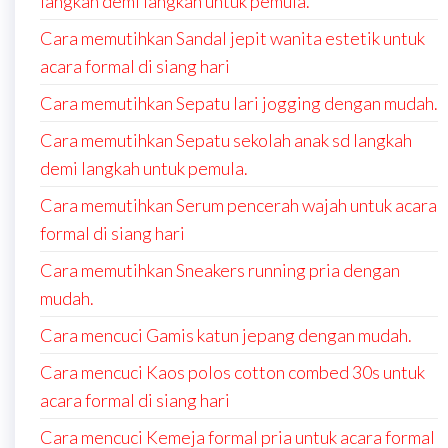
langkah demi langkah untuk pemula.
Cara memutihkan Sandal jepit wanita estetik untuk
acara formal di siang hari
Cara memutihkan Sepatu lari jogging dengan mudah.
Cara memutihkan Sepatu sekolah anak sd langkah
demi langkah untuk pemula.
Cara memutihkan Serum pencerah wajah untuk acara
formal di siang hari
Cara memutihkan Sneakers running pria dengan
mudah.
Cara mencuci Gamis katun jepang dengan mudah.
Cara mencuci Kaos polos cotton combed 30s untuk
acara formal di siang hari
Cara mencuci Kemeja formal pria untuk acara formal