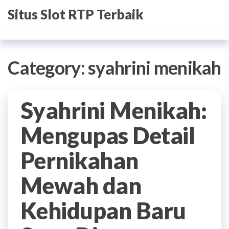
Skip
Situs Slot RTP Terbaik
to
the
content
Category:
syahrini menikah
Syahrini Menikah:
Mengupas Detail
Pernikahan
Mewah dan
Kehidupan Baru