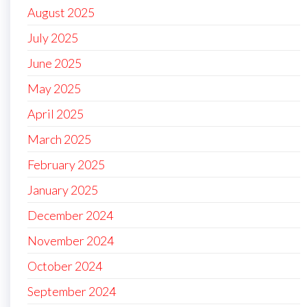
August 2025
July 2025
June 2025
May 2025
April 2025
March 2025
February 2025
January 2025
December 2024
November 2024
October 2024
September 2024