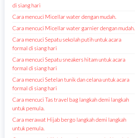
di siang hari
Cara mencuci Micellar water dengan mudah.
Cara mencuci Micellar water garnier dengan mudah.
Cara mencuci Sepatu sekolah putih untuk acara
formal di siang hari
Cara mencuci Sepatu sneakers hitam untuk acara
formal di siang hari
Cara mencuci Setelan tunik dan celana untuk acara
formal di siang hari
Cara mencuci Tas travel bag langkah demi langkah
untuk pemula.
Cara merawat Hijab bergo langkah demi langkah
untuk pemula.