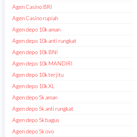
Agen Casino BRI
Agen Casino rupiah
Agen depo 10k aman
Agen depo 10k anti rungkat
Agen depo 10k BNI
Agen depo 10k MANDIRI
Agen depo 10k terjitu
Agen depo 10k XL
Agen depo 5k aman
Agen depo 5k anti rungkat
Agen depo 5k bagus
Agen depo 5k ovo