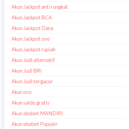
Akun Jackpot anti rungkat
Akun Jackpot BCA
Akun Jackpot Dana
Akun Jackpot ovo
Akun Jackpot rupiah
Akun Judi alternatif
Akun Judi BRI
Akun Judi tergacor
Akun ovo
Akun saldo gratis
Akun sbobet MANDIRI
Akun sbobet Populer