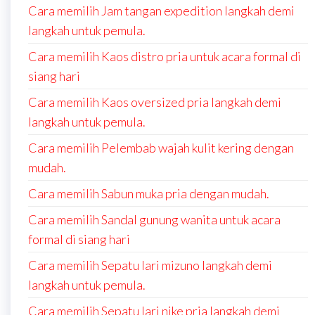
Cara memilih Jam tangan expedition langkah demi
langkah untuk pemula.
Cara memilih Kaos distro pria untuk acara formal di
siang hari
Cara memilih Kaos oversized pria langkah demi
langkah untuk pemula.
Cara memilih Pelembab wajah kulit kering dengan
mudah.
Cara memilih Sabun muka pria dengan mudah.
Cara memilih Sandal gunung wanita untuk acara
formal di siang hari
Cara memilih Sepatu lari mizuno langkah demi
langkah untuk pemula.
Cara memilih Sepatu lari nike pria langkah demi