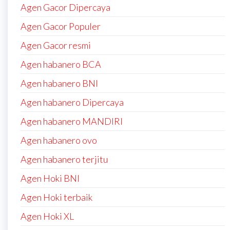
Agen Gacor Dipercaya
Agen Gacor Populer
Agen Gacor resmi
Agen habanero BCA
Agen habanero BNI
Agen habanero Dipercaya
Agen habanero MANDIRI
Agen habanero ovo
Agen habanero terjitu
Agen Hoki BNI
Agen Hoki terbaik
Agen Hoki XL