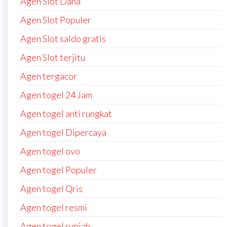
Agen Slot Dana
Agen Slot Populer
Agen Slot saldo gratis
Agen Slot terjitu
Agen tergacor
Agen togel 24 Jam
Agen togel anti rungkat
Agen togel Dipercaya
Agen togel ovo
Agen togel Populer
Agen togel Qris
Agen togel resmi
Agen togel rupiah