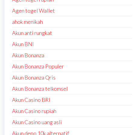
Agen togel Wallet
ahok menikah
Akun anti rungkat
Akun BNI
Akun Bonanza
Akun Bonanza Populer
Akun Bonanza Qris
Akun Bonanza telkomsel
Akun Casino BRI
Akun Casino rupiah
Akun Casino uang asli
Akun depo 10k alternatif