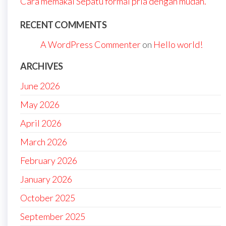
Cara memakai Sepatu formal pria dengan mudah.
RECENT COMMENTS
A WordPress Commenter
on
Hello world!
ARCHIVES
June 2026
May 2026
April 2026
March 2026
February 2026
January 2026
October 2025
September 2025