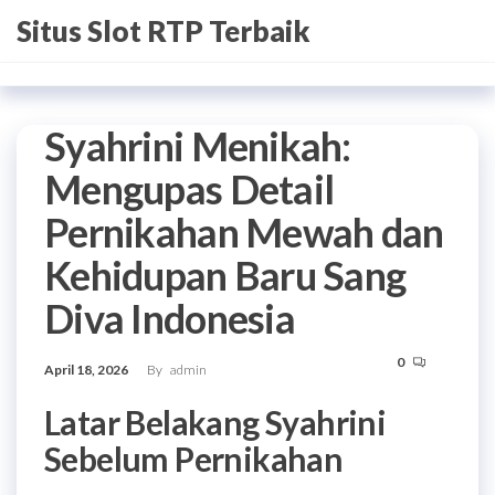
Skip
Situs Slot RTP Terbaik
to
the
content
Syahrini Menikah:
Mengupas Detail
Pernikahan Mewah dan
Kehidupan Baru Sang
Diva Indonesia
0
April 18, 2026
By
admin
Latar Belakang Syahrini
Sebelum Pernikahan