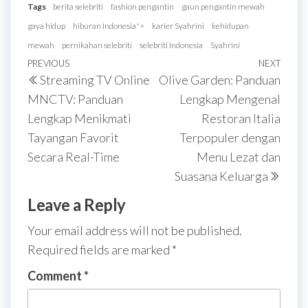
Tags
berita selebriti
fashion pengantin
gaun pengantin mewah
gaya hidup
hiburan Indonesia">
karier Syahrini
kehidupan
mewah
pernikahan selebriti
selebriti Indonesia
Syahrini
Post
Previous
PREVIOUS
NEXT
Next
Streaming TV Online
Olive Garden: Panduan
navigation
Post
Post
MNCTV: Panduan
Lengkap Mengenal
Lengkap Menikmati
Restoran Italia
Tayangan Favorit
Terpopuler dengan
Secara Real-Time
Menu Lezat dan
Suasana Keluarga
Leave a Reply
Your email address will not be published.
Required fields are marked
*
Comment
*