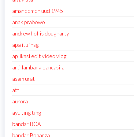
amandemen uud 1945
anak prabowo
andrew hollis dougharty
apa itu ihsg
aplikasi edit video vlog
arti lambang pancasila
asam urat
att
aurora
ayu ting ting
bandar BCA
bandar Bonanza