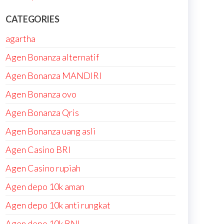
CATEGORIES
agartha
Agen Bonanza alternatif
Agen Bonanza MANDIRI
Agen Bonanza ovo
Agen Bonanza Qris
Agen Bonanza uang asli
Agen Casino BRI
Agen Casino rupiah
Agen depo 10k aman
Agen depo 10k anti rungkat
Agen depo 10k BNI