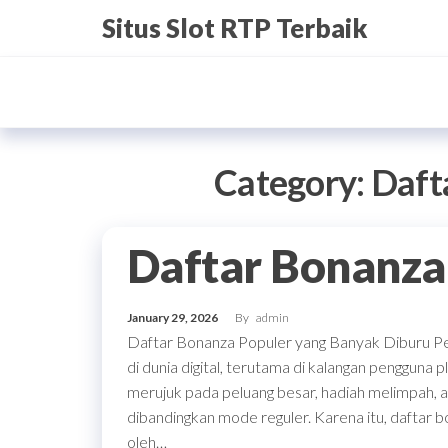
Skip
Situs Slot RTP Terbaik
to
the
content
Category:
Daft
Daftar Bonanza
January 29, 2026
By
admin
Daftar Bonanza Populer yang Banyak Diburu Pen
di dunia digital, terutama di kalangan pengguna 
merujuk pada peluang besar, hadiah melimpah, a
dibandingkan mode reguler. Karena itu, daftar b
oleh…