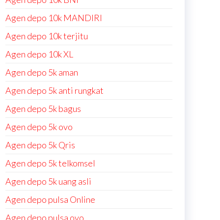
Agen depo 10k MANDIRI
Agen depo 10k terjitu
Agen depo 10k XL
Agen depo 5k aman
Agen depo 5k anti rungkat
Agen depo 5k bagus
Agen depo 5k ovo
Agen depo 5k Qris
Agen depo 5k telkomsel
Agen depo 5k uang asli
Agen depo pulsa Online
Agen depo pulsa ovo