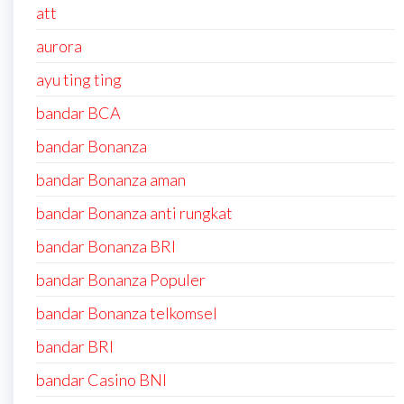
att
aurora
ayu ting ting
bandar BCA
bandar Bonanza
bandar Bonanza aman
bandar Bonanza anti rungkat
bandar Bonanza BRI
bandar Bonanza Populer
bandar Bonanza telkomsel
bandar BRI
bandar Casino BNI