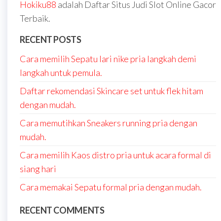
Hokiku88
adalah Daftar Situs Judi Slot Online Gacor
Terbaik.
RECENT POSTS
Cara memilih Sepatu lari nike pria langkah demi
langkah untuk pemula.
Daftar rekomendasi Skincare set untuk flek hitam
dengan mudah.
Cara memutihkan Sneakers running pria dengan
mudah.
Cara memilih Kaos distro pria untuk acara formal di
siang hari
Cara memakai Sepatu formal pria dengan mudah.
RECENT COMMENTS