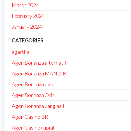
March 2024
February 2024
January 2024
CATEGORIES
agartha
Agen Bonanza alternatif
Agen Bonanza MANDIRI
Agen Bonanza ovo
Agen Bonanza Qris
Agen Bonanza uang asli
Agen Casino BRI
Agen Casino rupiah