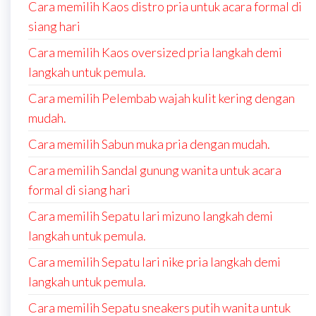
Cara memilih Kaos distro pria untuk acara formal di
siang hari
Cara memilih Kaos oversized pria langkah demi
langkah untuk pemula.
Cara memilih Pelembab wajah kulit kering dengan
mudah.
Cara memilih Sabun muka pria dengan mudah.
Cara memilih Sandal gunung wanita untuk acara
formal di siang hari
Cara memilih Sepatu lari mizuno langkah demi
langkah untuk pemula.
Cara memilih Sepatu lari nike pria langkah demi
langkah untuk pemula.
Cara memilih Sepatu sneakers putih wanita untuk