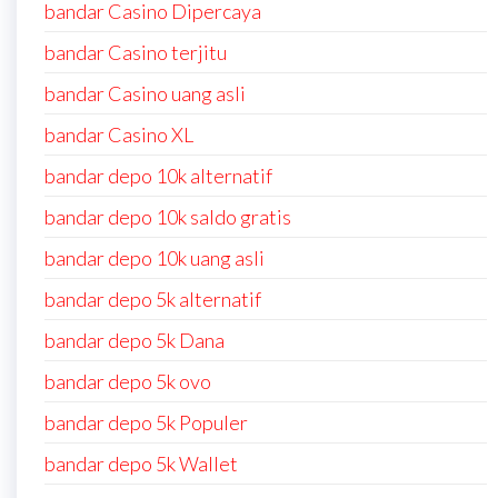
bandar Casino Dipercaya
bandar Casino terjitu
bandar Casino uang asli
bandar Casino XL
bandar depo 10k alternatif
bandar depo 10k saldo gratis
bandar depo 10k uang asli
bandar depo 5k alternatif
bandar depo 5k Dana
bandar depo 5k ovo
bandar depo 5k Populer
bandar depo 5k Wallet