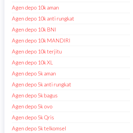
Agen depo 10k aman
Agen depo 10k anti rungkat
Agen depo 10k BNI
Agen depo 10k MANDIRI
Agen depo 10k terjitu
Agen depo 10k XL
Agen depo 5k aman
Agen depo 5k anti rungkat
Agen depo 5k bagus
Agen depo 5k ovo
Agen depo 5k Qris
Agen depo 5k telkomsel