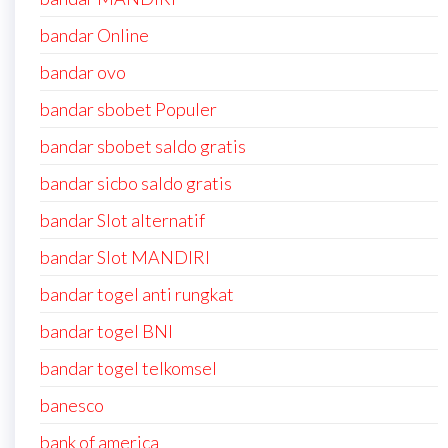
bandar Online
bandar ovo
bandar sbobet Populer
bandar sbobet saldo gratis
bandar sicbo saldo gratis
bandar Slot alternatif
bandar Slot MANDIRI
bandar togel anti rungkat
bandar togel BNI
bandar togel telkomsel
banesco
bank of america