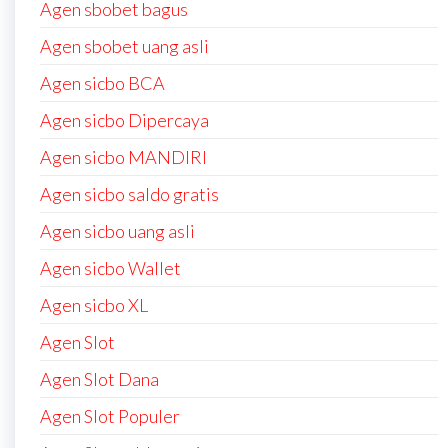
Agen sbobet bagus
Agen sbobet uang asli
Agen sicbo BCA
Agen sicbo Dipercaya
Agen sicbo MANDIRI
Agen sicbo saldo gratis
Agen sicbo uang asli
Agen sicbo Wallet
Agen sicbo XL
Agen Slot
Agen Slot Dana
Agen Slot Populer