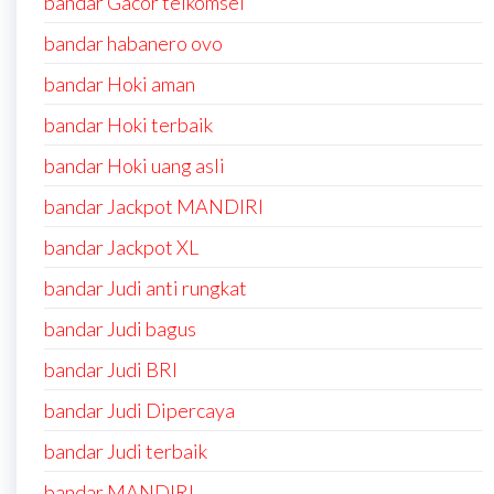
bandar Gacor telkomsel
bandar habanero ovo
bandar Hoki aman
bandar Hoki terbaik
bandar Hoki uang asli
bandar Jackpot MANDIRI
bandar Jackpot XL
bandar Judi anti rungkat
bandar Judi bagus
bandar Judi BRI
bandar Judi Dipercaya
bandar Judi terbaik
bandar MANDIRI