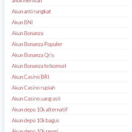
ahok menikah
Akun anti rungkat
Akun BNI
Akun Bonanza
Akun Bonanza Populer
Akun Bonanza Qris
Akun Bonanza telkomsel
Akun Casino BRI
Akun Casino rupiah
Akun Casino uang asli
Akun depo 10k alternatif
Akun depo 10k bagus
Akun depo 10k resmi