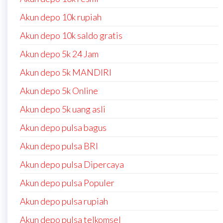
Akun depo 10k rupiah
Akun depo 10k saldo gratis
Akun depo 5k 24 Jam
Akun depo 5k MANDIRI
Akun depo 5k Online
Akun depo 5k uang asli
Akun depo pulsa bagus
Akun depo pulsa BRI
Akun depo pulsa Dipercaya
Akun depo pulsa Populer
Akun depo pulsa rupiah
Akun depo pulsa telkomsel