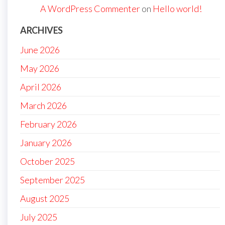
A WordPress Commenter
on
Hello world!
ARCHIVES
June 2026
May 2026
April 2026
March 2026
February 2026
January 2026
October 2025
September 2025
August 2025
July 2025