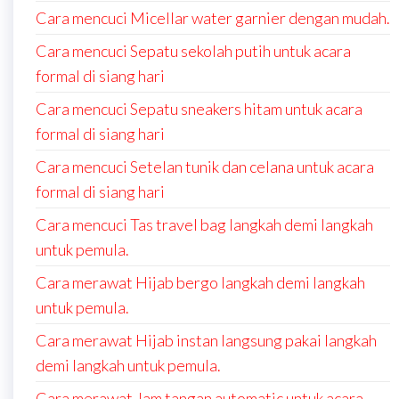
Cara mencuci Micellar water garnier dengan mudah.
Cara mencuci Sepatu sekolah putih untuk acara
formal di siang hari
Cara mencuci Sepatu sneakers hitam untuk acara
formal di siang hari
Cara mencuci Setelan tunik dan celana untuk acara
formal di siang hari
Cara mencuci Tas travel bag langkah demi langkah
untuk pemula.
Cara merawat Hijab bergo langkah demi langkah
untuk pemula.
Cara merawat Hijab instan langsung pakai langkah
demi langkah untuk pemula.
Cara merawat Jam tangan automatic untuk acara