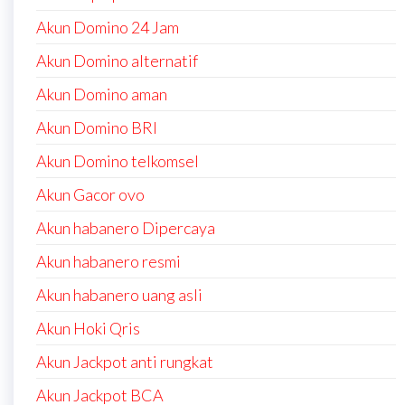
Akun Domino 24 Jam
Akun Domino alternatif
Akun Domino aman
Akun Domino BRI
Akun Domino telkomsel
Akun Gacor ovo
Akun habanero Dipercaya
Akun habanero resmi
Akun habanero uang asli
Akun Hoki Qris
Akun Jackpot anti rungkat
Akun Jackpot BCA