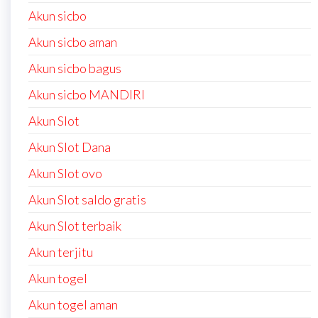
Akun sicbo
Akun sicbo aman
Akun sicbo bagus
Akun sicbo MANDIRI
Akun Slot
Akun Slot Dana
Akun Slot ovo
Akun Slot saldo gratis
Akun Slot terbaik
Akun terjitu
Akun togel
Akun togel aman