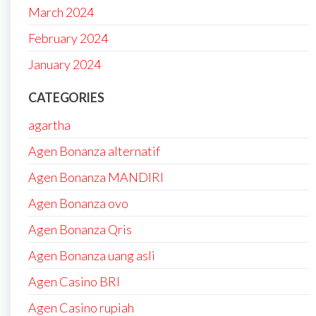
March 2024
February 2024
January 2024
CATEGORIES
agartha
Agen Bonanza alternatif
Agen Bonanza MANDIRI
Agen Bonanza ovo
Agen Bonanza Qris
Agen Bonanza uang asli
Agen Casino BRI
Agen Casino rupiah