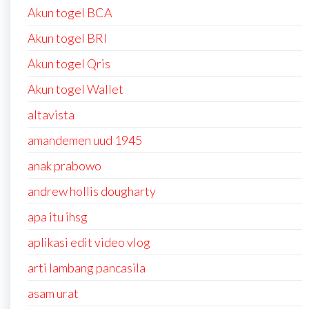
Akun togel BCA
Akun togel BRI
Akun togel Qris
Akun togel Wallet
altavista
amandemen uud 1945
anak prabowo
andrew hollis dougharty
apa itu ihsg
aplikasi edit video vlog
arti lambang pancasila
asam urat