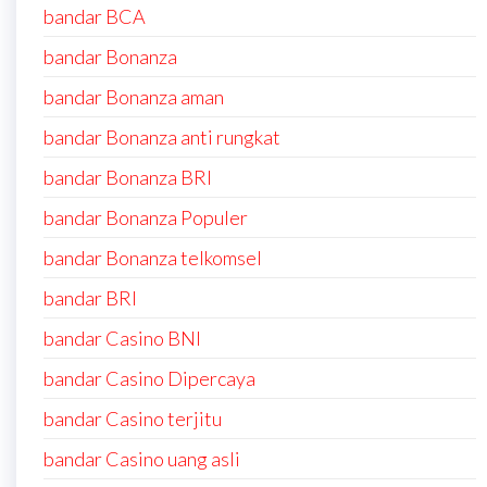
bandar BCA
bandar Bonanza
bandar Bonanza aman
bandar Bonanza anti rungkat
bandar Bonanza BRI
bandar Bonanza Populer
bandar Bonanza telkomsel
bandar BRI
bandar Casino BNI
bandar Casino Dipercaya
bandar Casino terjitu
bandar Casino uang asli