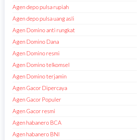
Agen depo pulsa rupiah
Agen depo pulsa uang asli
Agen Domino anti rungkat
Agen Domino Dana
Agen Domino resmi
Agen Domino telkomsel
Agen Domino terjamin
Agen Gacor Dipercaya
Agen Gacor Populer
Agen Gacor resmi
Agen habanero BCA
Agen habanero BNI