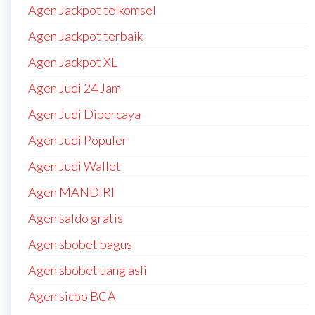
Agen Jackpot telkomsel
Agen Jackpot terbaik
Agen Jackpot XL
Agen Judi 24 Jam
Agen Judi Dipercaya
Agen Judi Populer
Agen Judi Wallet
Agen MANDIRI
Agen saldo gratis
Agen sbobet bagus
Agen sbobet uang asli
Agen sicbo BCA