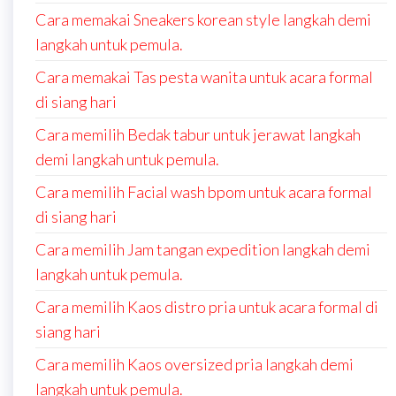
Cara memakai Sneakers korean style langkah demi
langkah untuk pemula.
Cara memakai Tas pesta wanita untuk acara formal
di siang hari
Cara memilih Bedak tabur untuk jerawat langkah
demi langkah untuk pemula.
Cara memilih Facial wash bpom untuk acara formal
di siang hari
Cara memilih Jam tangan expedition langkah demi
langkah untuk pemula.
Cara memilih Kaos distro pria untuk acara formal di
siang hari
Cara memilih Kaos oversized pria langkah demi
langkah untuk pemula.