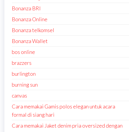
Bonanza BRI
Bonanza Online
Bonanza telkomsel
Bonanza Wallet
bos online
brazzers
burlington
burning sun
canvas
Cara memakai Gamis polos elegan untuk acara
formal di siang hari
Cara memakai Jaket denim pria oversized dengan