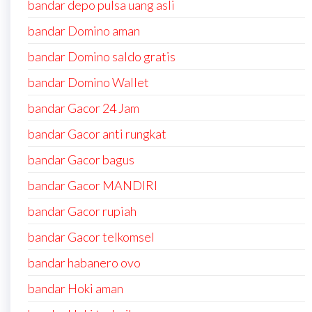
bandar depo pulsa uang asli
bandar Domino aman
bandar Domino saldo gratis
bandar Domino Wallet
bandar Gacor 24 Jam
bandar Gacor anti rungkat
bandar Gacor bagus
bandar Gacor MANDIRI
bandar Gacor rupiah
bandar Gacor telkomsel
bandar habanero ovo
bandar Hoki aman