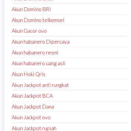
Akun Domino BRI
Akun Domino telkomsel
Akun Gacor ovo
Akun habanero Dipercaya
Akun habanero resmi
Akun habanero uang asli
Akun Hoki Qris
Akun Jackpot anti rungkat
Akun Jackpot BCA
Akun Jackpot Dana
Akun Jackpot ovo
Akun Jackpot rupiah