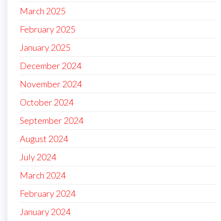
March 2025
February 2025
January 2025
December 2024
November 2024
October 2024
September 2024
August 2024
July 2024
March 2024
February 2024
January 2024