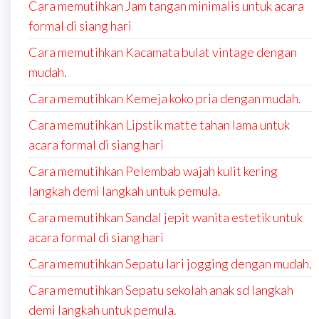
Cara memutihkan Jam tangan minimalis untuk acara
formal di siang hari
Cara memutihkan Kacamata bulat vintage dengan
mudah.
Cara memutihkan Kemeja koko pria dengan mudah.
Cara memutihkan Lipstik matte tahan lama untuk
acara formal di siang hari
Cara memutihkan Pelembab wajah kulit kering
langkah demi langkah untuk pemula.
Cara memutihkan Sandal jepit wanita estetik untuk
acara formal di siang hari
Cara memutihkan Sepatu lari jogging dengan mudah.
Cara memutihkan Sepatu sekolah anak sd langkah
demi langkah untuk pemula.