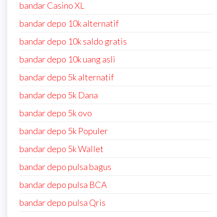
bandar Casino XL
bandar depo 10k alternatif
bandar depo 10k saldo gratis
bandar depo 10k uang asli
bandar depo 5k alternatif
bandar depo 5k Dana
bandar depo 5k ovo
bandar depo 5k Populer
bandar depo 5k Wallet
bandar depo pulsa bagus
bandar depo pulsa BCA
bandar depo pulsa Qris