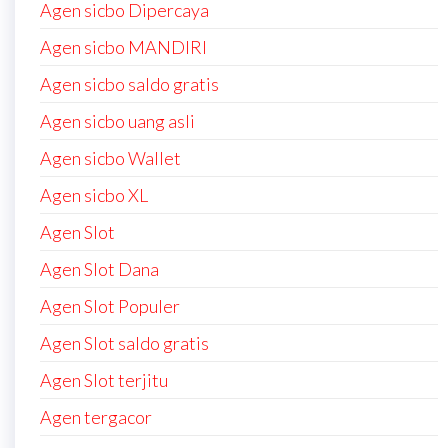
Agen sicbo Dipercaya
Agen sicbo MANDIRI
Agen sicbo saldo gratis
Agen sicbo uang asli
Agen sicbo Wallet
Agen sicbo XL
Agen Slot
Agen Slot Dana
Agen Slot Populer
Agen Slot saldo gratis
Agen Slot terjitu
Agen tergacor