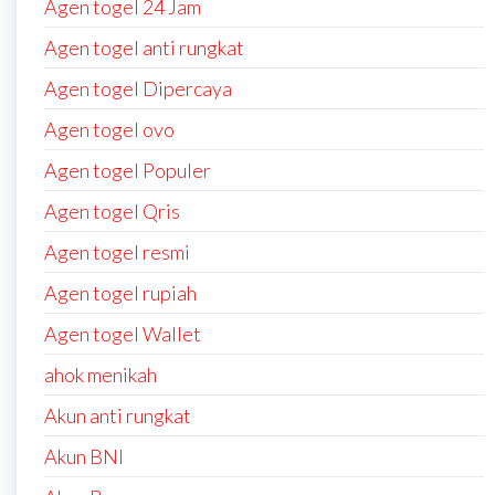
Agen togel 24 Jam
Agen togel anti rungkat
Agen togel Dipercaya
Agen togel ovo
Agen togel Populer
Agen togel Qris
Agen togel resmi
Agen togel rupiah
Agen togel Wallet
ahok menikah
Akun anti rungkat
Akun BNI