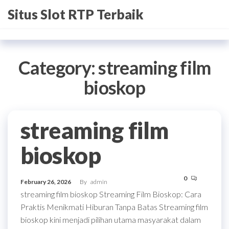
Skip
Situs Slot RTP Terbaik
to
the
content
Category:
streaming film
bioskop
streaming film
bioskop
0
February 26, 2026
By
admin
streaming film bioskop Streaming Film Bioskop: Cara
Praktis Menikmati Hiburan Tanpa Batas Streaming film
bioskop kini menjadi pilihan utama masyarakat dalam