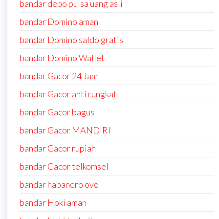
bandar depo pulsa uang asli
bandar Domino aman
bandar Domino saldo gratis
bandar Domino Wallet
bandar Gacor 24 Jam
bandar Gacor anti rungkat
bandar Gacor bagus
bandar Gacor MANDIRI
bandar Gacor rupiah
bandar Gacor telkomsel
bandar habanero ovo
bandar Hoki aman