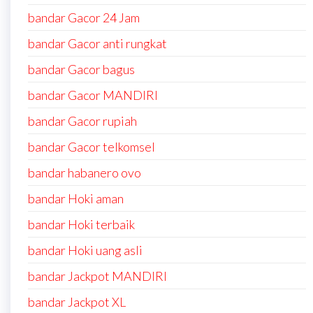
bandar Gacor 24 Jam
bandar Gacor anti rungkat
bandar Gacor bagus
bandar Gacor MANDIRI
bandar Gacor rupiah
bandar Gacor telkomsel
bandar habanero ovo
bandar Hoki aman
bandar Hoki terbaik
bandar Hoki uang asli
bandar Jackpot MANDIRI
bandar Jackpot XL