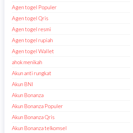
Agen togel Populer
Agen togel Qris
Agen togel resmi
Agen togel rupiah
Agen togel Wallet
ahok menikah
Akun anti rungkat
Akun BNI
Akun Bonanza
Akun Bonanza Populer
Akun Bonanza Qris
Akun Bonanza telkomsel