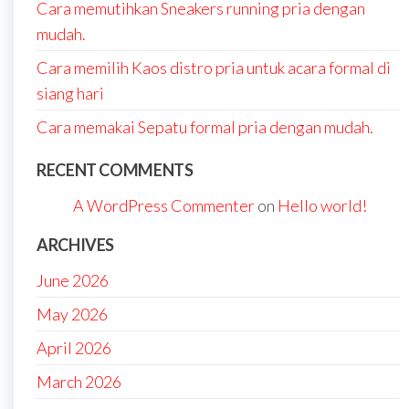
Cara memutihkan Sneakers running pria dengan
mudah.
Cara memilih Kaos distro pria untuk acara formal di
siang hari
Cara memakai Sepatu formal pria dengan mudah.
RECENT COMMENTS
A WordPress Commenter
on
Hello world!
ARCHIVES
June 2026
May 2026
April 2026
March 2026