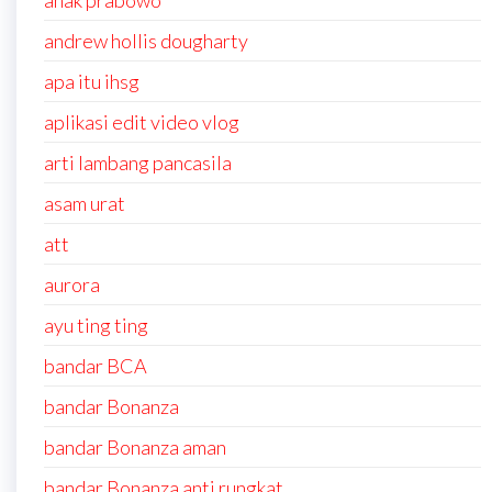
andrew hollis dougharty
apa itu ihsg
aplikasi edit video vlog
arti lambang pancasila
asam urat
att
aurora
ayu ting ting
bandar BCA
bandar Bonanza
bandar Bonanza aman
bandar Bonanza anti rungkat