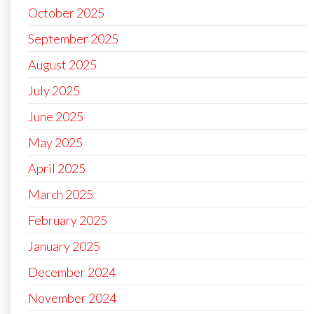
October 2025
September 2025
August 2025
July 2025
June 2025
May 2025
April 2025
March 2025
February 2025
January 2025
December 2024
November 2024