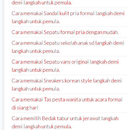
demi langkah untuk pemula.
Cara memakai Sandal kulit pria formal langkah demi
langkah untuk pemula.
Cara memakai Sepatu formal pria dengan mudah.
Cara memakai Sepatu sekolah anak sd langkah demi
langkah untuk pemula.
Cara memakai Sepatu vans original langkah demi
langkah untuk pemula.
Cara memakai Sneakers korean style langkah demi
langkah untuk pemula.
Cara memakai Tas pesta wanita untuk acara formal
di siang hari
Cara memilih Bedak tabur untuk jerawat langkah
demi langkah untuk pemula.