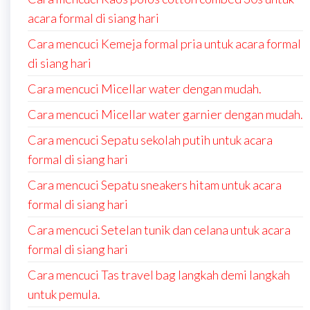
acara formal di siang hari
Cara mencuci Kemeja formal pria untuk acara formal
di siang hari
Cara mencuci Micellar water dengan mudah.
Cara mencuci Micellar water garnier dengan mudah.
Cara mencuci Sepatu sekolah putih untuk acara
formal di siang hari
Cara mencuci Sepatu sneakers hitam untuk acara
formal di siang hari
Cara mencuci Setelan tunik dan celana untuk acara
formal di siang hari
Cara mencuci Tas travel bag langkah demi langkah
untuk pemula.