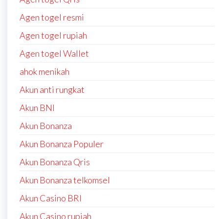
Agen togel resmi
Agen togel rupiah
Agen togel Wallet
ahok menikah
Akun anti rungkat
Akun BNI
Akun Bonanza
Akun Bonanza Populer
Akun Bonanza Qris
Akun Bonanza telkomsel
Akun Casino BRI
Akun Casino rupiah