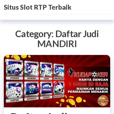
Skip
Situs Slot RTP Terbaik
to
the
content
Category:
Daftar Judi
MANDIRI