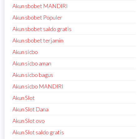
Akun sbobet MANDIRI
Akun sbobet Populer
Akun sbobet saldo gratis
Akun sbobet terjamin
Akun sicbo
Akun sicbo aman
Akun sicbo bagus
Akun sicbo MANDIRI
Akun Slot
Akun Slot Dana
Akun Slot ovo
Akun Slot saldo gratis