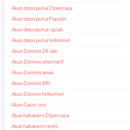
Akun depo pulsa Dipercaya
Akun depo pulsa Populer
Akun depo pulsa rupiah
Akun depo pulsa telkomsel
Akun Domino 24 Jam
Akun Domino alternatif
Akun Domino aman
Akun Domino BRI
Akun Domino telkomsel
Akun Gacor ovo
Akun habanero Dipercaya
Akun habanero resmi