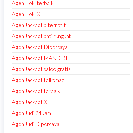
Agen Hoki terbaik
Agen Hoki XL
Agen Jackpot alternatif
Agen Jackpot anti rungkat
Agen Jackpot Dipercaya
Agen Jackpot MANDIRI
Agen Jackpot saldo gratis
Agen Jackpot telkomsel
Agen Jackpot terbaik
Agen Jackpot XL
Agen Judi 24 Jam
Agen Judi Dipercaya