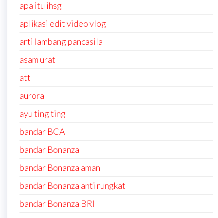
apa itu ihsg
aplikasi edit video vlog
arti lambang pancasila
asam urat
att
aurora
ayu ting ting
bandar BCA
bandar Bonanza
bandar Bonanza aman
bandar Bonanza anti rungkat
bandar Bonanza BRI