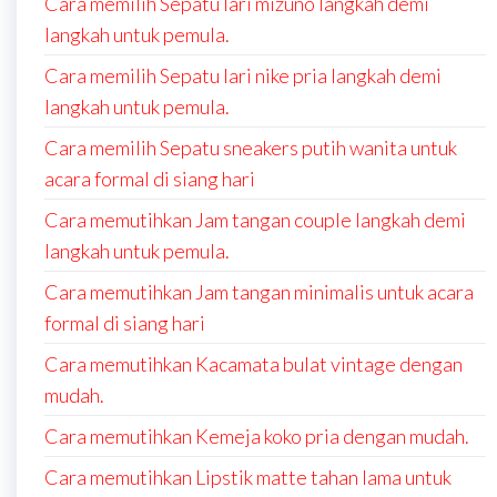
Cara memilih Sepatu lari mizuno langkah demi
langkah untuk pemula.
Cara memilih Sepatu lari nike pria langkah demi
langkah untuk pemula.
Cara memilih Sepatu sneakers putih wanita untuk
acara formal di siang hari
Cara memutihkan Jam tangan couple langkah demi
langkah untuk pemula.
Cara memutihkan Jam tangan minimalis untuk acara
formal di siang hari
Cara memutihkan Kacamata bulat vintage dengan
mudah.
Cara memutihkan Kemeja koko pria dengan mudah.
Cara memutihkan Lipstik matte tahan lama untuk