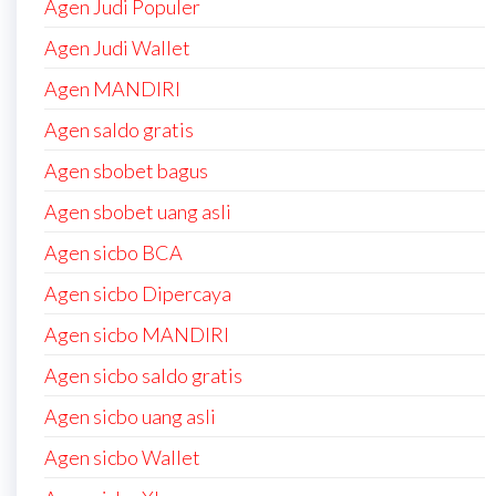
Agen Judi Populer
Agen Judi Wallet
Agen MANDIRI
Agen saldo gratis
Agen sbobet bagus
Agen sbobet uang asli
Agen sicbo BCA
Agen sicbo Dipercaya
Agen sicbo MANDIRI
Agen sicbo saldo gratis
Agen sicbo uang asli
Agen sicbo Wallet