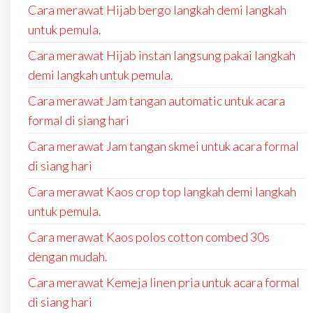
Cara merawat Hijab bergo langkah demi langkah
untuk pemula.
Cara merawat Hijab instan langsung pakai langkah
demi langkah untuk pemula.
Cara merawat Jam tangan automatic untuk acara
formal di siang hari
Cara merawat Jam tangan skmei untuk acara formal
di siang hari
Cara merawat Kaos crop top langkah demi langkah
untuk pemula.
Cara merawat Kaos polos cotton combed 30s
dengan mudah.
Cara merawat Kemeja linen pria untuk acara formal
di siang hari