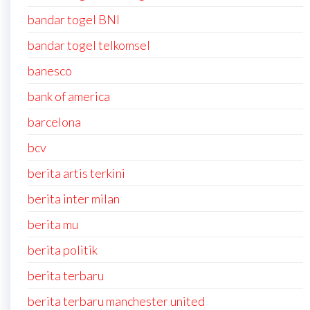
bandar togel BNI
bandar togel telkomsel
banesco
bank of america
barcelona
bcv
berita artis terkini
berita inter milan
berita mu
berita politik
berita terbaru
berita terbaru manchester united