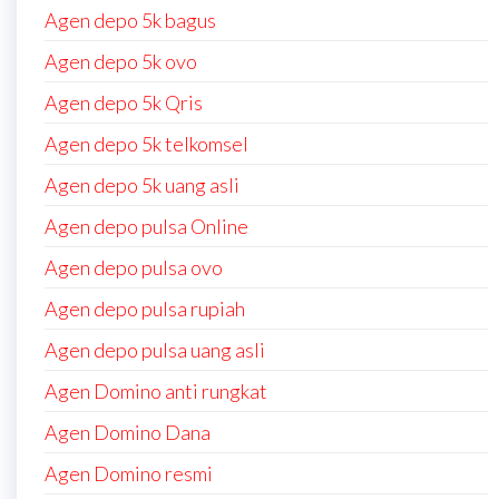
Agen depo 5k bagus
Agen depo 5k ovo
Agen depo 5k Qris
Agen depo 5k telkomsel
Agen depo 5k uang asli
Agen depo pulsa Online
Agen depo pulsa ovo
Agen depo pulsa rupiah
Agen depo pulsa uang asli
Agen Domino anti rungkat
Agen Domino Dana
Agen Domino resmi