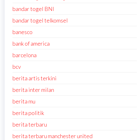
bandar togel BNI
bandar togel telkomsel
banesco
bank of america
barcelona
bcv
berita artis terkini
berita inter milan
berita mu
berita politik
berita terbaru
berita terbaru manchester united