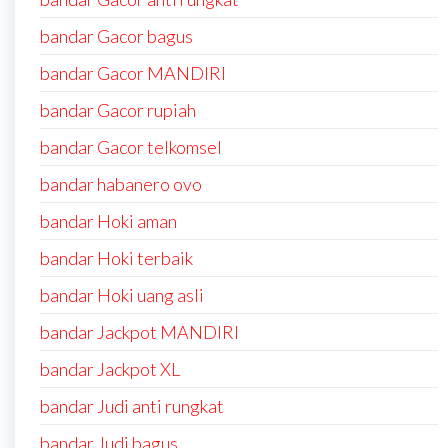
bandar Gacor bagus
bandar Gacor MANDIRI
bandar Gacor rupiah
bandar Gacor telkomsel
bandar habanero ovo
bandar Hoki aman
bandar Hoki terbaik
bandar Hoki uang asli
bandar Jackpot MANDIRI
bandar Jackpot XL
bandar Judi anti rungkat
bandar Judi bagus