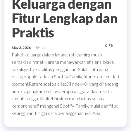
Keluarga dengan
Fitur Lengkap dan
Praktis
0
May 2, 2026
By
admin
Paket keluarga dalam layanan streaming musik
semakin diminati karena menawarkan efisiensi biaya
sekaligus fleksibilitas penggunaan. Salah satu yang
paling populer adalah Spotify Family, fitur premium dari
:contentReference[oaicite:0]{index=0} yang dirancang
untuk digunakan oleh beberapa anggota dalam satu
rumah tangga. Artikel ini akan membahas secara
komprehensif mengenai Spotify Family, mulai dari fitur,
keunggulan, hingga cara berlangganannya. Apa…