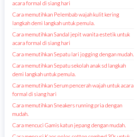
acara formal di siang hari
Cara memutihkan Pelembab wajah kulit kering
langkah demi langkah untuk pemula.
Cara memutihkan Sandal jepit wanita estetik untuk
acara formal di siang hari
Cara memutihkan Sepatu lari jogging dengan mudah.
Cara memutihkan Sepatu sekolah anak sd langkah
demi langkah untuk pemula.
Cara memutihkan Serum pencerah wajah untuk acara
formal di siang hari
Cara memutihkan Sneakers running pria dengan
mudah.
Cara mencuci Gamis katun jepang dengan mudah.
Cara mencuci Kaos polos cotton combed 30s untuk