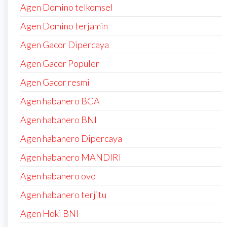
Agen Domino telkomsel
Agen Domino terjamin
Agen Gacor Dipercaya
Agen Gacor Populer
Agen Gacor resmi
Agen habanero BCA
Agen habanero BNI
Agen habanero Dipercaya
Agen habanero MANDIRI
Agen habanero ovo
Agen habanero terjitu
Agen Hoki BNI