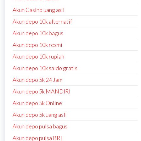
Akun Casino uang asli
Akun depo 10k alternatif
Akun depo 10k bagus
Akun depo 10k resmi
Akun depo 10k rupiah
Akun depo 10k saldo gratis
Akun depo 5k 24 Jam
Akun depo 5k MANDIRI
Akun depo 5k Online
Akun depo 5k uang asli
Akun depo pulsa bagus
Akun depo pulsa BRI