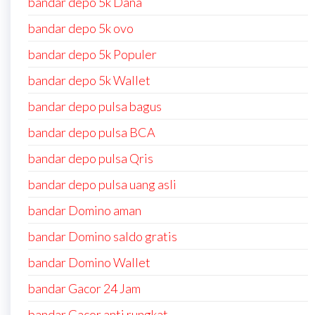
bandar depo 5k Dana
bandar depo 5k ovo
bandar depo 5k Populer
bandar depo 5k Wallet
bandar depo pulsa bagus
bandar depo pulsa BCA
bandar depo pulsa Qris
bandar depo pulsa uang asli
bandar Domino aman
bandar Domino saldo gratis
bandar Domino Wallet
bandar Gacor 24 Jam
bandar Gacor anti rungkat