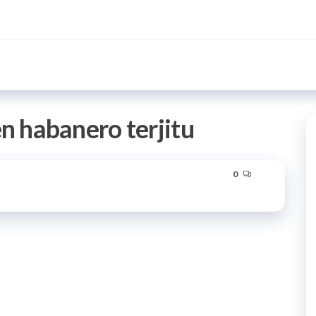
n habanero terjitu
0