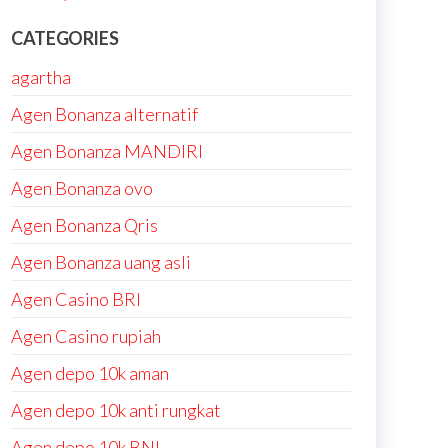
CATEGORIES
agartha
Agen Bonanza alternatif
Agen Bonanza MANDIRI
Agen Bonanza ovo
Agen Bonanza Qris
Agen Bonanza uang asli
Agen Casino BRI
Agen Casino rupiah
Agen depo 10k aman
Agen depo 10k anti rungkat
Agen depo 10k BNI