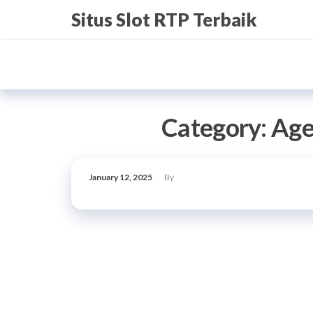
Skip
Situs Slot RTP Terbaik
to
the
content
Category:
Age
January 12, 2025
By