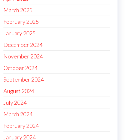
March 2025
February 2025
January 2025
December 2024
November 2024
October 2024
September 2024
August 2024
July 2024
March 2024
February 2024
January 2024