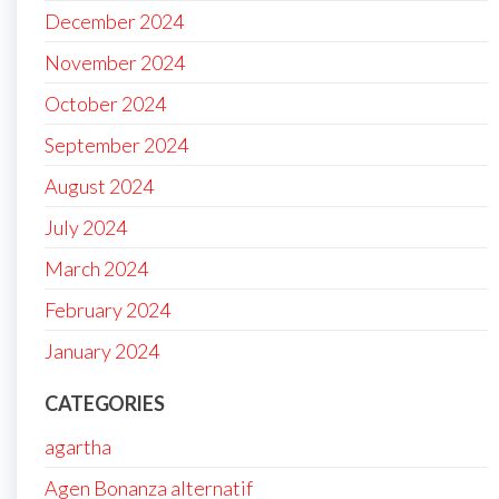
December 2024
November 2024
October 2024
September 2024
August 2024
July 2024
March 2024
February 2024
January 2024
CATEGORIES
agartha
Agen Bonanza alternatif