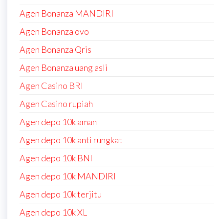
Agen Bonanza MANDIRI
Agen Bonanza ovo
Agen Bonanza Qris
Agen Bonanza uang asli
Agen Casino BRI
Agen Casino rupiah
Agen depo 10k aman
Agen depo 10k anti rungkat
Agen depo 10k BNI
Agen depo 10k MANDIRI
Agen depo 10k terjitu
Agen depo 10k XL