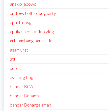
anak prabowo
andrew hollis dougharty
apa itu ihsg
aplikasi edit video vlog
arti lambang pancasila
asam urat
att
aurora
ayu ting ting
bandar BCA
bandar Bonanza
bandar Bonanza aman