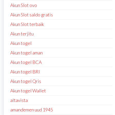
Akun Slot ovo
Akun Slot saldo gratis
Akun Slot terbaik
Akun terjitu
Akun togel
Akun togel aman
Akun togel BCA
Akun togel BRI
Akun togel Qris
Akun togel Wallet
altavista
amandemen uud 1945