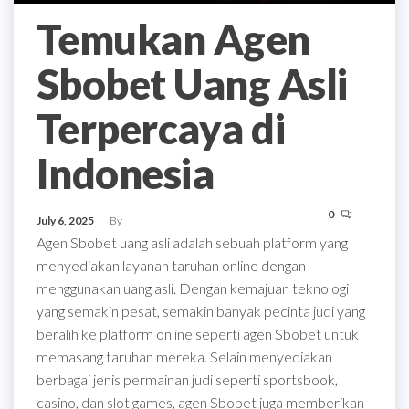
Temukan Agen
Sbobet Uang Asli
Terpercaya di
Indonesia
0
July 6, 2025
By
Agen Sbobet uang asli adalah sebuah platform yang
menyediakan layanan taruhan online dengan
menggunakan uang asli. Dengan kemajuan teknologi
yang semakin pesat, semakin banyak pecinta judi yang
beralih ke platform online seperti agen Sbobet untuk
memasang taruhan mereka. Selain menyediakan
berbagai jenis permainan judi seperti sportsbook,
casino, dan slot games, agen Sbobet juga memberikan