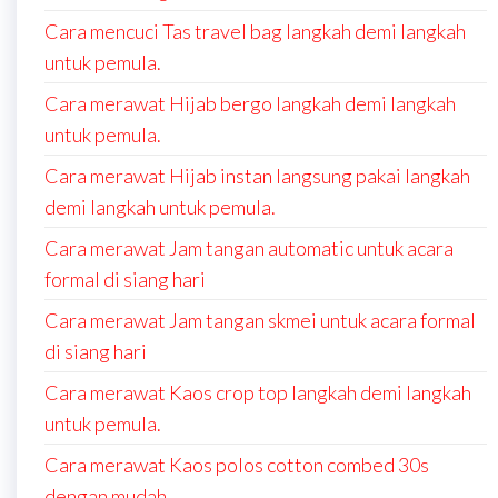
Cara mencuci Tas travel bag langkah demi langkah
untuk pemula.
Cara merawat Hijab bergo langkah demi langkah
untuk pemula.
Cara merawat Hijab instan langsung pakai langkah
demi langkah untuk pemula.
Cara merawat Jam tangan automatic untuk acara
formal di siang hari
Cara merawat Jam tangan skmei untuk acara formal
di siang hari
Cara merawat Kaos crop top langkah demi langkah
untuk pemula.
Cara merawat Kaos polos cotton combed 30s
dengan mudah.