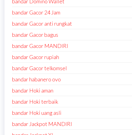
bandar Domino Wallet
bandar Gacor 24 Jam
bandar Gacor anti rungkat
bandar Gacor bagus
bandar Gacor MANDIRI
bandar Gacor rupiah
bandar Gacor telkomsel
bandar habanero ovo
bandar Hoki aman
bandar Hoki terbaik
bandar Hoki uang asli
bandar Jackpot MANDIRI
bandar Jackpot XL