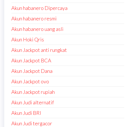
Akun habanero Dipercaya
Akun habanero resmi
Akun habanero uang asli
Akun Hoki Qris
Akun Jackpot anti rungkat
Akun Jackpot BCA
Akun Jackpot Dana
Akun Jackpot ovo
Akun Jackpot rupiah
Akun Judi alternatif
Akun Judi BRI
Akun Judi tergacor