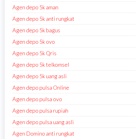
Agen depo 5k aman
Agen depo 5k anti rungkat
Agen depo 5k bagus
Agen depo 5k ovo
Agen depo 5k Qris
Agen depo 5k telkomsel
Agen depo 5k uang asli
Agen depo pulsa Online
Agen depo pulsa ovo
Agen depo pulsa rupiah
Agen depo pulsa uang asli
Agen Domino anti rungkat