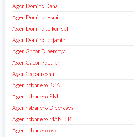
Agen Domino Dana
Agen Domino resmi
Agen Domino telkomsel
Agen Domino terjamin
Agen Gacor Dipercaya
Agen Gacor Populer
Agen Gacor resmi
Agen habanero BCA
Agen habanero BNI
Agen habanero Dipercaya
Agen habanero MANDIRI
Agen habanero ovo