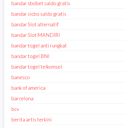
bandar sbobet saldo gratis
bandar sicbo saldo gratis
bandar Slot alternatif
bandar Slot MANDIRI
bandar togel anti rungkat
bandar togel BNI
bandar togel telkomsel
banesco
bank of america
barcelona
bcv
berita artis terkini