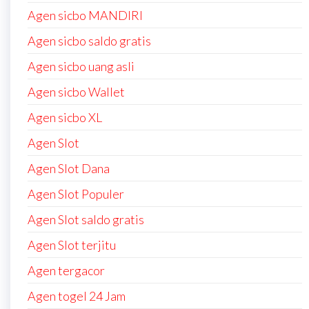
Agen sicbo MANDIRI
Agen sicbo saldo gratis
Agen sicbo uang asli
Agen sicbo Wallet
Agen sicbo XL
Agen Slot
Agen Slot Dana
Agen Slot Populer
Agen Slot saldo gratis
Agen Slot terjitu
Agen tergacor
Agen togel 24 Jam