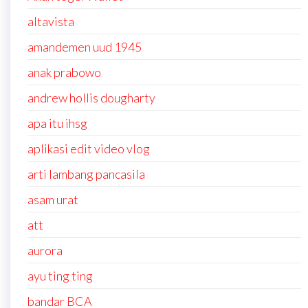
altavista
amandemen uud 1945
anak prabowo
andrew hollis dougharty
apa itu ihsg
aplikasi edit video vlog
arti lambang pancasila
asam urat
att
aurora
ayu ting ting
bandar BCA