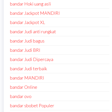
bandar Hoki uang asli
bandar Jackpot MANDIRI
bandar Jackpot XL
bandar Judi anti rungkat
bandar Judi bagus
bandar Judi BRI
bandar Judi Dipercaya
bandar Judi terbaik
bandar MANDIRI
bandar Online
bandar ovo
bandar sbobet Populer