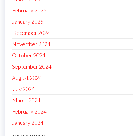
February 2025
January 2025
December 2024
November 2024
October 2024
September 2024
August 2024
July 2024
March 2024
February 2024
January 2024