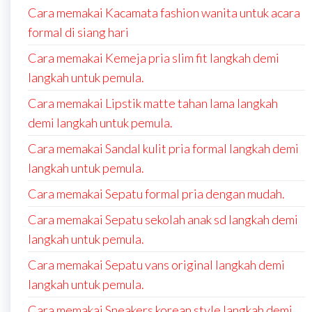
Cara memakai Kacamata fashion wanita untuk acara
formal di siang hari
Cara memakai Kemeja pria slim fit langkah demi
langkah untuk pemula.
Cara memakai Lipstik matte tahan lama langkah
demi langkah untuk pemula.
Cara memakai Sandal kulit pria formal langkah demi
langkah untuk pemula.
Cara memakai Sepatu formal pria dengan mudah.
Cara memakai Sepatu sekolah anak sd langkah demi
langkah untuk pemula.
Cara memakai Sepatu vans original langkah demi
langkah untuk pemula.
Cara memakai Sneakers korean style langkah demi