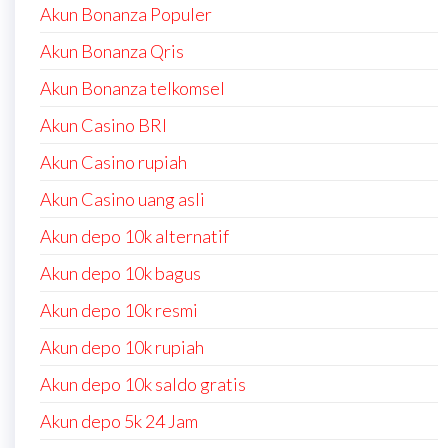
Akun Bonanza Populer
Akun Bonanza Qris
Akun Bonanza telkomsel
Akun Casino BRI
Akun Casino rupiah
Akun Casino uang asli
Akun depo 10k alternatif
Akun depo 10k bagus
Akun depo 10k resmi
Akun depo 10k rupiah
Akun depo 10k saldo gratis
Akun depo 5k 24 Jam