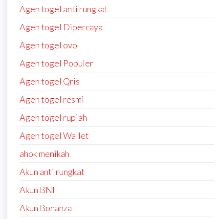
Agen togel anti rungkat
Agen togel Dipercaya
Agen togel ovo
Agen togel Populer
Agen togel Qris
Agen togel resmi
Agen togel rupiah
Agen togel Wallet
ahok menikah
Akun anti rungkat
Akun BNI
Akun Bonanza