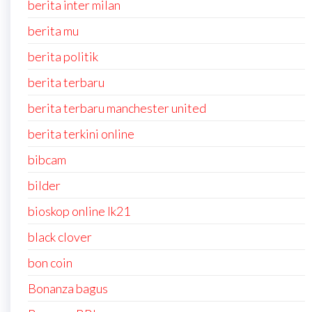
berita inter milan
berita mu
berita politik
berita terbaru
berita terbaru manchester united
berita terkini online
bibcam
bilder
bioskop online lk21
black clover
bon coin
Bonanza bagus