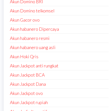
Akun Domino BRI
Akun Domino telkomsel
Akun Gacor ovo
Akun habanero Dipercaya
Akun habanero resmi
Akun habanero uang asli
Akun Hoki Qris
Akun Jackpot anti rungkat
Akun Jackpot BCA
Akun Jackpot Dana
Akun Jackpot ovo
Akun Jackpot rupiah