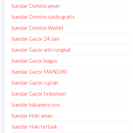
bandar Domino aman
bandar Domino saldo gratis
bandar Domino Wallet
bandar Gacor 24 Jam
bandar Gacor anti rungkat
bandar Gacor bagus
bandar Gacor MANDIRI
bandar Gacor rupiah
bandar Gacor telkomsel
bandar habanero ovo
bandar Hoki aman
bandar Hoki terbaik