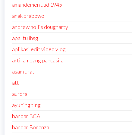
amandemen uud 1945
anak prabowo
andrew hollis dougharty
apa itu ihsg
aplikasi edit video vlog
arti lambang pancasila
asam urat
att
aurora
ayu ting ting
bandar BCA
bandar Bonanza