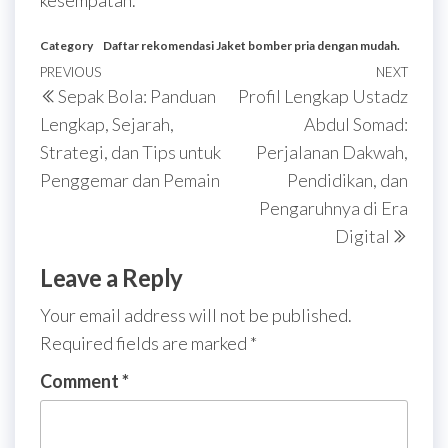
kesempatan.
Category
Daftar rekomendasi Jaket bomber pria dengan mudah.
Post
Previous
PREVIOUS
NEXT
Next
Sepak Bola: Panduan
Profil Lengkap Ustadz
navigation
Post
Post
Lengkap, Sejarah,
Abdul Somad:
Strategi, dan Tips untuk
Perjalanan Dakwah,
Penggemar dan Pemain
Pendidikan, dan
Pengaruhnya di Era
Digital
Leave a Reply
Your email address will not be published.
Required fields are marked
*
Comment
*