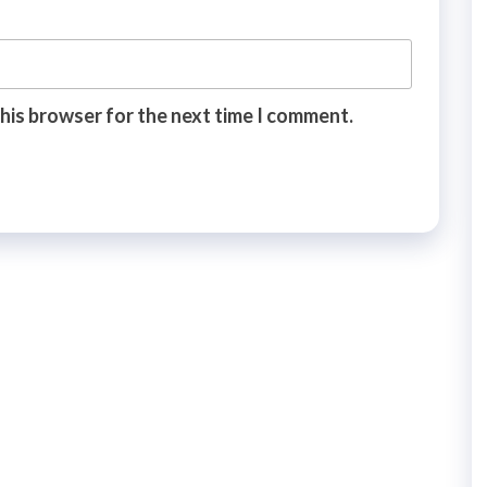
this browser for the next time I comment.