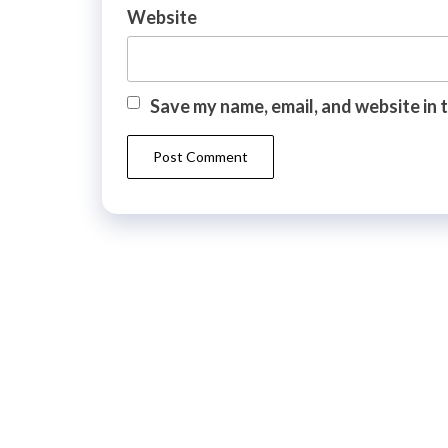
Website
Save my name, email, and website in 