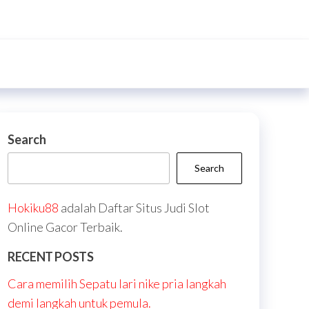
Search
Search
Hokiku88
adalah Daftar Situs Judi Slot
Online Gacor Terbaik.
RECENT POSTS
Cara memilih Sepatu lari nike pria langkah
demi langkah untuk pemula.