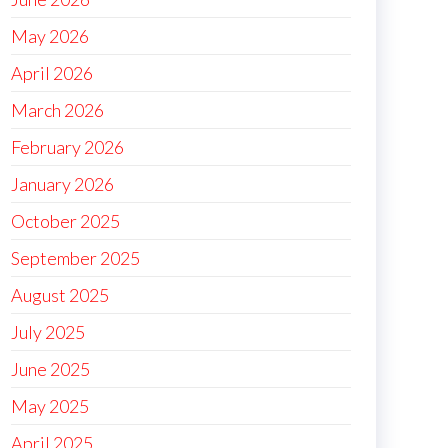
May 2026
April 2026
March 2026
February 2026
January 2026
October 2025
September 2025
August 2025
July 2025
June 2025
May 2025
April 2025