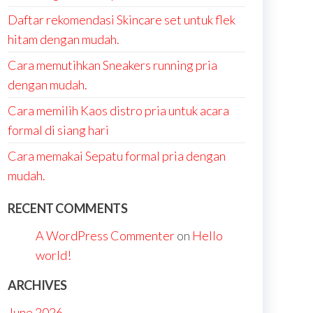
Daftar rekomendasi Skincare set untuk flek
hitam dengan mudah.
Cara memutihkan Sneakers running pria
dengan mudah.
Cara memilih Kaos distro pria untuk acara
formal di siang hari
Cara memakai Sepatu formal pria dengan
mudah.
RECENT COMMENTS
A WordPress Commenter
on
Hello
world!
ARCHIVES
June 2026