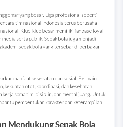
enggemar yang besar. Liga profesional seperti
entara tim nasional Indonesia terus berusaha
asional. Klub-klub besar memiliki fanbase loyal,
 media serta publik. Sepak bola juga menjadi
akademi sepak bola yang tersebar di berbagai
warkan manfaat kesehatan dan sosial. Bermain
, kekuatan otot, koordinasi, dan kesehatan
 kerja sama tim, disiplin, dan mental juang. Untuk
embantu pembentukan karakter dan keterampilan
an Mendukung Sepak Bola