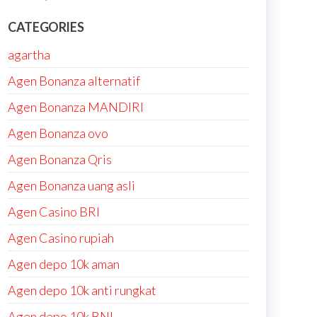
CATEGORIES
agartha
Agen Bonanza alternatif
Agen Bonanza MANDIRI
Agen Bonanza ovo
Agen Bonanza Qris
Agen Bonanza uang asli
Agen Casino BRI
Agen Casino rupiah
Agen depo 10k aman
Agen depo 10k anti rungkat
Agen depo 10k BNI