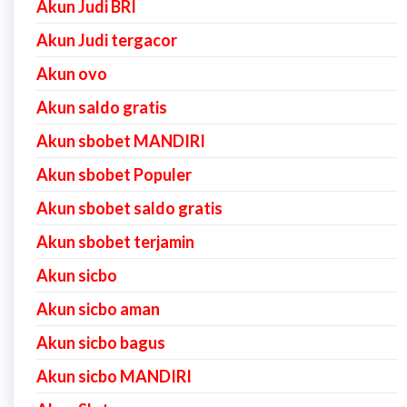
Akun Judi BRI
Akun Judi tergacor
Akun ovo
Akun saldo gratis
Akun sbobet MANDIRI
Akun sbobet Populer
Akun sbobet saldo gratis
Akun sbobet terjamin
Akun sicbo
Akun sicbo aman
Akun sicbo bagus
Akun sicbo MANDIRI