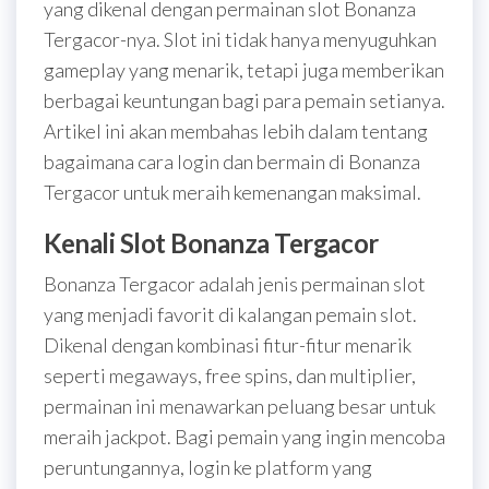
yang dikenal dengan permainan slot Bonanza
Tergacor-nya. Slot ini tidak hanya menyuguhkan
gameplay yang menarik, tetapi juga memberikan
berbagai keuntungan bagi para pemain setianya.
Artikel ini akan membahas lebih dalam tentang
bagaimana cara login dan bermain di Bonanza
Tergacor untuk meraih kemenangan maksimal.
Kenali Slot Bonanza Tergacor
Bonanza Tergacor adalah jenis permainan slot
yang menjadi favorit di kalangan pemain slot.
Dikenal dengan kombinasi fitur-fitur menarik
seperti megaways, free spins, dan multiplier,
permainan ini menawarkan peluang besar untuk
meraih jackpot. Bagi pemain yang ingin mencoba
peruntungannya, login ke platform yang