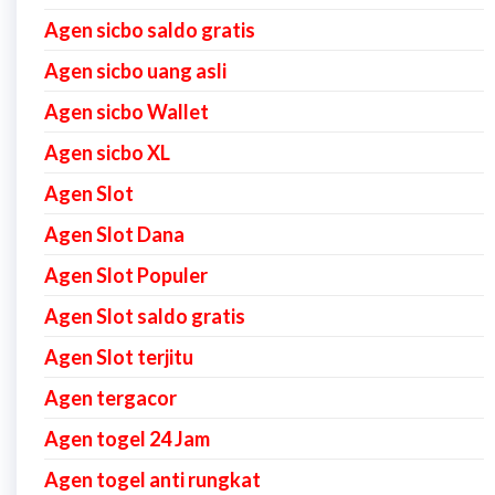
Agen sicbo saldo gratis
Agen sicbo uang asli
Agen sicbo Wallet
Agen sicbo XL
Agen Slot
Agen Slot Dana
Agen Slot Populer
Agen Slot saldo gratis
Agen Slot terjitu
Agen tergacor
Agen togel 24 Jam
Agen togel anti rungkat