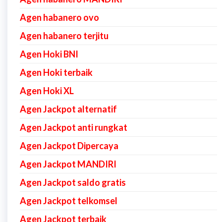
Agen habanero ovo
Agen habanero terjitu
Agen Hoki BNI
Agen Hoki terbaik
Agen Hoki XL
Agen Jackpot alternatif
Agen Jackpot anti rungkat
Agen Jackpot Dipercaya
Agen Jackpot MANDIRI
Agen Jackpot saldo gratis
Agen Jackpot telkomsel
Agen Jackpot terbaik