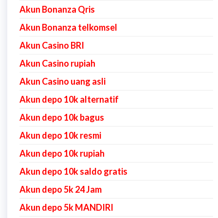
Akun Bonanza Qris
Akun Bonanza telkomsel
Akun Casino BRI
Akun Casino rupiah
Akun Casino uang asli
Akun depo 10k alternatif
Akun depo 10k bagus
Akun depo 10k resmi
Akun depo 10k rupiah
Akun depo 10k saldo gratis
Akun depo 5k 24 Jam
Akun depo 5k MANDIRI