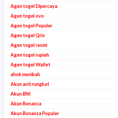
Agen togel Dipercaya
Agen togel ovo
Agen togel Populer
Agen togel Qris
Agen togel resmi
Agen togel rupiah
Agen togel Wallet
ahok menikah
Akun anti rungkat
Akun BNI
Akun Bonanza
Akun Bonanza Populer