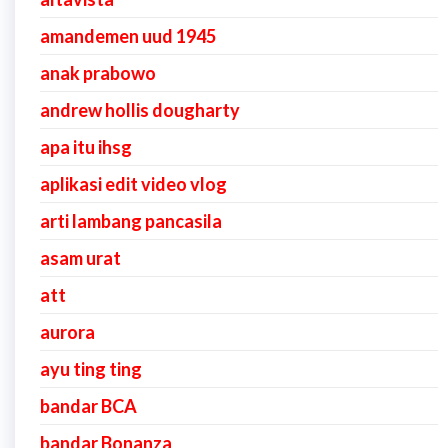
amandemen uud 1945
anak prabowo
andrew hollis dougharty
apa itu ihsg
aplikasi edit video vlog
arti lambang pancasila
asam urat
att
aurora
ayu ting ting
bandar BCA
bandar Bonanza