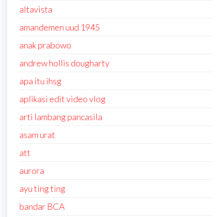
altavista
amandemen uud 1945
anak prabowo
andrew hollis dougharty
apa itu ihsg
aplikasi edit video vlog
arti lambang pancasila
asam urat
att
aurora
ayu ting ting
bandar BCA