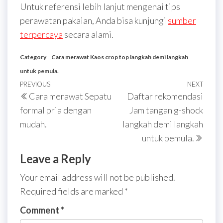
Untuk referensi lebih lanjut mengenai tips
perawatan pakaian, Anda bisa kunjungi
sumber
terpercaya
secara alami.
Category
Cara merawat Kaos crop top langkah demi langkah
untuk pemula.
Post
Previous
PREVIOUS
NEXT
Next
Cara merawat Sepatu
Daftar rekomendasi
navigation
Post
Post
formal pria dengan
Jam tangan g-shock
mudah.
langkah demi langkah
untuk pemula.
Leave a Reply
Your email address will not be published.
Required fields are marked
*
Comment
*