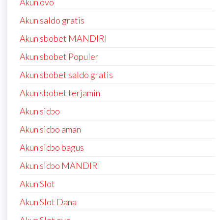
Akun ovo
Akun saldo gratis
Akun sbobet MANDIRI
Akun sbobet Populer
Akun sbobet saldo gratis
Akun sbobet terjamin
Akun sicbo
Akun sicbo aman
Akun sicbo bagus
Akun sicbo MANDIRI
Akun Slot
Akun Slot Dana