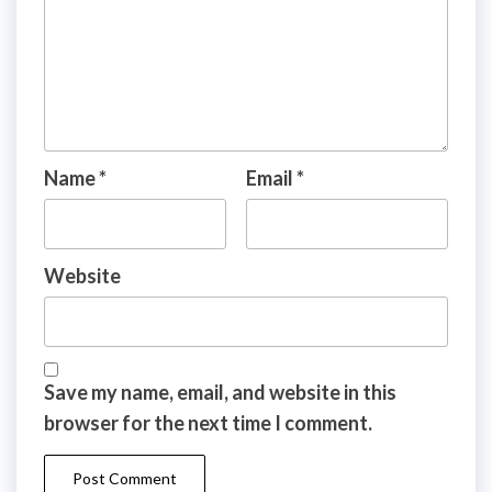
Name
*
Email
*
Website
Save my name, email, and website in this
browser for the next time I comment.