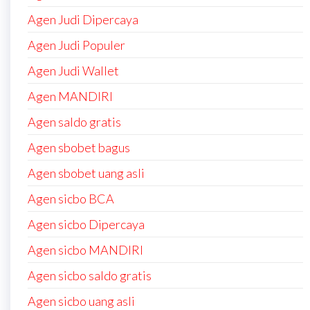
Agen Judi Dipercaya
Agen Judi Populer
Agen Judi Wallet
Agen MANDIRI
Agen saldo gratis
Agen sbobet bagus
Agen sbobet uang asli
Agen sicbo BCA
Agen sicbo Dipercaya
Agen sicbo MANDIRI
Agen sicbo saldo gratis
Agen sicbo uang asli