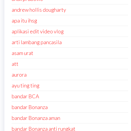
andrew hollis dougharty
apa itu ihsg
aplikasi edit video vlog
arti lambang pancasila
asam urat
att
aurora
ayu ting ting
bandar BCA
bandar Bonanza
bandar Bonanza aman
bandar Bonanza anti rungkat