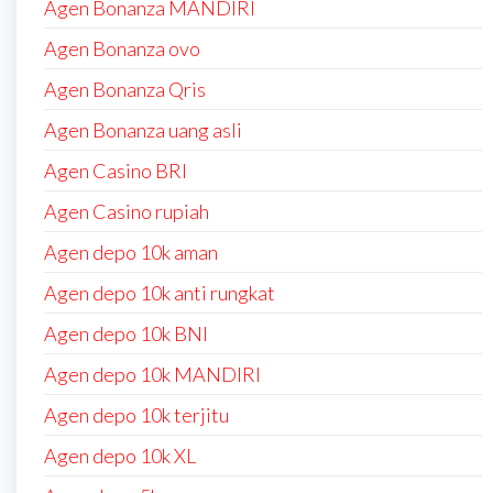
Agen Bonanza MANDIRI
Agen Bonanza ovo
Agen Bonanza Qris
Agen Bonanza uang asli
Agen Casino BRI
Agen Casino rupiah
Agen depo 10k aman
Agen depo 10k anti rungkat
Agen depo 10k BNI
Agen depo 10k MANDIRI
Agen depo 10k terjitu
Agen depo 10k XL