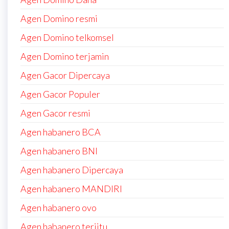
Agen Domino resmi
Agen Domino telkomsel
Agen Domino terjamin
Agen Gacor Dipercaya
Agen Gacor Populer
Agen Gacor resmi
Agen habanero BCA
Agen habanero BNI
Agen habanero Dipercaya
Agen habanero MANDIRI
Agen habanero ovo
Agen habanero terjitu