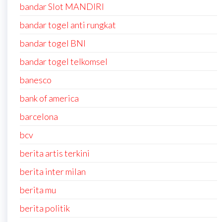
bandar Slot MANDIRI
bandar togel anti rungkat
bandar togel BNI
bandar togel telkomsel
banesco
bank of america
barcelona
bcv
berita artis terkini
berita inter milan
berita mu
berita politik