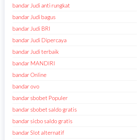
bandar Judi anti rungkat
bandar Judi bagus
bandar Judi BRI
bandar Judi Dipercaya
bandar Judi terbaik
bandar MANDIRI
bandar Online
bandar ovo
bandar sbobet Populer
bandar sbobet saldo gratis
bandar sicbo saldo gratis
bandar Slot alternatif