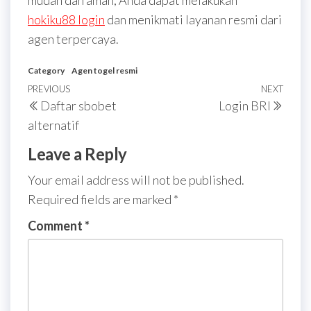
mudah dan aman, Anda dapat melakukan
hokiku88 login
dan menikmati layanan resmi dari
agen terpercaya.
Category
Agen togel resmi
Post
Previous
PREVIOUS
NEXT
Next
Daftar sbobet
Login BRI
navigation
Post
Post
alternatif
Leave a Reply
Your email address will not be published.
Required fields are marked
*
Comment
*