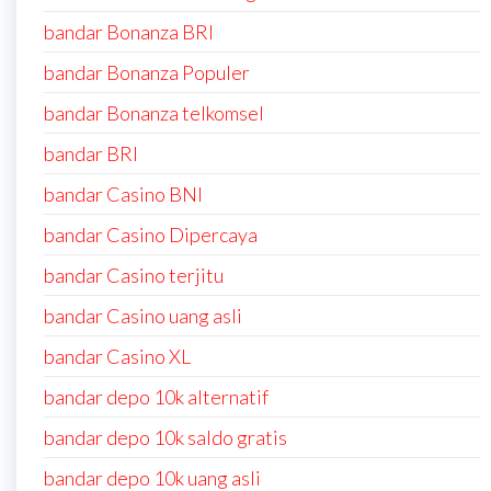
bandar Bonanza BRI
bandar Bonanza Populer
bandar Bonanza telkomsel
bandar BRI
bandar Casino BNI
bandar Casino Dipercaya
bandar Casino terjitu
bandar Casino uang asli
bandar Casino XL
bandar depo 10k alternatif
bandar depo 10k saldo gratis
bandar depo 10k uang asli