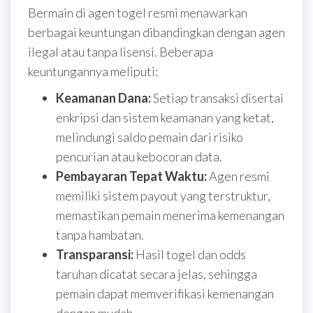
Bermain di agen togel resmi menawarkan
berbagai keuntungan dibandingkan dengan agen
ilegal atau tanpa lisensi. Beberapa
keuntungannya meliputi:
Keamanan Dana:
Setiap transaksi disertai
enkripsi dan sistem keamanan yang ketat,
melindungi saldo pemain dari risiko
pencurian atau kebocoran data.
Pembayaran Tepat Waktu:
Agen resmi
memiliki sistem payout yang terstruktur,
memastikan pemain menerima kemenangan
tanpa hambatan.
Transparansi:
Hasil togel dan odds
taruhan dicatat secara jelas, sehingga
pemain dapat memverifikasi kemenangan