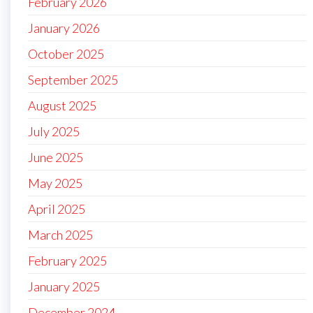
February 2026
January 2026
October 2025
September 2025
August 2025
July 2025
June 2025
May 2025
April 2025
March 2025
February 2025
January 2025
December 2024