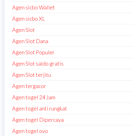
Agen sicbo Wallet
Agen sicbo XL
Agen Slot
Agen Slot Dana
Agen Slot Populer
Agen Slot saldo gratis
Agen Slot terjitu
Agen tergacor
Agen togel 24 Jam
Agen togel anti rungkat
Agen togel Dipercaya
Agen togel ovo