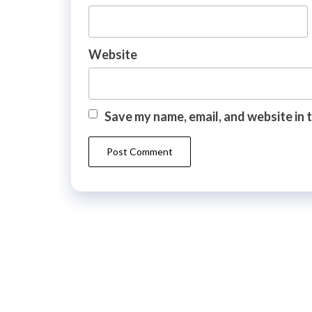
Website
Save my name, email, and website in 