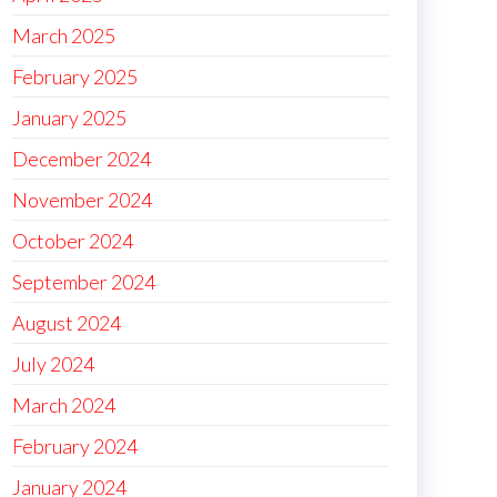
March 2025
February 2025
January 2025
December 2024
November 2024
October 2024
September 2024
August 2024
July 2024
March 2024
February 2024
January 2024