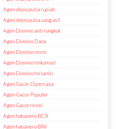
Agen depo pulsa rupiah
Agen depo pulsa uang asli
Agen Domino anti rungkat
Agen Domino Dana
Agen Domino resmi
Agen Domino telkomsel
Agen Domino terjamin
Agen Gacor Dipercaya
Agen Gacor Populer
Agen Gacor resmi
Agen habanero BCA
Agen habanero BNI