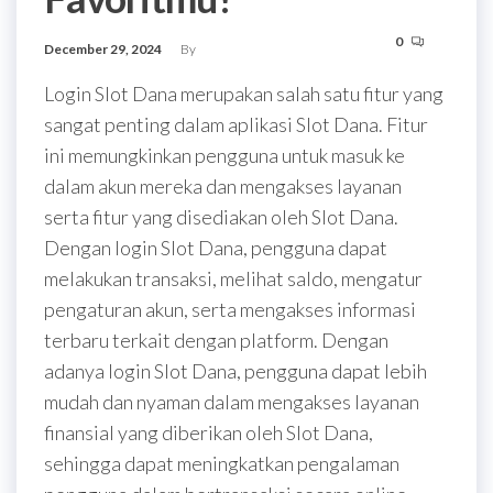
0
December 29, 2024
By
Login Slot Dana merupakan salah satu fitur yang
sangat penting dalam aplikasi Slot Dana. Fitur
ini memungkinkan pengguna untuk masuk ke
dalam akun mereka dan mengakses layanan
serta fitur yang disediakan oleh Slot Dana.
Dengan login Slot Dana, pengguna dapat
melakukan transaksi, melihat saldo, mengatur
pengaturan akun, serta mengakses informasi
terbaru terkait dengan platform. Dengan
adanya login Slot Dana, pengguna dapat lebih
mudah dan nyaman dalam mengakses layanan
finansial yang diberikan oleh Slot Dana,
sehingga dapat meningkatkan pengalaman