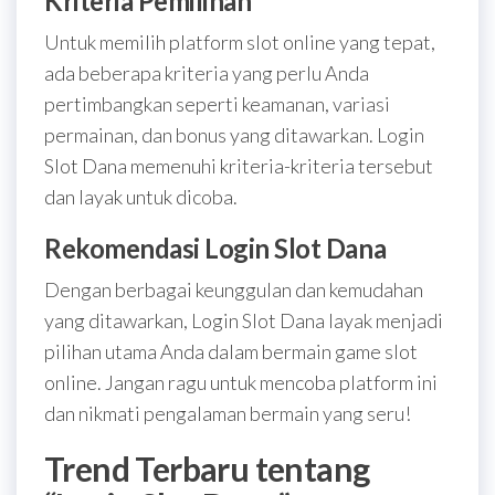
Kriteria Pemilihan
Untuk memilih platform slot online yang tepat,
ada beberapa kriteria yang perlu Anda
pertimbangkan seperti keamanan, variasi
permainan, dan bonus yang ditawarkan. Login
Slot Dana memenuhi kriteria-kriteria tersebut
dan layak untuk dicoba.
Rekomendasi Login Slot Dana
Dengan berbagai keunggulan dan kemudahan
yang ditawarkan, Login Slot Dana layak menjadi
pilihan utama Anda dalam bermain game slot
online. Jangan ragu untuk mencoba platform ini
dan nikmati pengalaman bermain yang seru!
Trend Terbaru tentang