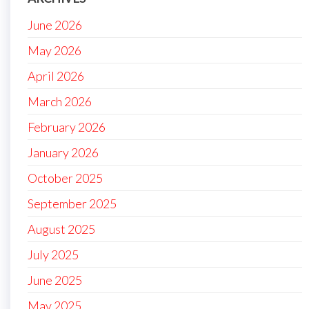
June 2026
May 2026
April 2026
March 2026
February 2026
January 2026
October 2025
September 2025
August 2025
July 2025
June 2025
May 2025