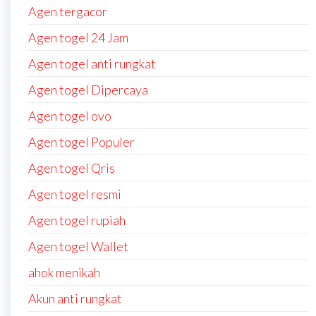
Agen tergacor
Agen togel 24 Jam
Agen togel anti rungkat
Agen togel Dipercaya
Agen togel ovo
Agen togel Populer
Agen togel Qris
Agen togel resmi
Agen togel rupiah
Agen togel Wallet
ahok menikah
Akun anti rungkat