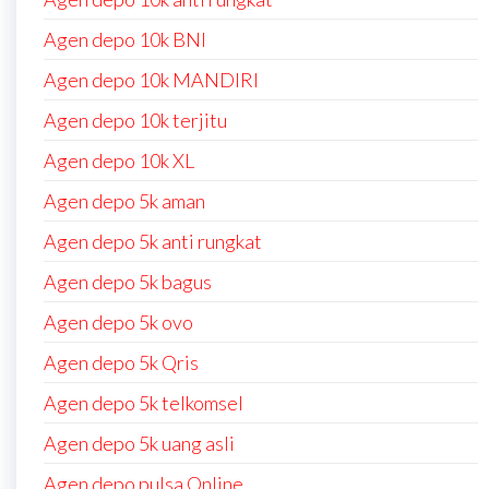
Agen depo 10k BNI
Agen depo 10k MANDIRI
Agen depo 10k terjitu
Agen depo 10k XL
Agen depo 5k aman
Agen depo 5k anti rungkat
Agen depo 5k bagus
Agen depo 5k ovo
Agen depo 5k Qris
Agen depo 5k telkomsel
Agen depo 5k uang asli
Agen depo pulsa Online