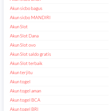
Akun sicbo bagus
Akun sicbo MANDIRI
Akun Slot
Akun Slot Dana
Akun Slot ovo
Akun Slot saldo gratis
Akun Slot terbaik
Akun terjitu
Akun togel
Akun togel aman
Akun togel BCA
Akun togel BRI