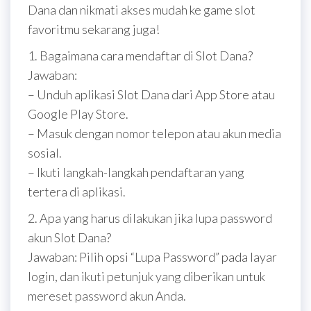
Dana dan nikmati akses mudah ke game slot
favoritmu sekarang juga!
1. Bagaimana cara mendaftar di Slot Dana?
Jawaban:
– Unduh aplikasi Slot Dana dari App Store atau
Google Play Store.
– Masuk dengan nomor telepon atau akun media
sosial.
– Ikuti langkah-langkah pendaftaran yang
tertera di aplikasi.
2. Apa yang harus dilakukan jika lupa password
akun Slot Dana?
Jawaban: Pilih opsi “Lupa Password” pada layar
login, dan ikuti petunjuk yang diberikan untuk
mereset password akun Anda.