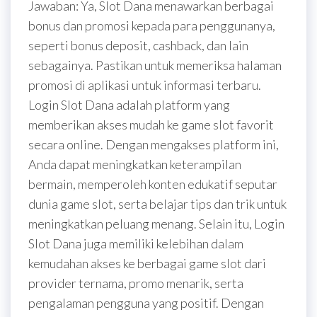
Jawaban: Ya, Slot Dana menawarkan berbagai
bonus dan promosi kepada para penggunanya,
seperti bonus deposit, cashback, dan lain
sebagainya. Pastikan untuk memeriksa halaman
promosi di aplikasi untuk informasi terbaru.
Login Slot Dana adalah platform yang
memberikan akses mudah ke game slot favorit
secara online. Dengan mengakses platform ini,
Anda dapat meningkatkan keterampilan
bermain, memperoleh konten edukatif seputar
dunia game slot, serta belajar tips dan trik untuk
meningkatkan peluang menang. Selain itu, Login
Slot Dana juga memiliki kelebihan dalam
kemudahan akses ke berbagai game slot dari
provider ternama, promo menarik, serta
pengalaman pengguna yang positif. Dengan