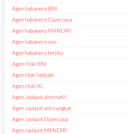
Agen habanero BNI
Agen habanero Dipercaya
Agen habanero MANDIRI
Agen habanero ovo
Agen habanero terjitu
Agen Hoki BNI
Agen Hoki terbaik
Agen Hoki XL
Agen Jackpot alternatif
Agen Jackpot anti rungkat
Agen Jackpot Dipercaya
Agen Jackpot MANDIRI