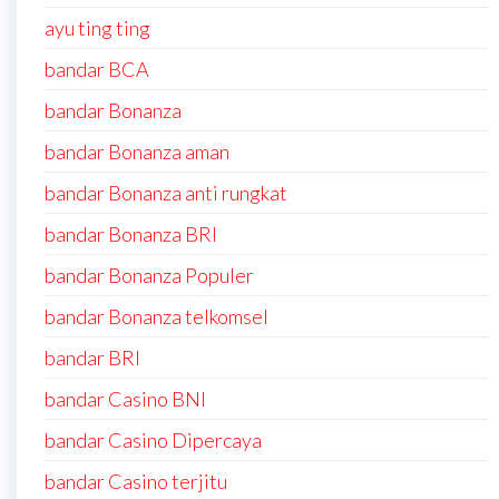
ayu ting ting
bandar BCA
bandar Bonanza
bandar Bonanza aman
bandar Bonanza anti rungkat
bandar Bonanza BRI
bandar Bonanza Populer
bandar Bonanza telkomsel
bandar BRI
bandar Casino BNI
bandar Casino Dipercaya
bandar Casino terjitu