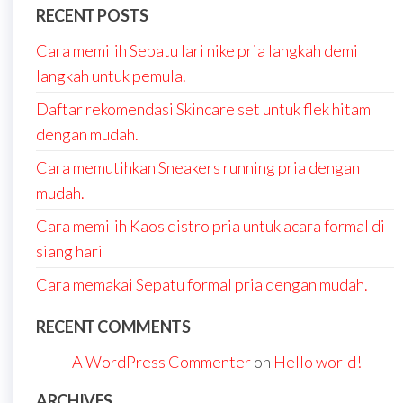
RECENT POSTS
Cara memilih Sepatu lari nike pria langkah demi
langkah untuk pemula.
Daftar rekomendasi Skincare set untuk flek hitam
dengan mudah.
Cara memutihkan Sneakers running pria dengan
mudah.
Cara memilih Kaos distro pria untuk acara formal di
siang hari
Cara memakai Sepatu formal pria dengan mudah.
RECENT COMMENTS
A WordPress Commenter
on
Hello world!
ARCHIVES