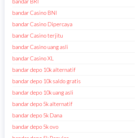
bandar BRI
bandar Casino BNI
bandar Casino Dipercaya
bandar Casino terjitu
bandar Casino uang asli
bandar Casino XL
bandar depo 10k alternatif
bandar depo 10k saldo gratis
bandar depo 10k uang asli
bandar depo 5k alternatif
bandar depo 5k Dana
bandar depo 5k ovo