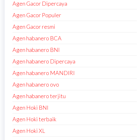
Agen Gacor Dipercaya
Agen Gacor Populer
Agen Gacor resmi
Agen habanero BCA
Agen habanero BNI
Agen habanero Dipercaya
Agen habanero MANDIRI
Agen habanero ovo
Agen habanero terjitu
Agen Hoki BNI
Agen Hoki terbaik
Agen Hoki XL