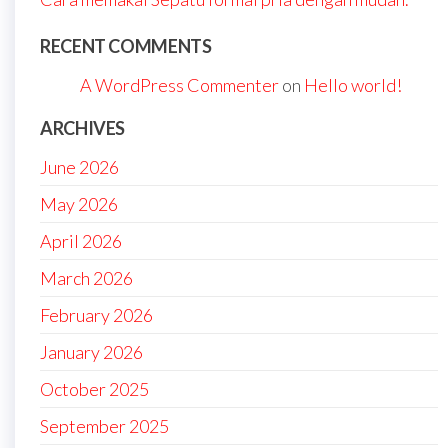
RECENT COMMENTS
A WordPress Commenter
on
Hello world!
ARCHIVES
June 2026
May 2026
April 2026
March 2026
February 2026
January 2026
October 2025
September 2025