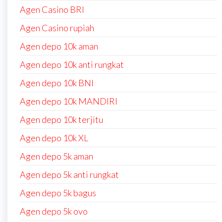
Agen Casino BRI
Agen Casino rupiah
Agen depo 10k aman
Agen depo 10k anti rungkat
Agen depo 10k BNI
Agen depo 10k MANDIRI
Agen depo 10k terjitu
Agen depo 10k XL
Agen depo 5k aman
Agen depo 5k anti rungkat
Agen depo 5k bagus
Agen depo 5k ovo