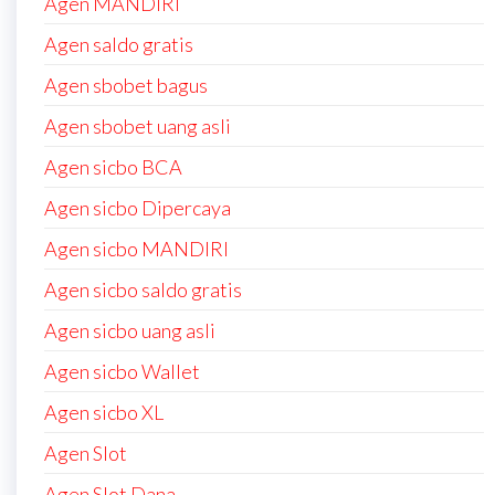
Agen MANDIRI
Agen saldo gratis
Agen sbobet bagus
Agen sbobet uang asli
Agen sicbo BCA
Agen sicbo Dipercaya
Agen sicbo MANDIRI
Agen sicbo saldo gratis
Agen sicbo uang asli
Agen sicbo Wallet
Agen sicbo XL
Agen Slot
Agen Slot Dana