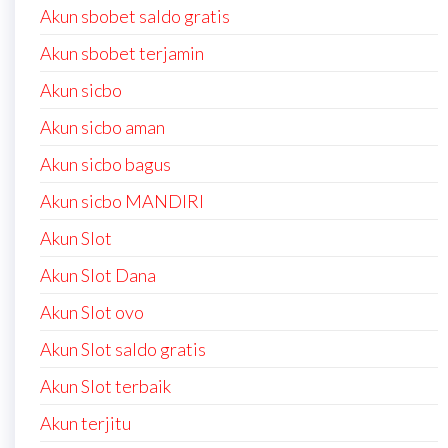
Akun sbobet saldo gratis
Akun sbobet terjamin
Akun sicbo
Akun sicbo aman
Akun sicbo bagus
Akun sicbo MANDIRI
Akun Slot
Akun Slot Dana
Akun Slot ovo
Akun Slot saldo gratis
Akun Slot terbaik
Akun terjitu