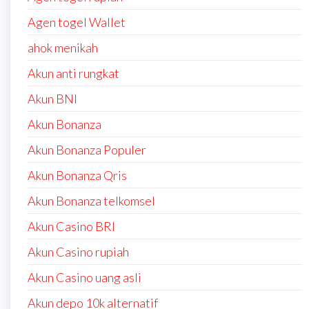
Agen togel Wallet
ahok menikah
Akun anti rungkat
Akun BNI
Akun Bonanza
Akun Bonanza Populer
Akun Bonanza Qris
Akun Bonanza telkomsel
Akun Casino BRI
Akun Casino rupiah
Akun Casino uang asli
Akun depo 10k alternatif