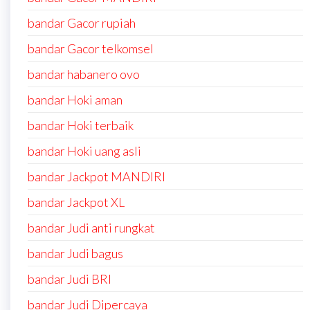
bandar Gacor rupiah
bandar Gacor telkomsel
bandar habanero ovo
bandar Hoki aman
bandar Hoki terbaik
bandar Hoki uang asli
bandar Jackpot MANDIRI
bandar Jackpot XL
bandar Judi anti rungkat
bandar Judi bagus
bandar Judi BRI
bandar Judi Dipercaya