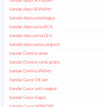
bandar depo 5k Populer
bandar depo 5k Wallet
bandar depo pulsa bagus
bandar depo pulsa BCA
bandar depo pulsa Qris
bandar depo pulsa uang asli
bandar Domino aman
bandar Domino saldo gratis
bandar Domino Wallet
bandar Gacor 24 Jam
bandar Gacor anti rungkat
bandar Gacor bagus
bandar Gacor MANDIRI