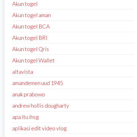
Akun togel
Akun togel aman
Akun togel BCA
Akun togel BRI
Akun togel Qris
Akun togel Wallet
altavista
amandemen uud 1945
anak prabowo
andrew hollis dougharty
apa itu ihsg
aplikasi edit video vlog