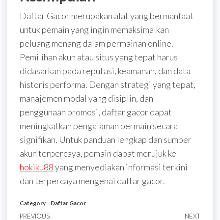
Daftar Gacor merupakan alat yang bermanfaat
untuk pemain yang ingin memaksimalkan
peluang menang dalam permainan online.
Pemilihan akun atau situs yang tepat harus
didasarkan pada reputasi, keamanan, dan data
historis performa. Dengan strategi yang tepat,
manajemen modal yang disiplin, dan
penggunaan promosi, daftar gacor dapat
meningkatkan pengalaman bermain secara
signifikan. Untuk panduan lengkap dan sumber
akun terpercaya, pemain dapat merujuk ke
hokiku88
yang menyediakan informasi terkini
dan terpercaya mengenai daftar gacor.
Category
Daftar Gacor
Post
Previous
PREVIOUS
NEXT
Next