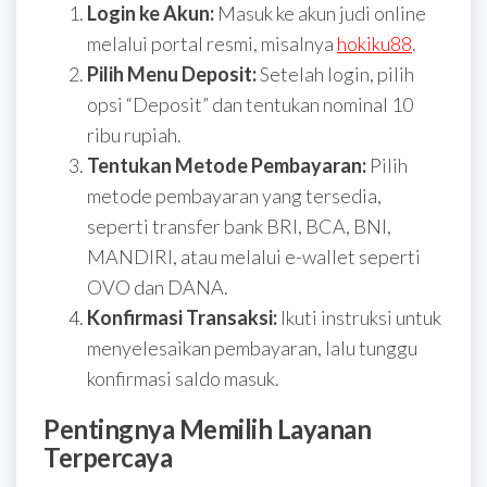
Login ke Akun:
Masuk ke akun judi online
melalui portal resmi, misalnya
hokiku88
.
Pilih Menu Deposit:
Setelah login, pilih
opsi “Deposit” dan tentukan nominal 10
ribu rupiah.
Tentukan Metode Pembayaran:
Pilih
metode pembayaran yang tersedia,
seperti transfer bank BRI, BCA, BNI,
MANDIRI, atau melalui e-wallet seperti
OVO dan DANA.
Konfirmasi Transaksi:
Ikuti instruksi untuk
menyelesaikan pembayaran, lalu tunggu
konfirmasi saldo masuk.
Pentingnya Memilih Layanan
Terpercaya