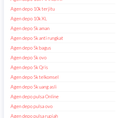
Agen depo 10k terjitu
Agen depo 10k XL
Agen depo 5k aman
Agen depo 5k anti rungkat
Agen depo 5k bagus
Agen depo 5k ovo
Agen depo 5k Qris
Agen depo 5k telkomsel
Agen depo 5k uang asli
Agen depo pulsa Online
Agen depo pulsa ovo
Agen depo pulsa rupiah