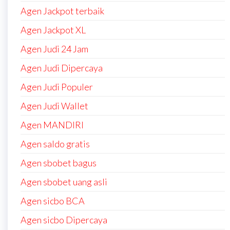
Agen Jackpot terbaik
Agen Jackpot XL
Agen Judi 24 Jam
Agen Judi Dipercaya
Agen Judi Populer
Agen Judi Wallet
Agen MANDIRI
Agen saldo gratis
Agen sbobet bagus
Agen sbobet uang asli
Agen sicbo BCA
Agen sicbo Dipercaya