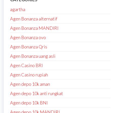
agartha
Agen Bonanza alternatif
Agen Bonanza MANDIRI
Agen Bonanza ovo
Agen Bonanza Qris
Agen Bonanza uang asli
Agen Casino BRI
Agen Casino rupiah
Agen depo 10k aman
Agen depo 10k anti rungkat
Agen depo 10k BNI
Agen depo 10k MANDIRI