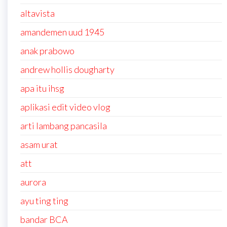
altavista
amandemen uud 1945
anak prabowo
andrew hollis dougharty
apa itu ihsg
aplikasi edit video vlog
arti lambang pancasila
asam urat
att
aurora
ayu ting ting
bandar BCA