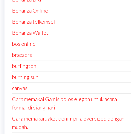
Bonanza Online
Bonanza telkomsel
Bonanza Wallet
bos online
brazzers
burlington
burning sun
canvas
Cara memakai Gamis polos elegan untuk acara
formal di siang hari
Cara memakai Jaket denim pria oversized dengan
mudah.