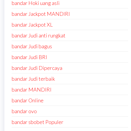
bandar Hoki uang asli
bandar Jackpot MANDIRI
bandar Jackpot XL
bandar Judi anti rungkat
bandar Judi bagus
bandar Judi BRI
bandar Judi Dipercaya
bandar Judi terbaik
bandar MANDIRI
bandar Online
bandar ovo
bandar sbobet Populer