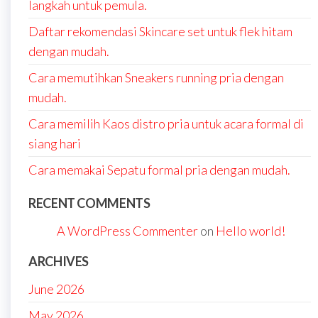
langkah untuk pemula.
Daftar rekomendasi Skincare set untuk flek hitam
dengan mudah.
Cara memutihkan Sneakers running pria dengan
mudah.
Cara memilih Kaos distro pria untuk acara formal di
siang hari
Cara memakai Sepatu formal pria dengan mudah.
RECENT COMMENTS
A WordPress Commenter
on
Hello world!
ARCHIVES
June 2026
May 2026