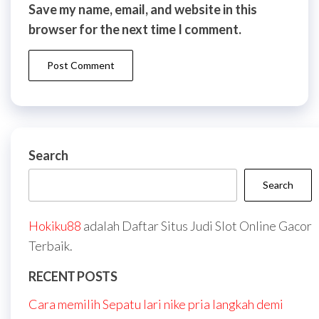
Save my name, email, and website in this
browser for the next time I comment.
Search
Search
Hokiku88
adalah Daftar Situs Judi Slot Online Gacor
Terbaik.
RECENT POSTS
Cara memilih Sepatu lari nike pria langkah demi