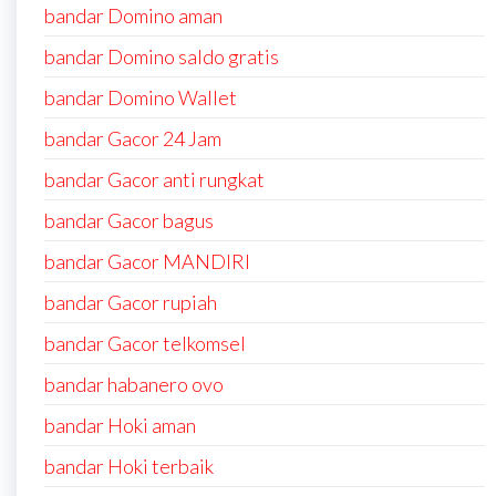
bandar Domino aman
bandar Domino saldo gratis
bandar Domino Wallet
bandar Gacor 24 Jam
bandar Gacor anti rungkat
bandar Gacor bagus
bandar Gacor MANDIRI
bandar Gacor rupiah
bandar Gacor telkomsel
bandar habanero ovo
bandar Hoki aman
bandar Hoki terbaik