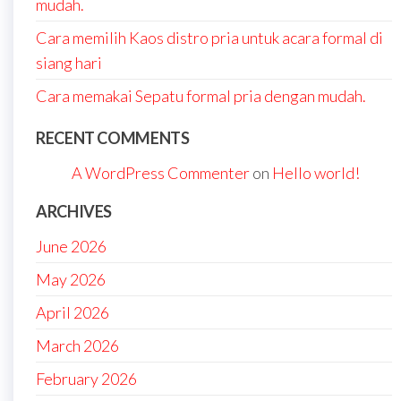
mudah.
Cara memilih Kaos distro pria untuk acara formal di
siang hari
Cara memakai Sepatu formal pria dengan mudah.
RECENT COMMENTS
A WordPress Commenter
on
Hello world!
ARCHIVES
June 2026
May 2026
April 2026
March 2026
February 2026