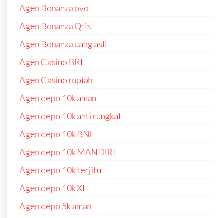
Agen Bonanza ovo
Agen Bonanza Qris
Agen Bonanza uang asli
Agen Casino BRI
Agen Casino rupiah
Agen depo 10k aman
Agen depo 10k anti rungkat
Agen depo 10k BNI
Agen depo 10k MANDIRI
Agen depo 10k terjitu
Agen depo 10k XL
Agen depo 5k aman