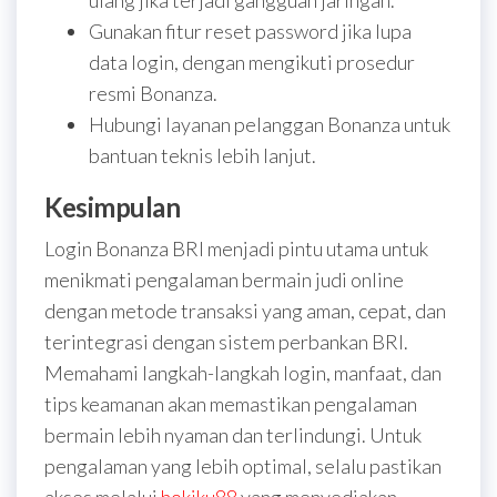
ulang jika terjadi gangguan jaringan.
Gunakan fitur reset password jika lupa
data login, dengan mengikuti prosedur
resmi Bonanza.
Hubungi layanan pelanggan Bonanza untuk
bantuan teknis lebih lanjut.
Kesimpulan
Login Bonanza BRI menjadi pintu utama untuk
menikmati pengalaman bermain judi online
dengan metode transaksi yang aman, cepat, dan
terintegrasi dengan sistem perbankan BRI.
Memahami langkah-langkah login, manfaat, dan
tips keamanan akan memastikan pengalaman
bermain lebih nyaman dan terlindungi. Untuk
pengalaman yang lebih optimal, selalu pastikan