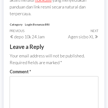
akses melalui
hokiku88
yang menyediakan
panduan dan link resmi secara natural dan
terpercaya.
Category
Login Bonanza BRI
Post
Previous
PREVIOUS
NEXT
Next
depo 10k 24 Jam
Agen sicbo XL
navigation
Post
Post
Leave a Reply
Your email address will not be published.
Required fields are marked
*
Comment
*