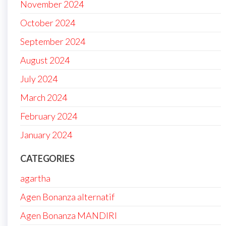
November 2024
October 2024
September 2024
August 2024
July 2024
March 2024
February 2024
January 2024
CATEGORIES
agartha
Agen Bonanza alternatif
Agen Bonanza MANDIRI