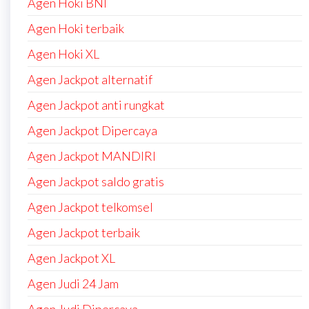
Agen Hoki BNI
Agen Hoki terbaik
Agen Hoki XL
Agen Jackpot alternatif
Agen Jackpot anti rungkat
Agen Jackpot Dipercaya
Agen Jackpot MANDIRI
Agen Jackpot saldo gratis
Agen Jackpot telkomsel
Agen Jackpot terbaik
Agen Jackpot XL
Agen Judi 24 Jam