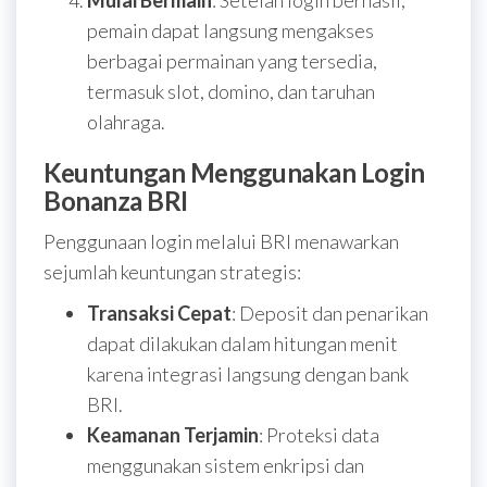
Mulai Bermain
: Setelah login berhasil,
pemain dapat langsung mengakses
berbagai permainan yang tersedia,
termasuk slot, domino, dan taruhan
olahraga.
Keuntungan Menggunakan Login
Bonanza BRI
Penggunaan login melalui BRI menawarkan
sejumlah keuntungan strategis:
Transaksi Cepat
: Deposit dan penarikan
dapat dilakukan dalam hitungan menit
karena integrasi langsung dengan bank
BRI.
Keamanan Terjamin
: Proteksi data
menggunakan sistem enkripsi dan