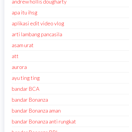
andrew hollis dougharty
apa itu ihsg
aplikasi edit video vlog
arti lambang pancasila
asam urat
att
aurora
ayu ting ting
bandar BCA
bandar Bonanza
bandar Bonanza aman
bandar Bonanza anti rungkat