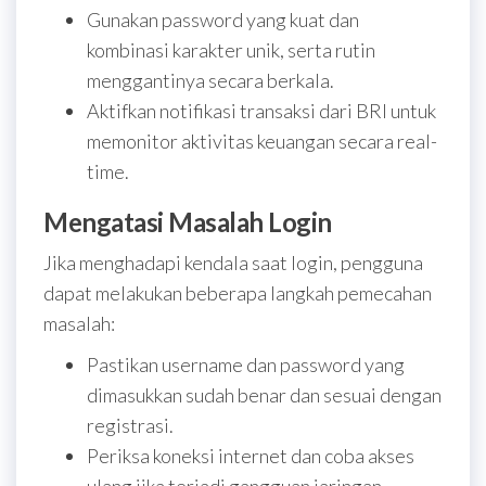
Gunakan password yang kuat dan
kombinasi karakter unik, serta rutin
menggantinya secara berkala.
Aktifkan notifikasi transaksi dari BRI untuk
memonitor aktivitas keuangan secara real-
time.
Mengatasi Masalah Login
Jika menghadapi kendala saat login, pengguna
dapat melakukan beberapa langkah pemecahan
masalah:
Pastikan username dan password yang
dimasukkan sudah benar dan sesuai dengan
registrasi.
Periksa koneksi internet dan coba akses