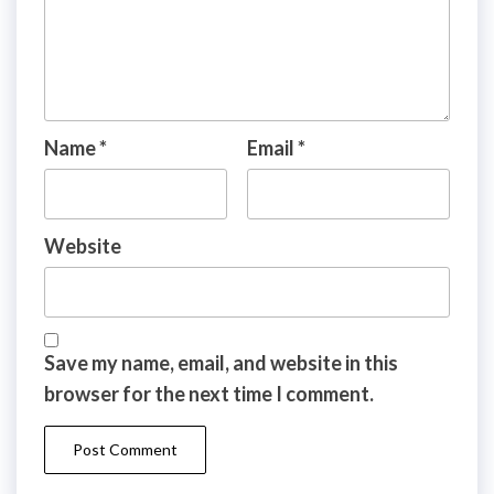
Name
*
Email
*
Website
Save my name, email, and website in this
browser for the next time I comment.