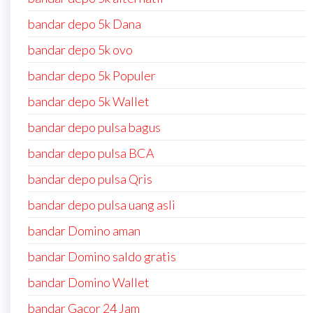
bandar depo 5k Dana
bandar depo 5k ovo
bandar depo 5k Populer
bandar depo 5k Wallet
bandar depo pulsa bagus
bandar depo pulsa BCA
bandar depo pulsa Qris
bandar depo pulsa uang asli
bandar Domino aman
bandar Domino saldo gratis
bandar Domino Wallet
bandar Gacor 24 Jam