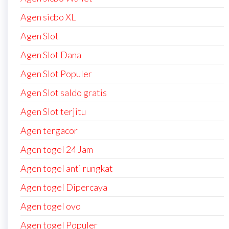
Agen sicbo XL
Agen Slot
Agen Slot Dana
Agen Slot Populer
Agen Slot saldo gratis
Agen Slot terjitu
Agen tergacor
Agen togel 24 Jam
Agen togel anti rungkat
Agen togel Dipercaya
Agen togel ovo
Agen togel Populer