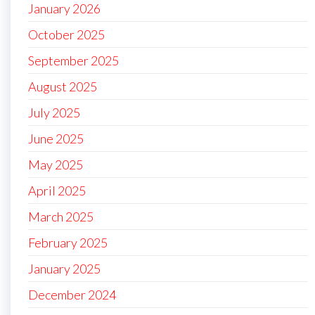
January 2026
October 2025
September 2025
August 2025
July 2025
June 2025
May 2025
April 2025
March 2025
February 2025
January 2025
December 2024