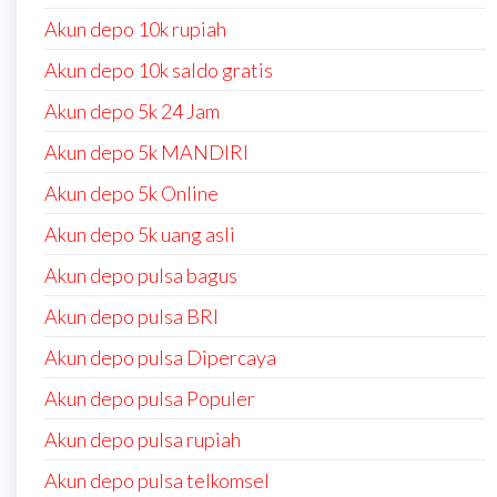
Akun depo 10k rupiah
Akun depo 10k saldo gratis
Akun depo 5k 24 Jam
Akun depo 5k MANDIRI
Akun depo 5k Online
Akun depo 5k uang asli
Akun depo pulsa bagus
Akun depo pulsa BRI
Akun depo pulsa Dipercaya
Akun depo pulsa Populer
Akun depo pulsa rupiah
Akun depo pulsa telkomsel