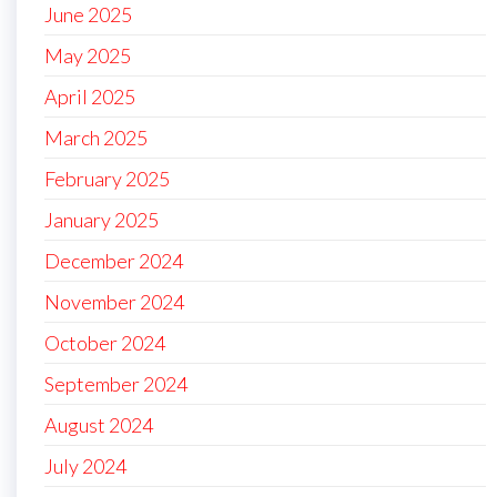
June 2025
May 2025
April 2025
March 2025
February 2025
January 2025
December 2024
November 2024
October 2024
September 2024
August 2024
July 2024