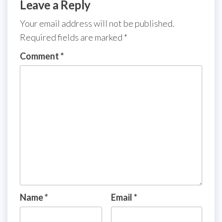
Leave a Reply
Your email address will not be published.
Required fields are marked
*
Comment
*
Name
*
Email
*