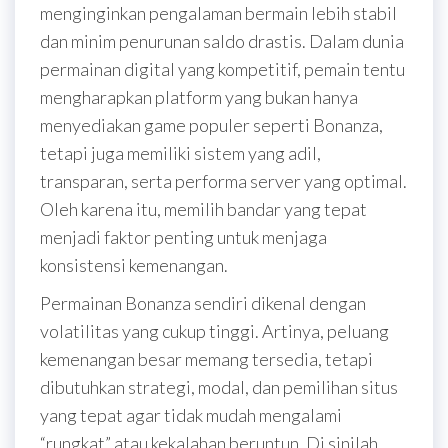
menginginkan pengalaman bermain lebih stabil
dan minim penurunan saldo drastis. Dalam dunia
permainan digital yang kompetitif, pemain tentu
mengharapkan platform yang bukan hanya
menyediakan game populer seperti Bonanza,
tetapi juga memiliki sistem yang adil,
transparan, serta performa server yang optimal.
Oleh karena itu, memilih bandar yang tepat
menjadi faktor penting untuk menjaga
konsistensi kemenangan.
Permainan Bonanza sendiri dikenal dengan
volatilitas yang cukup tinggi. Artinya, peluang
kemenangan besar memang tersedia, tetapi
dibutuhkan strategi, modal, dan pemilihan situs
yang tepat agar tidak mudah mengalami
“rungkat” atau kekalahan beruntun. Di sinilah