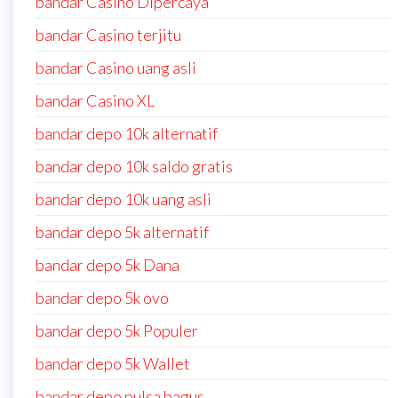
bandar Casino Dipercaya
bandar Casino terjitu
bandar Casino uang asli
bandar Casino XL
bandar depo 10k alternatif
bandar depo 10k saldo gratis
bandar depo 10k uang asli
bandar depo 5k alternatif
bandar depo 5k Dana
bandar depo 5k ovo
bandar depo 5k Populer
bandar depo 5k Wallet
bandar depo pulsa bagus