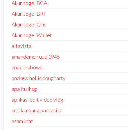
Akun togel BCA
Akun togel BRI
Akun togel Qris
Akun togel Wallet
altavista
amandemen uud 1945
anak prabowo
andrew hollis dougharty
apa itu ihsg
aplikasi edit video vlog
arti lambang pancasila
asam urat