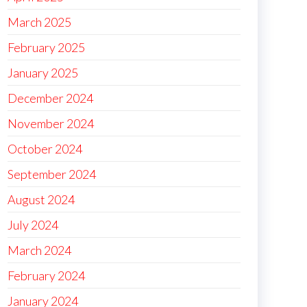
March 2025
February 2025
January 2025
December 2024
November 2024
October 2024
September 2024
August 2024
July 2024
March 2024
February 2024
January 2024