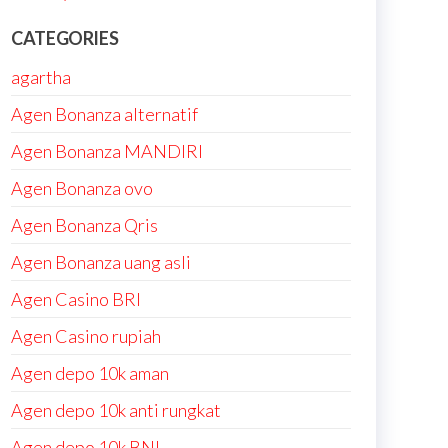
CATEGORIES
agartha
Agen Bonanza alternatif
Agen Bonanza MANDIRI
Agen Bonanza ovo
Agen Bonanza Qris
Agen Bonanza uang asli
Agen Casino BRI
Agen Casino rupiah
Agen depo 10k aman
Agen depo 10k anti rungkat
Agen depo 10k BNI