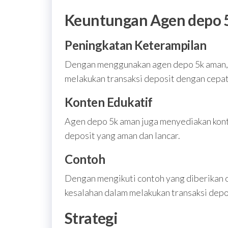
Keuntungan Agen depo 
Peningkatan Keterampilan
Dengan menggunakan agen depo 5k aman, 
melakukan transaksi deposit dengan cepa
Konten Edukatif
Agen depo 5k aman juga menyediakan kont
deposit yang aman dan lancar.
Contoh
Dengan mengikuti contoh yang diberikan 
kesalahan dalam melakukan transaksi depo
Strategi