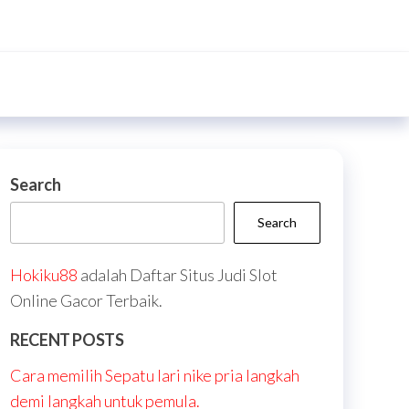
Search
Search
Hokiku88
adalah Daftar Situs Judi Slot
Online Gacor Terbaik.
RECENT POSTS
Cara memilih Sepatu lari nike pria langkah
demi langkah untuk pemula.