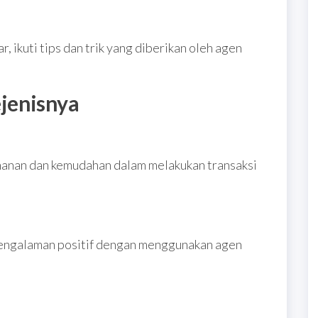
, ikuti tips dan trik yang diberikan oleh agen
jenisnya
anan dan kemudahan dalam melakukan transaksi
engalaman positif dengan menggunakan agen