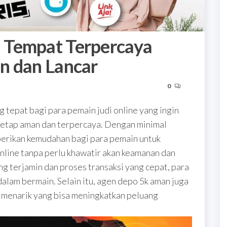
 Tempat Terpercaya
n dan Lancar
0
 tepat bagi para pemain judi online yang ingin
etap aman dan terpercaya. Dengan minimal
mberikan kemudahan bagi para pemain untuk
online tanpa perlu khawatir akan keamanan dan
 terjamin dan proses transaksi yang cepat, para
lam bermain. Selain itu, agen depo 5k aman juga
menarik yang bisa meningkatkan peluang