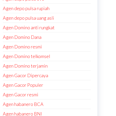
Agen depo pulsa rupiah
Agen depo pulsa uang asli
Agen Domino anti rungkat
Agen Domino Dana
Agen Domino resmi
Agen Domino telkomsel
Agen Domino terjamin
Agen Gacor Dipercaya
Agen Gacor Populer
Agen Gacor resmi
Agen habanero BCA
Agen habanero BNI