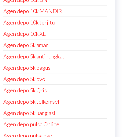
Agen depo 10k MANDIRI
Agen depo 10k terjitu
Agen depo 10k XL
Agen depo 5k aman
Agen depo 5k anti rungkat
Agen depo 5k bagus
Agen depo 5k ovo
Agen depo 5k Qris
Agen depo 5k telkomsel
Agen depo 5k uang asli
Agen depo pulsa Online
Agen depo pulsa ovo