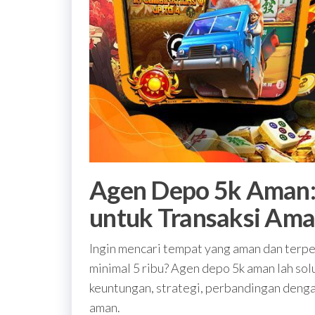
Agen Depo 5k Aman:
untuk Transaksi Ama
Ingin mencari tempat yang aman dan terpe
minimal 5 ribu? Agen depo 5k aman lah sol
keuntungan, strategi, perbandingan denga
aman.