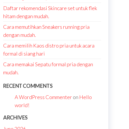
Daftar rekomendasi Skincare set untuk flek
hitam dengan mudah.
Cara memutihkan Sneakers running pria
dengan mudah.
Cara memilih Kaos distro pria untuk acara
formal di siang hari
Cara memakai Sepatu formal pria dengan
mudah.
RECENT COMMENTS
A WordPress Commenter
on
Hello
world!
ARCHIVES
June 2026