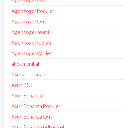
Agen togel ovo
Agen togel Populer
Agen togel Qris
Agen togel resmi
Agen togel rupiah
Agen togel Wallet
ahok menikah
Akun anti rungkat
Akun BNI
Akun Bonanza
Akun Bonanza Populer
Akun Bonanza Qris
Akun Bonanza telkomsel