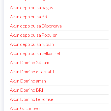
Akun depo pulsa bagus
Akun depo pulsa BRI
Akun depo pulsa Dipercaya
Akun depo pulsa Populer
Akun depo pulsa rupiah
Akun depo pulsa telkomsel
Akun Domino 24 Jam
Akun Domino alternatif
Akun Domino aman
Akun Domino BRI
Akun Domino telkomsel
Akun Gacor ovo