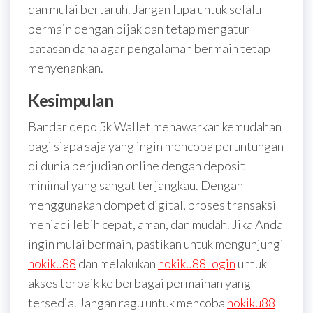
dan mulai bertaruh. Jangan lupa untuk selalu
bermain dengan bijak dan tetap mengatur
batasan dana agar pengalaman bermain tetap
menyenankan.
Kesimpulan
Bandar depo 5k Wallet menawarkan kemudahan
bagi siapa saja yang ingin mencoba peruntungan
di dunia perjudian online dengan deposit
minimal yang sangat terjangkau. Dengan
menggunakan dompet digital, proses transaksi
menjadi lebih cepat, aman, dan mudah. Jika Anda
ingin mulai bermain, pastikan untuk mengunjungi
hokiku88
dan melakukan
hokiku88 login
untuk
akses terbaik ke berbagai permainan yang
tersedia. Jangan ragu untuk mencoba
hokiku88