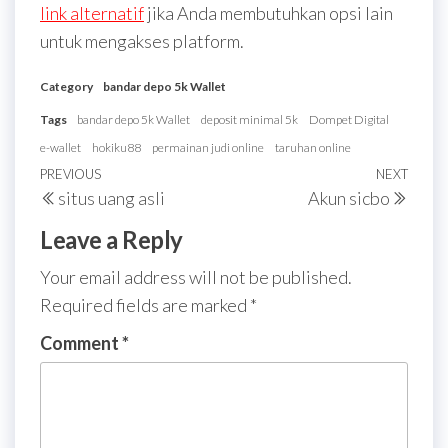
link alternatif
jika Anda membutuhkan opsi lain
untuk mengakses platform.
Category
bandar depo 5k Wallet
Tags
bandar depo 5k Wallet
deposit minimal 5k
Dompet Digital
e-wallet
hokiku88
permainan judi online
taruhan online
Post
Previous
PREVIOUS
NEXT
Next
situs uang asli
Akun sicbo
navigation
Post
Post
Leave a Reply
Your email address will not be published.
Required fields are marked
*
Comment
*