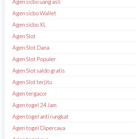
Agen sicbo uang asli
Agen sicbo Wallet
Agen sicbo XL
Agen Slot
Agen Slot Dana
Agen Slot Populer
Agen Slot saldo gratis
Agen Slot terjitu
Agen tergacor
Agen togel 24 Jam
Agen togel anti rungkat
Agen togel Dipercaya