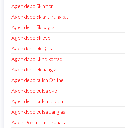
Agen depo 5k aman
Agen depo 5k anti rungkat
Agen depo 5k bagus
Agen depo 5k ovo
Agen depo 5k Qris
Agen depo 5k telkomsel
Agen depo 5k uang asli
Agen depo pulsa Online
Agen depo pulsa ovo
Agen depo pulsa rupiah
Agen depo pulsa uang asli
Agen Domino anti rungkat