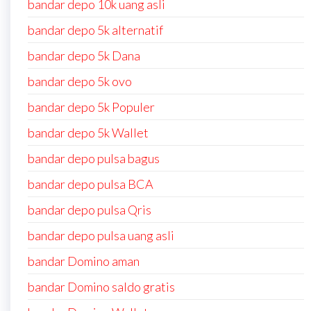
bandar depo 10k uang asli
bandar depo 5k alternatif
bandar depo 5k Dana
bandar depo 5k ovo
bandar depo 5k Populer
bandar depo 5k Wallet
bandar depo pulsa bagus
bandar depo pulsa BCA
bandar depo pulsa Qris
bandar depo pulsa uang asli
bandar Domino aman
bandar Domino saldo gratis