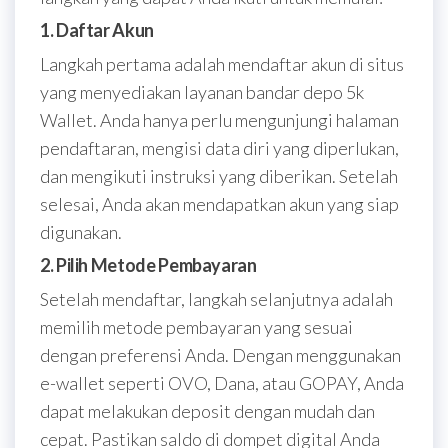
1. Daftar Akun
Langkah pertama adalah mendaftar akun di situs
yang menyediakan layanan bandar depo 5k
Wallet. Anda hanya perlu mengunjungi halaman
pendaftaran, mengisi data diri yang diperlukan,
dan mengikuti instruksi yang diberikan. Setelah
selesai, Anda akan mendapatkan akun yang siap
digunakan.
2. Pilih Metode Pembayaran
Setelah mendaftar, langkah selanjutnya adalah
memilih metode pembayaran yang sesuai
dengan preferensi Anda. Dengan menggunakan
e-wallet seperti OVO, Dana, atau GOPAY, Anda
dapat melakukan deposit dengan mudah dan
cepat. Pastikan saldo di dompet digital Anda