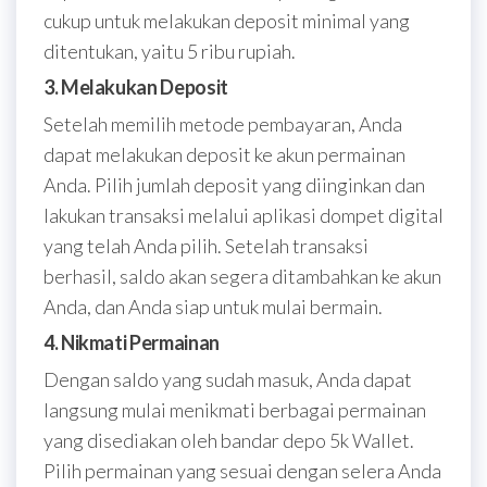
cukup untuk melakukan deposit minimal yang
ditentukan, yaitu 5 ribu rupiah.
3. Melakukan Deposit
Setelah memilih metode pembayaran, Anda
dapat melakukan deposit ke akun permainan
Anda. Pilih jumlah deposit yang diinginkan dan
lakukan transaksi melalui aplikasi dompet digital
yang telah Anda pilih. Setelah transaksi
berhasil, saldo akan segera ditambahkan ke akun
Anda, dan Anda siap untuk mulai bermain.
4. Nikmati Permainan
Dengan saldo yang sudah masuk, Anda dapat
langsung mulai menikmati berbagai permainan
yang disediakan oleh bandar depo 5k Wallet.
Pilih permainan yang sesuai dengan selera Anda