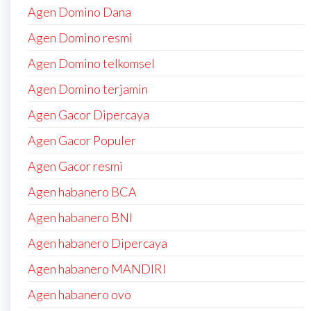
Agen Domino Dana
Agen Domino resmi
Agen Domino telkomsel
Agen Domino terjamin
Agen Gacor Dipercaya
Agen Gacor Populer
Agen Gacor resmi
Agen habanero BCA
Agen habanero BNI
Agen habanero Dipercaya
Agen habanero MANDIRI
Agen habanero ovo