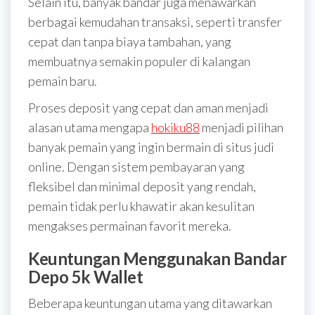
Selain itu, banyak bandar juga menawarkan
berbagai kemudahan transaksi, seperti transfer
cepat dan tanpa biaya tambahan, yang
membuatnya semakin populer di kalangan
pemain baru.
Proses deposit yang cepat dan aman menjadi
alasan utama mengapa
hokiku88
menjadi pilihan
banyak pemain yang ingin bermain di situs judi
online. Dengan sistem pembayaran yang
fleksibel dan minimal deposit yang rendah,
pemain tidak perlu khawatir akan kesulitan
mengakses permainan favorit mereka.
Keuntungan Menggunakan Bandar
Depo 5k Wallet
Beberapa keuntungan utama yang ditawarkan