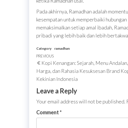
ketika Ramadhan usai.
Pada akhirnya, Ramadhan adalah momentum 
kesempatan untuk memperbaiki hubungan 
memaksimalkan setiap amal ibadah, Ramad
pribadi yang lebih baik dan lebih bertakwa
Category
ramadhan
Post
Previous
PREVIOUS
Kopi Kenangan: Sejarah, Menu Andalan
navigation
Post
Harga, dan Rahasia Kesuksesan Brand Ko
Kekinian Indonesia
Leave a Reply
Your email address will not be published.
Comment
*