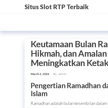
Skip
Situs Slot RTP Terbaik
to
the
content
Keutamaan Bulan R
Hikmah, dan Amalan
Meningkatkan Ketak
March 2, 2026
By
admin
Pengertian Ramadhan d
Islam
Ramadhan adalah bulan kesembilan dalam 