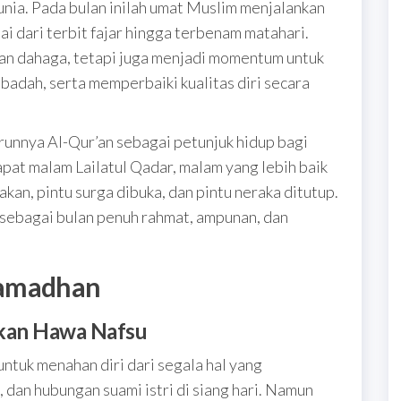
dunia. Pada bulan inilah umat Muslim menjalankan
ai dari terbit fajar hingga terbenam matahari.
n dahaga, tetapi juga menjadi momentum untuk
adah, serta memperbaiki kualitas diri secara
unnya Al-Qur’an sebagai petunjuk hidup bagi
rdapat malam Lailatul Qadar, malam yang lebih baik
akan, pintu surga dibuka, dan pintu neraka ditutup.
 sebagai bulan penuh rahmat, ampunan, dan
Ramadhan
kan Hawa Nafsu
tuk menahan diri dari segala hal yang
dan hubungan suami istri di siang hari. Namun