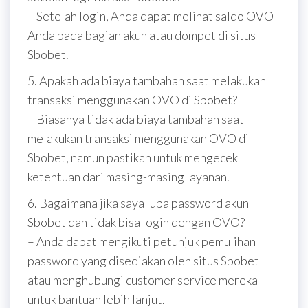
– Setelah login, Anda dapat melihat saldo OVO
Anda pada bagian akun atau dompet di situs
Sbobet.
5. Apakah ada biaya tambahan saat melakukan
transaksi menggunakan OVO di Sbobet?
– Biasanya tidak ada biaya tambahan saat
melakukan transaksi menggunakan OVO di
Sbobet, namun pastikan untuk mengecek
ketentuan dari masing-masing layanan.
6. Bagaimana jika saya lupa password akun
Sbobet dan tidak bisa login dengan OVO?
– Anda dapat mengikuti petunjuk pemulihan
password yang disediakan oleh situs Sbobet
atau menghubungi customer service mereka
untuk bantuan lebih lanjut.