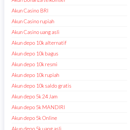
Akun Casino BRI
Akun Casino rupiah
Akun Casino uang asli
Akun depo 10k alternatif
Akun depo 10k bagus
Akun depo 10k resmi
Akun depo 10k rupiah
Akun depo 10k saldo gratis
Akun depo 5k 24 Jam
Akun depo 5k MANDIRI
Akun depo 5k Online
Akun depo 5k uang asli