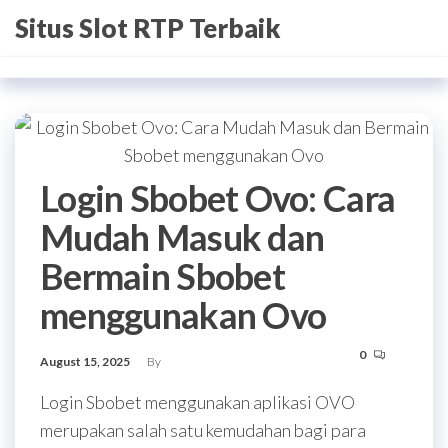
Skip
Situs Slot RTP Terbaik
to
the
content
Login Sbobet Ovo: Cara
Mudah Masuk dan
Bermain Sbobet
menggunakan Ovo
0
August 15, 2025
By
Login Sbobet menggunakan aplikasi OVO
merupakan salah satu kemudahan bagi para