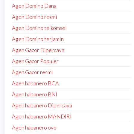
Agen Domino Dana
Agen Domino resmi
Agen Domino telkomsel
Agen Domino terjamin
Agen Gacor Dipercaya
Agen Gacor Populer
Agen Gacor resmi
Agen habanero BCA
Agen habanero BNI
Agen habanero Dipercaya
Agen habanero MANDIRI
Agen habanero ovo