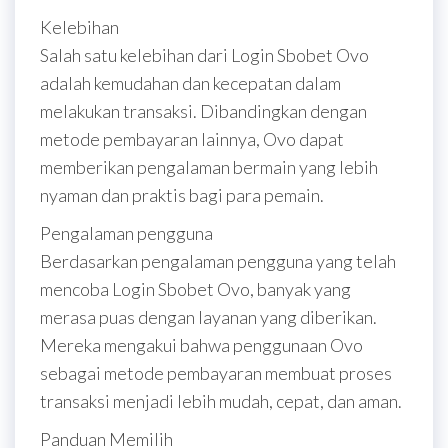
Kelebihan
Salah satu kelebihan dari Login Sbobet Ovo
adalah kemudahan dan kecepatan dalam
melakukan transaksi. Dibandingkan dengan
metode pembayaran lainnya, Ovo dapat
memberikan pengalaman bermain yang lebih
nyaman dan praktis bagi para pemain.
Pengalaman pengguna
Berdasarkan pengalaman pengguna yang telah
mencoba Login Sbobet Ovo, banyak yang
merasa puas dengan layanan yang diberikan.
Mereka mengakui bahwa penggunaan Ovo
sebagai metode pembayaran membuat proses
transaksi menjadi lebih mudah, cepat, dan aman.
Panduan Memilih