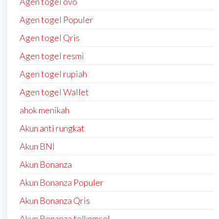
Agen togel ovo
Agen togel Populer
Agen togel Qris
Agen togel resmi
Agen togel rupiah
Agen togel Wallet
ahok menikah
Akun anti rungkat
Akun BNI
Akun Bonanza
Akun Bonanza Populer
Akun Bonanza Qris
Akun Bonanza telkomsel