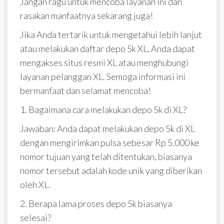
Jangan ragu untuk mencoba layanan ini dan
rasakan manfaatnya sekarang juga!
Jika Anda tertarik untuk mengetahui lebih lanjut
atau melakukan daftar depo 5k XL, Anda dapat
mengakses situs resmi XL atau menghubungi
layanan pelanggan XL. Semoga informasi ini
bermanfaat dan selamat mencoba!
1. Bagaimana cara melakukan depo 5k di XL?
Jawaban: Anda dapat melakukan depo 5k di XL
dengan mengirimkan pulsa sebesar Rp 5.000 ke
nomor tujuan yang telah ditentukan, biasanya
nomor tersebut adalah kode unik yang diberikan
oleh XL.
2. Berapa lama proses depo 5k biasanya
selesai?