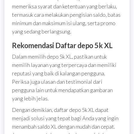
memeriksa syarat dan ketentuan yang berlaku,
termasuk cara melakukan pengisian saldo, batas
minimum dan maksimum isi ulang, serta promo
yang sedang berlangsung.
Rekomendasi Daftar depo 5k XL
Dalam memilih depo 5k XL, pastikan untuk
memilih layanan yang terpercaya dan memiliki
reputasi yang baik di kalangan pengguna.
Periksa juga ulasan dan testimonial dari
pengguna lain untuk mendapatkan gambaran
yang lebih jelas.
Dengan demikian, daftar depo 5k XL dapat
menjadi solusi yang tepat bagi Anda yang ingin
menambah saldo XL dengan mudah dan cepat.