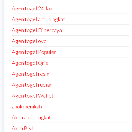
Agen togel 24 Jam
Agen togel anti rungkat
Agen togel Dipercaya
Agen togel ovo
Agen togel Populer
Agen togel Qris
Agen togel resmi
Agen togel rupiah
Agen togel Wallet
ahok menikah
Akun anti rungkat
Akun BNI