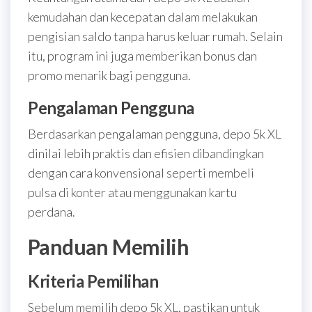
kemudahan dan kecepatan dalam melakukan
pengisian saldo tanpa harus keluar rumah. Selain
itu, program ini juga memberikan bonus dan
promo menarik bagi pengguna.
Pengalaman Pengguna
Berdasarkan pengalaman pengguna, depo 5k XL
dinilai lebih praktis dan efisien dibandingkan
dengan cara konvensional seperti membeli
pulsa di konter atau menggunakan kartu
perdana.
Panduan Memilih
Kriteria Pemilihan
Sebelum memilih depo 5k XL, pastikan untuk