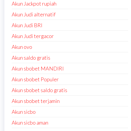
Akun Jackpot rupiah
Akun Judi alternatif
Akun Judi BRI
Akun Judi tergacor
Akun ovo
Akun saldo gratis
Akun sbobet MANDIRI
Akun sbobet Populer
Akun sbobet saldo gratis
Akun sbobet terjamin
Akun sicbo
Akun sicbo aman