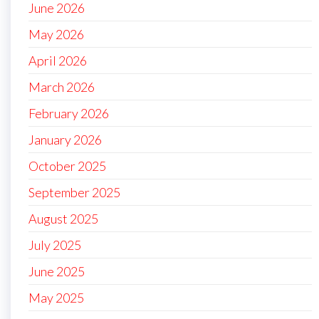
June 2026
May 2026
April 2026
March 2026
February 2026
January 2026
October 2025
September 2025
August 2025
July 2025
June 2025
May 2025