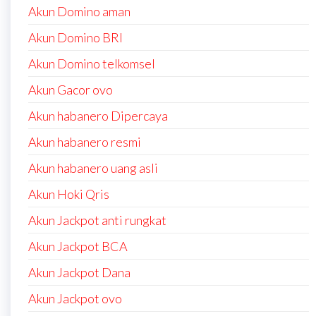
Akun Domino aman
Akun Domino BRI
Akun Domino telkomsel
Akun Gacor ovo
Akun habanero Dipercaya
Akun habanero resmi
Akun habanero uang asli
Akun Hoki Qris
Akun Jackpot anti rungkat
Akun Jackpot BCA
Akun Jackpot Dana
Akun Jackpot ovo