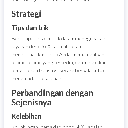
Strategi
Tips dan trik
Beberapa tips dan trik dalam menggunakan
layanan depo 5k XL adalah selalu
memperhatikan saldo Anda, memanfaatkan
promo-promo yang tersedia, dan melakukan
pengecekan transaksi secara berkala untuk
menghindari kesalahan.
Perbandingan dengan
Sejenisnya
Kelebihan
Keuntungan utama dari depo 5k XL adalah