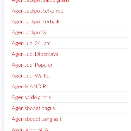
Agen Jackpot telkomsel
Agen Jackpot terbaik
Agen Jackpot XL
Agen Judi 24 Jam
Agen Judi Dipercaya
Agen Judi Populer
Agen Judi Wallet
Agen MANDIRI
Agen saldo gratis
Agen sbobet bagus
Agen sbobet uang asli
Agen sicbo BCA