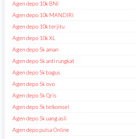
Agen depo 10k BNI
Agen depo 10k MANDIRI
Agen depo 10k terjitu
Agen depo 10k XL
Agen depo 5k aman
Agen depo 5k anti rungkat
Agen depo 5k bagus
Agen depo 5k ovo
Agen depo 5k Qris
Agen depo 5k telkomsel
Agen depo 5k uang asli
Agen depo pulsa Online