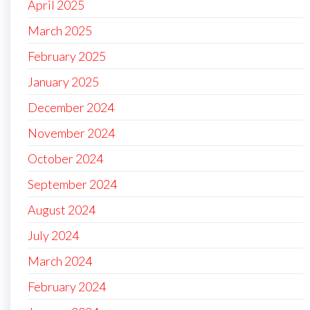
April 2025
March 2025
February 2025
January 2025
December 2024
November 2024
October 2024
September 2024
August 2024
July 2024
March 2024
February 2024