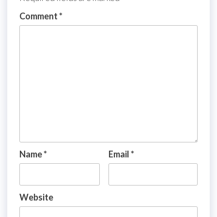
Comment
*
Name
*
Email
*
Website