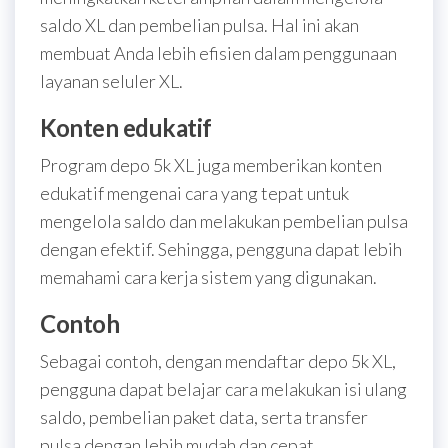
saldo XL dan pembelian pulsa. Hal ini akan
membuat Anda lebih efisien dalam penggunaan
layanan seluler XL.
Konten edukatif
Program depo 5k XL juga memberikan konten
edukatif mengenai cara yang tepat untuk
mengelola saldo dan melakukan pembelian pulsa
dengan efektif. Sehingga, pengguna dapat lebih
memahami cara kerja sistem yang digunakan.
Contoh
Sebagai contoh, dengan mendaftar depo 5k XL,
pengguna dapat belajar cara melakukan isi ulang
saldo, pembelian paket data, serta transfer
pulsa dengan lebih mudah dan cepat.