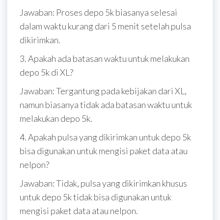
Jawaban: Proses depo 5k biasanya selesai
dalam waktu kurang dari 5 menit setelah pulsa
dikirimkan.
3. Apakah ada batasan waktu untuk melakukan
depo 5k di XL?
Jawaban: Tergantung pada kebijakan dari XL,
namun biasanya tidak ada batasan waktu untuk
melakukan depo 5k.
4. Apakah pulsa yang dikirimkan untuk depo 5k
bisa digunakan untuk mengisi paket data atau
nelpon?
Jawaban: Tidak, pulsa yang dikirimkan khusus
untuk depo 5k tidak bisa digunakan untuk
mengisi paket data atau nelpon.