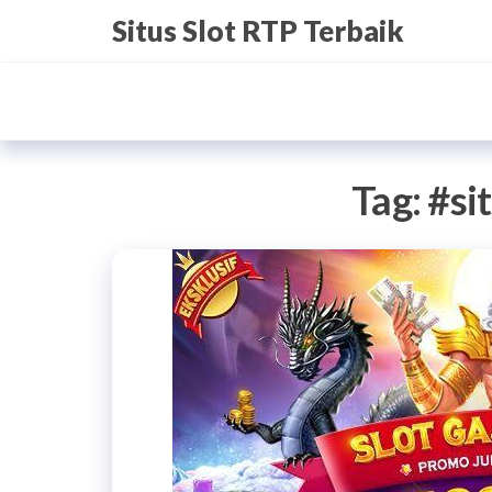
Skip
Situs Slot RTP Terbaik
to
the
content
Tag:
#si