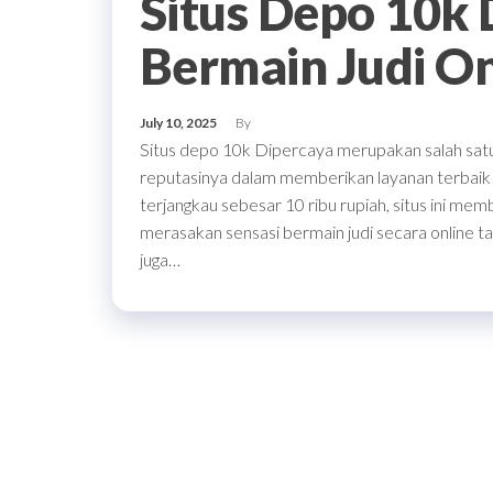
Situs Depo 10k
Bermain Judi On
July 10, 2025
By
Situs depo 10k Dipercaya merupakan salah satu 
reputasinya dalam memberikan layanan terbaik
terjangkau sebesar 10 ribu rupiah, situs ini me
merasakan sensasi bermain judi secara online tan
juga…