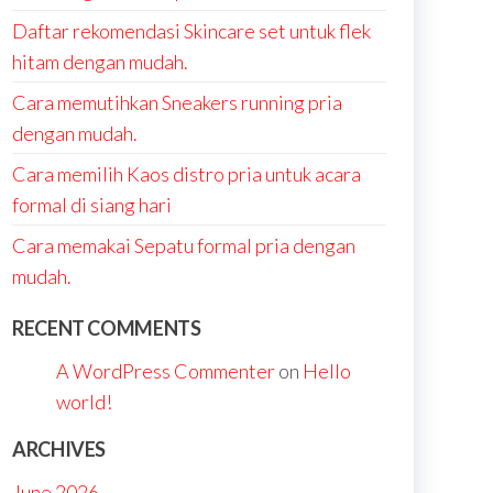
Daftar rekomendasi Skincare set untuk flek
hitam dengan mudah.
Cara memutihkan Sneakers running pria
dengan mudah.
Cara memilih Kaos distro pria untuk acara
formal di siang hari
Cara memakai Sepatu formal pria dengan
mudah.
RECENT COMMENTS
A WordPress Commenter
on
Hello
world!
ARCHIVES
June 2026