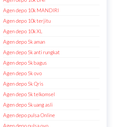
Agen depo 10k MANDIRI
Agen depo 10k terjitu
Agen depo 10k XL
Agen depo 5k aman
Agen depo 5k anti rungkat
Agen depo 5k bagus
Agen depo 5k ovo
Agen depo 5k Qris
Agen depo 5k telkomsel
Agen depo 5k uang asli
Agen depo pulsa Online
Agen depo pulsa ovo