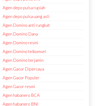
Agen depo pulsa rupiah
Agen depo pulsa uang asli
Agen Domino anti rungkat
Agen Domino Dana
Agen Domino resmi
Agen Domino telkomsel
Agen Domino terjamin
Agen Gacor Dipercaya
Agen Gacor Populer
Agen Gacor resmi
Agen habanero BCA
Agen habanero BNI