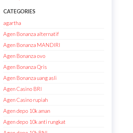
CATEGORIES
agartha
Agen Bonanza alternatif
Agen Bonanza MANDIRI
Agen Bonanza ovo
Agen Bonanza Qris
Agen Bonanza uang asli
Agen Casino BRI
Agen Casino rupiah
Agen depo 10k aman
Agen depo 10k anti rungkat
Agen depo 10k BNI