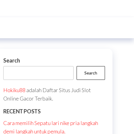
Search
Search
Hokiku88
adalah Daftar Situs Judi Slot
Online Gacor Terbaik.
RECENT POSTS
Cara memilih Sepatu lari nike pria langkah
demi langkah untuk pemula.