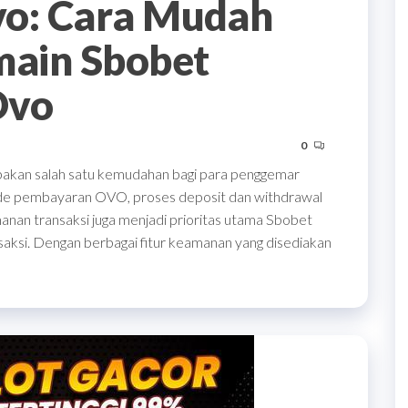
vo: Cara Mudah
main Sbobet
Ovo
0
akan salah satu kemudahan bagi para penggemar
ode pembayaran OVO, proses deposit dan withdrawal
eamanan transaksi juga menjadi prioritas utama Sbobet
si. Dengan berbagai fitur keamanan yang disediakan