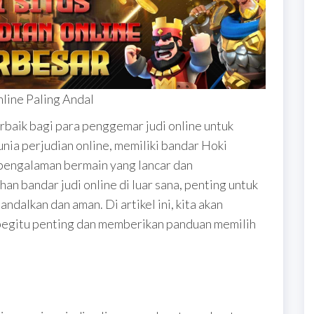
line Paling Andal
baik bagi para penggemar judi online untuk
ia perjudian online, memiliki bandar Hoki
 pengalaman bermain yang lancar dan
n bandar judi online di luar sana, penting untuk
ndalkan dan aman. Di artikel ini, kita akan
egitu penting dan memberikan panduan memilih