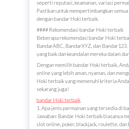
seperti reputasi, keamanan, variasi perma
Pastikan untuk mempertimbangkan semua k
dengan bandar Hoki terbaik.
#### Rekomendasi bandar Hoki terbaik
Beberapa rekomendasi bandar Hoki terba
BandarABC, BandarXYZ, dan Bandar123. Ke
yang baik dan keandalan mereka dalam duni
Dengan memilih bandar Hoki terbaik, And
online yang lebih aman, nyaman, dan meng
Hoki terbaik yang memenuhi kriteria Anda
sekarang juga!
bandar Hoki terbaik
1. Apa jenis permainan yang tersedia di b
Jawaban: Bandar Hoki terbaik biasanya m
slot online, poker, blackjack, roulette, dan