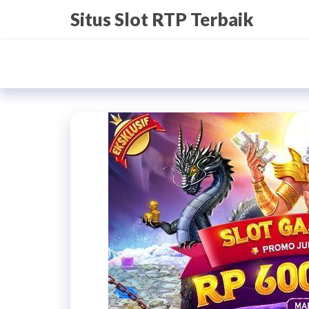
Skip
Situs Slot RTP Terbaik
to
the
content