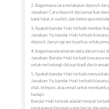
2. Bagaimana cara melakukan deposit dan 
Jawaban: Cara deposit dan penarikan dana 
bank lokal, e-wallet, dan beberapa metod
3. Apakah bandar Hoki terbaik memberika
Jawaban: Ya, bandar Hoki terbaik biasan
deposit, dan program loyalitas untuk pem
4. Bagaimana keamanan data dan privasi di
Jawaban: Bandar Hoki terbaik biasanya me
untuk melindungi data pribadi dan transaks
5. Apakah bandar Hoki terbaik menyediak
Jawaban: Ya, bandar Hoki terbaik biasany
chat, telepon, atau email untuk membant
hadapi.
Bandar Hoki terbaik adalah tempat terbaik
pengalaman bermain yang lancar dan me