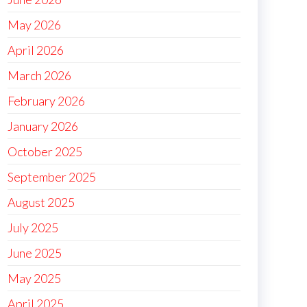
May 2026
April 2026
March 2026
February 2026
January 2026
October 2025
September 2025
August 2025
July 2025
June 2025
May 2025
April 2025