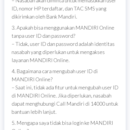
– Nasabah akan diminta untuk memasukkan user
ID, nomor HP terdaftar, dan TAC SMS yang
dikirimkan oleh Bank Mandiri.
3. Apakah bisa menggunakan MANDIRI Online
tanpa user ID dan password?
– Tidak, user ID dan password adalah identitas
nasabah yang diperlukan untuk mengakses
layanan MANDIRI Online.
4. Bagaimana cara mengubah user ID di
MANDIRI Online?
– Saat ini, tidak ada fitur untuk mengubah user ID
di MANDIRI Online. Jika diperlukan, nasabah
dapat menghubungi Call Mandiri di 14000 untuk
bantuan lebih lanjut.
5. Mengapa saya tidak bisa login ke MANDIRI