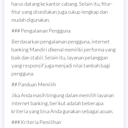
harus datang ke kantor cabang. Selain itu, fitur-
fitur yang disediakan juga cukup lengkap dan
mudah digunakan.
### Pengalaman Pengguna
Berdasarkan pengalaman pengguna, internet
banking Mandiri dikenal memiliki performa yang
baik dan stabil. Selain itu, layanan pelanggan
yang responsif juga menjadi nilai tambah bagi
pengguna.
## Panduan Memilih
Jika Anda masih bingung dalam memilih layanan
internet banking, berikut adalah beberapa
kriteria yang bisa Anda gunakan sebagai acuan.
### Kriteria Pemilihan