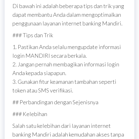
Di bawah ini adalah beberapa tips dan trik yang
dapat membantu Anda dalam mengoptimalkan
penggunaan layanan internet banking Mandiri.
### Tips dan Trik
1. Pastikan Anda selalu mengupdate informasi
login MANDIRI secara berkala.
2. Jangan pernah membagikan informasi login
Anda kepada siapapun.
3. Gunakan fitur keamanan tambahan seperti
token atau SMS verifikasi.
## Perbandingan dengan Sejenisnya
### Kelebihan
Salah satu kelebihan dari layanan internet
banking Mandiri adalah kemudahan akses tanpa