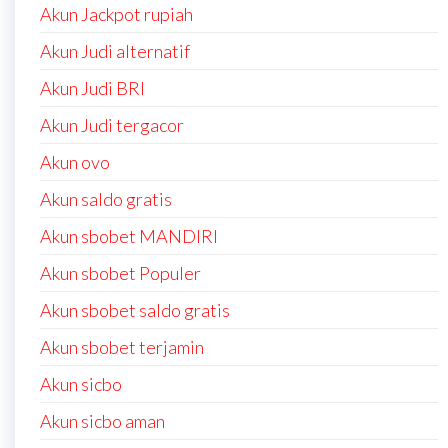
Akun Jackpot rupiah
Akun Judi alternatif
Akun Judi BRI
Akun Judi tergacor
Akun ovo
Akun saldo gratis
Akun sbobet MANDIRI
Akun sbobet Populer
Akun sbobet saldo gratis
Akun sbobet terjamin
Akun sicbo
Akun sicbo aman