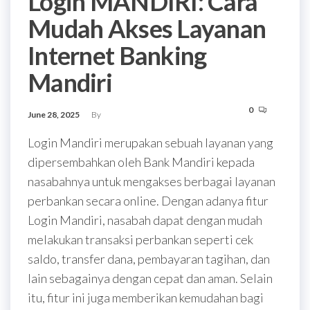
Login MANDIRI: Cara
Mudah Akses Layanan
Internet Banking
Mandiri
0
June 28, 2025
By
Login Mandiri merupakan sebuah layanan yang
dipersembahkan oleh Bank Mandiri kepada
nasabahnya untuk mengakses berbagai layanan
perbankan secara online. Dengan adanya fitur
Login Mandiri, nasabah dapat dengan mudah
melakukan transaksi perbankan seperti cek
saldo, transfer dana, pembayaran tagihan, dan
lain sebagainya dengan cepat dan aman. Selain
itu, fitur ini juga memberikan kemudahan bagi