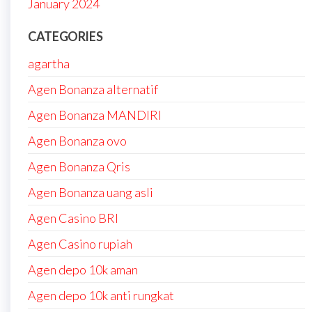
January 2024
CATEGORIES
agartha
Agen Bonanza alternatif
Agen Bonanza MANDIRI
Agen Bonanza ovo
Agen Bonanza Qris
Agen Bonanza uang asli
Agen Casino BRI
Agen Casino rupiah
Agen depo 10k aman
Agen depo 10k anti rungkat