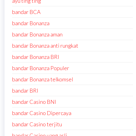
ayu ting ting
bandar BCA
bandar Bonanza
bandar Bonanza aman
bandar Bonanza anti rungkat
bandar Bonanza BRI
bandar Bonanza Populer
bandar Bonanza telkomsel
bandar BRI
bandar Casino BNI
bandar Casino Dipercaya
bandar Casino terjitu
bandar Casino uang asli