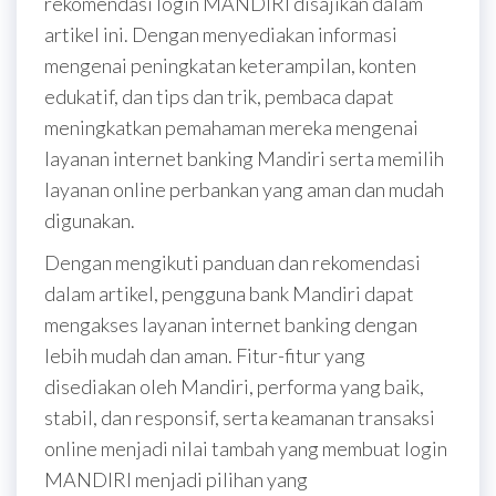
rekomendasi login MANDIRI disajikan dalam
artikel ini. Dengan menyediakan informasi
mengenai peningkatan keterampilan, konten
edukatif, dan tips dan trik, pembaca dapat
meningkatkan pemahaman mereka mengenai
layanan internet banking Mandiri serta memilih
layanan online perbankan yang aman dan mudah
digunakan.
Dengan mengikuti panduan dan rekomendasi
dalam artikel, pengguna bank Mandiri dapat
mengakses layanan internet banking dengan
lebih mudah dan aman. Fitur-fitur yang
disediakan oleh Mandiri, performa yang baik,
stabil, dan responsif, serta keamanan transaksi
online menjadi nilai tambah yang membuat login
MANDIRI menjadi pilihan yang