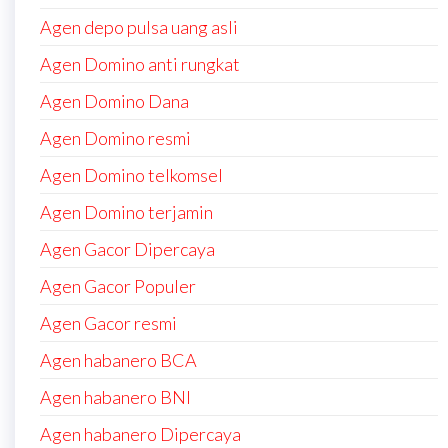
Agen depo pulsa uang asli
Agen Domino anti rungkat
Agen Domino Dana
Agen Domino resmi
Agen Domino telkomsel
Agen Domino terjamin
Agen Gacor Dipercaya
Agen Gacor Populer
Agen Gacor resmi
Agen habanero BCA
Agen habanero BNI
Agen habanero Dipercaya