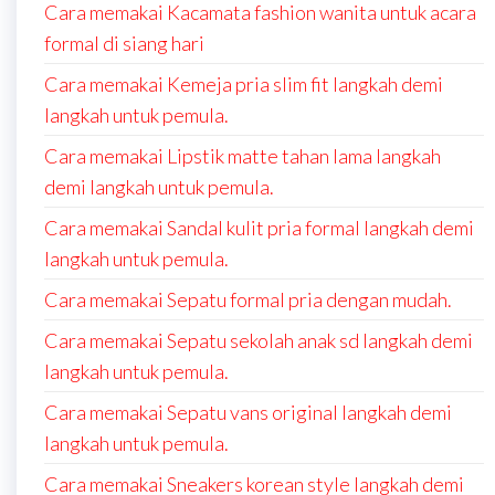
Cara memakai Kacamata fashion wanita untuk acara
formal di siang hari
Cara memakai Kemeja pria slim fit langkah demi
langkah untuk pemula.
Cara memakai Lipstik matte tahan lama langkah
demi langkah untuk pemula.
Cara memakai Sandal kulit pria formal langkah demi
langkah untuk pemula.
Cara memakai Sepatu formal pria dengan mudah.
Cara memakai Sepatu sekolah anak sd langkah demi
langkah untuk pemula.
Cara memakai Sepatu vans original langkah demi
langkah untuk pemula.
Cara memakai Sneakers korean style langkah demi