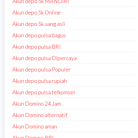
Akun depo 5k MANDIRI
Akun depo 5k Online
Akun depo 5k uang asli
Akun depo pulsa bagus
Akun depo pulsa BRI
Akun depo pulsa Dipercaya
Akun depo pulsa Populer
Akun depo pulsa rupiah
Akun depo pulsa telkomsel
Akun Domino 24 Jam
Akun Domino alternatif
Akun Domino aman
Akun Domino BRI