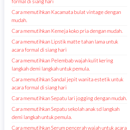
formal di siang hari
Cara memutihkan Kacamata bulat vintage dengan
mudah.
Cara memutihkan Kemeja koko pria dengan mudah.
Cara memutihkan Lipstik matte tahan lama untuk
acara formal di siang hari
Cara memutihkan Pelembab wajah kulit kering
langkah demi langkah untuk pemula.
Cara memutihkan Sandal jepit wanita estetik untuk
acara formal di siang hari
Cara memutihkan Sepatu lari jogging dengan mudah.
Cara memutihkan Sepatu sekolah anak sd langkah
demi langkah untuk pemula.
Cara memutihkan Serum pencerah wajah untuk acara