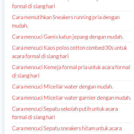
formal di siang hari
Cara memutihkan Sneakers running pria dengan
mudah.
Cara mencuci Gamis katun jepang dengan mudah.
Cara mencuci Kaos polos cotton combed 30s untuk
acara formal di siang hari
Cara mencuci Kemeja formal pria untuk acara formal
di siang hari
Cara mencuci Micellar water dengan mudah.
Cara mencuci Micellar water garnier dengan mudah.
Cara mencuci Sepatu sekolah putih untuk acara
formal di siang hari
Cara mencuci Sepatu sneakers hitam untuk acara