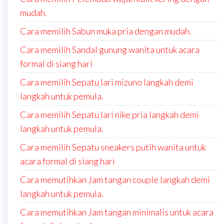
mudah.
Cara memilih Sabun muka pria dengan mudah.
Cara memilih Sandal gunung wanita untuk acara
formal di siang hari
Cara memilih Sepatu lari mizuno langkah demi
langkah untuk pemula.
Cara memilih Sepatu lari nike pria langkah demi
langkah untuk pemula.
Cara memilih Sepatu sneakers putih wanita untuk
acara formal di siang hari
Cara memutihkan Jam tangan couple langkah demi
langkah untuk pemula.
Cara memutihkan Jam tangan minimalis untuk acara