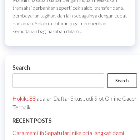
transaksi perbankan seperti cek saldo, transfer dana,
pembayaran tagihan, dan lain sebagainya dengan cepat
dan aman. Selain itu, fitur ini juga memberikan
kemudahan bagi nasabah dalam…
Search
Search
Hokiku88
adalah Daftar Situs Judi Slot Online Gacor
Terbaik.
RECENT POSTS
Cara memilih Sepatu lari nike pria langkah demi