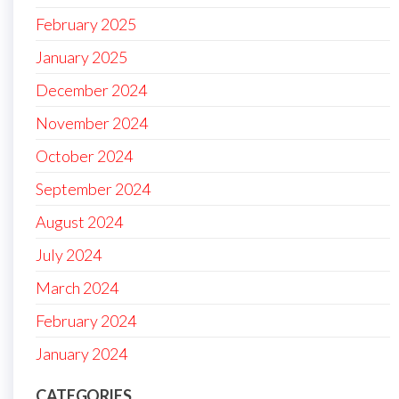
February 2025
January 2025
December 2024
November 2024
October 2024
September 2024
August 2024
July 2024
March 2024
February 2024
January 2024
CATEGORIES