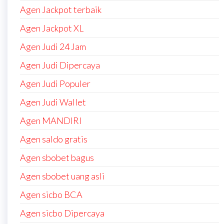
Agen Jackpot terbaik
Agen Jackpot XL
Agen Judi 24 Jam
Agen Judi Dipercaya
Agen Judi Populer
Agen Judi Wallet
Agen MANDIRI
Agen saldo gratis
Agen sbobet bagus
Agen sbobet uang asli
Agen sicbo BCA
Agen sicbo Dipercaya