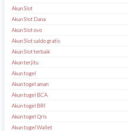
Akun Slot
Akun Slot Dana
Akun Slot ovo
Akun Slot saldo gratis
Akun Slot terbaik
Akun terjitu
Akun togel
Akun togel aman
Akun togel BCA
Akun togel BRI
Akun togel Qris
Akun togel Wallet