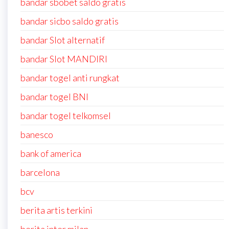
bandar sbobet saldo gratis
bandar sicbo saldo gratis
bandar Slot alternatif
bandar Slot MANDIRI
bandar togel anti rungkat
bandar togel BNI
bandar togel telkomsel
banesco
bank of america
barcelona
bcv
berita artis terkini