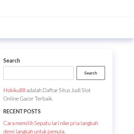
Search
Search
Hokiku88
adalah Daftar Situs Judi Slot
Online Gacor Terbaik.
RECENT POSTS
Cara memilih Sepatu lari nike pria langkah
demi langkah untuk pemula.