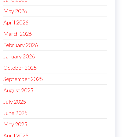
May 2026
April 2026
March 2026
February 2026
January 2026
October 2025
September 2025
August 2025
July 2025
June 2025
May 2025
April 2025