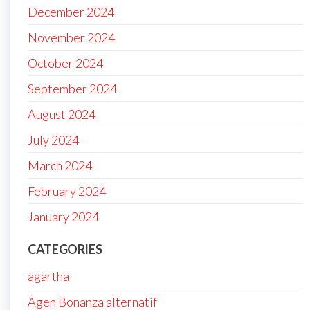
December 2024
November 2024
October 2024
September 2024
August 2024
July 2024
March 2024
February 2024
January 2024
CATEGORIES
agartha
Agen Bonanza alternatif