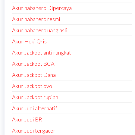
Akun habanero Dipercaya
Akun habanero resmi
Akun habanero uang asli
Akun Hoki Qris
Akun Jackpot anti rungkat
Akun Jackpot BCA
Akun Jackpot Dana
Akun Jackpot ovo
Akun Jackpot rupiah
Akun Judi alternatif
Akun Judi BRI
Akun Judi tergacor