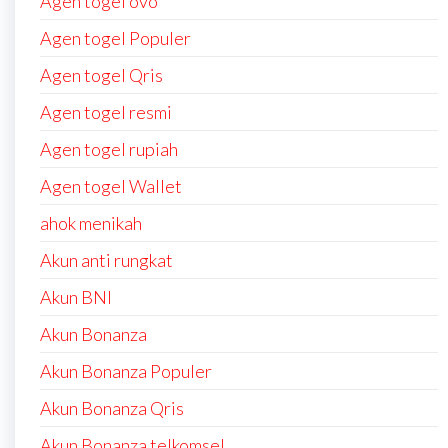
Agen togel ovo
Agen togel Populer
Agen togel Qris
Agen togel resmi
Agen togel rupiah
Agen togel Wallet
ahok menikah
Akun anti rungkat
Akun BNI
Akun Bonanza
Akun Bonanza Populer
Akun Bonanza Qris
Akun Bonanza telkomsel