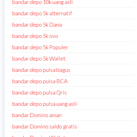
bandar depo 10k uang asli
bandar depo 5k alternatif
bandar depo 5k Dana
bandar depo 5k ovo
bandar depo 5k Populer
bandar depo 5k Wallet
bandar depo pulsa bagus
bandar depo pulsa BCA
bandar depo pulsa Qris
bandar depo pulsa uang asli
bandar Domino aman
bandar Domino saldo gratis