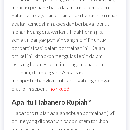
mencari peluang baru dalam dunia perjudian.
Salah satu daya tarik utama dari habanero rupiah
adalah kemudahan akses dan berbagai bonus
menarik yang ditawarkan. Tidak heran jika
semakin banyak pemain yang memilih untuk
berpartisipasi dalam permainan ini. Dalam
artikel ini, kita akan mengulas lebih dalam
tentang habanero rupiah, bagaimana cara
bermain, dan mengapa Anda harus
mempertimbangkan untuk bergabung dengan
platform seperti
hokiku88
.
Apa Itu Habanero Rupiah?
Habanero rupiah adalah sebuah permainan judi
online yang didasarkan pada sistem taruhan
yang sederhana namun menyenangkan.