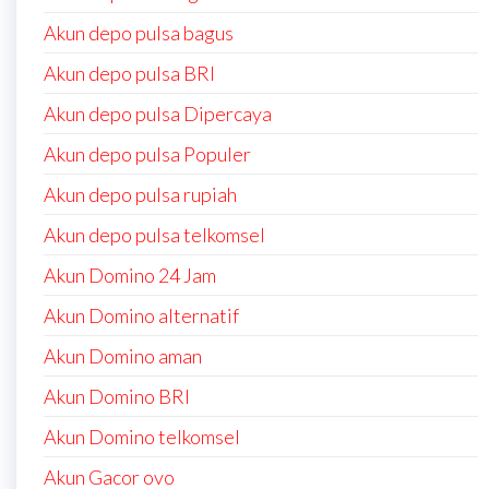
Akun depo pulsa bagus
Akun depo pulsa BRI
Akun depo pulsa Dipercaya
Akun depo pulsa Populer
Akun depo pulsa rupiah
Akun depo pulsa telkomsel
Akun Domino 24 Jam
Akun Domino alternatif
Akun Domino aman
Akun Domino BRI
Akun Domino telkomsel
Akun Gacor ovo