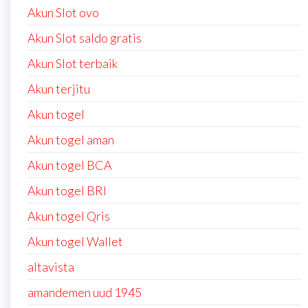
Akun Slot ovo
Akun Slot saldo gratis
Akun Slot terbaik
Akun terjitu
Akun togel
Akun togel aman
Akun togel BCA
Akun togel BRI
Akun togel Qris
Akun togel Wallet
altavista
amandemen uud 1945