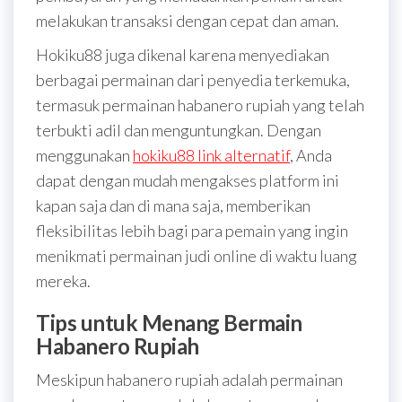
melakukan transaksi dengan cepat dan aman.
Hokiku88 juga dikenal karena menyediakan
berbagai permainan dari penyedia terkemuka,
termasuk permainan habanero rupiah yang telah
terbukti adil dan menguntungkan. Dengan
menggunakan
hokiku88 link alternatif
, Anda
dapat dengan mudah mengakses platform ini
kapan saja dan di mana saja, memberikan
fleksibilitas lebih bagi para pemain yang ingin
menikmati permainan judi online di waktu luang
mereka.
Tips untuk Menang Bermain
Habanero Rupiah
Meskipun habanero rupiah adalah permainan