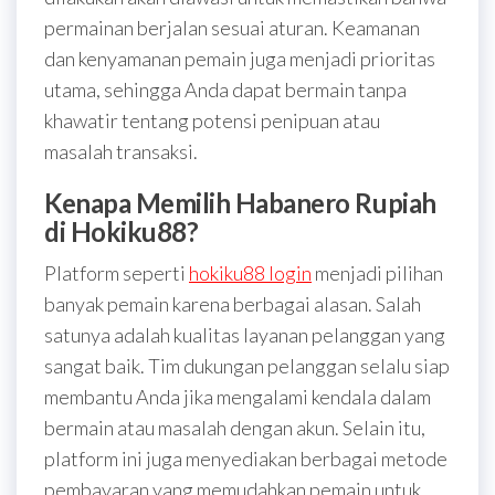
permainan berjalan sesuai aturan. Keamanan
dan kenyamanan pemain juga menjadi prioritas
utama, sehingga Anda dapat bermain tanpa
khawatir tentang potensi penipuan atau
masalah transaksi.
Kenapa Memilih Habanero Rupiah
di Hokiku88?
Platform seperti
hokiku88 login
menjadi pilihan
banyak pemain karena berbagai alasan. Salah
satunya adalah kualitas layanan pelanggan yang
sangat baik. Tim dukungan pelanggan selalu siap
membantu Anda jika mengalami kendala dalam
bermain atau masalah dengan akun. Selain itu,
platform ini juga menyediakan berbagai metode
pembayaran yang memudahkan pemain untuk