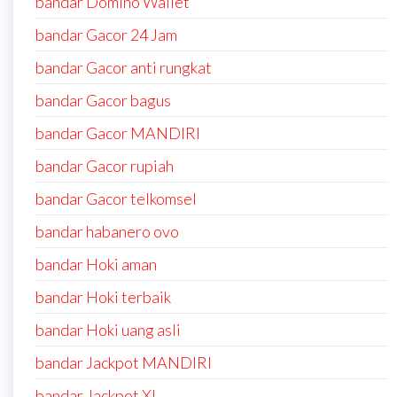
bandar Domino Wallet
bandar Gacor 24 Jam
bandar Gacor anti rungkat
bandar Gacor bagus
bandar Gacor MANDIRI
bandar Gacor rupiah
bandar Gacor telkomsel
bandar habanero ovo
bandar Hoki aman
bandar Hoki terbaik
bandar Hoki uang asli
bandar Jackpot MANDIRI
bandar Jackpot XL