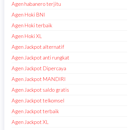
Agen habanero terjitu
Agen Hoki BNI
Agen Hoki terbaik
Agen Hoki XL
Agen Jackpot alternatif
Agen Jackpot anti rungkat
Agen Jackpot Dipercaya
Agen Jackpot MANDIRI
Agen Jackpot saldo gratis
Agen Jackpot telkomsel
Agen Jackpot terbaik
Agen Jackpot XL