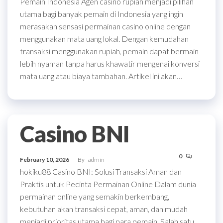
Pemain Indonesia Agen casino rupiah menjadi pilihan
utama bagi banyak pemain di Indonesia yang ingin
merasakan sensasi permainan casino online dengan
menggunakan mata uang lokal. Dengan kemudahan
transaksi menggunakan rupiah, pemain dapat bermain
lebih nyaman tanpa harus khawatir mengenai konversi
mata uang atau biaya tambahan. Artikel ini akan…
Casino BNI
0
February 10, 2026
By
admin
hokiku88 Casino BNI: Solusi Transaksi Aman dan
Praktis untuk Pecinta Permainan Online Dalam dunia
permainan online yang semakin berkembang,
kebutuhan akan transaksi cepat, aman, dan mudah
menjadi prioritas utama bagi para pemain. Salah satu