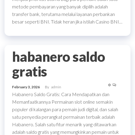
metode pembayaran yang banyak dipilih adalah
transfer bank, terutama melalui layanan perbankan
besar seperti BNI. Tidak heran jika istilah Casino BNI…
habanero saldo
gratis
0
February 3, 2026
By
admin
Habanero Saldo Gratis: Cara Mendapatkan dan
Memanfaatkannya Permainan slot online semakin
populer di kalangan para pemain judi digital, dan salah
satu penyedia perangkat permainan terbaik adalah
Habanero. Salah satu fitur menarik yang ditawarkan
adalah saldo gratis yang memungkinkan pemain untuk