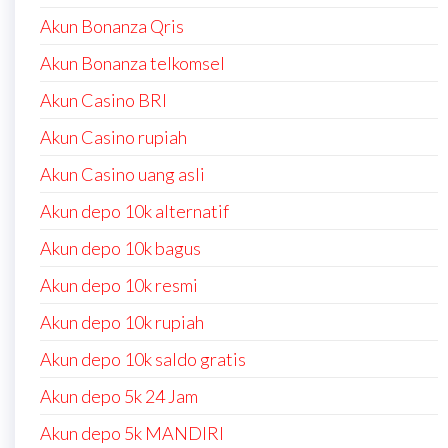
Akun Bonanza Qris
Akun Bonanza telkomsel
Akun Casino BRI
Akun Casino rupiah
Akun Casino uang asli
Akun depo 10k alternatif
Akun depo 10k bagus
Akun depo 10k resmi
Akun depo 10k rupiah
Akun depo 10k saldo gratis
Akun depo 5k 24 Jam
Akun depo 5k MANDIRI