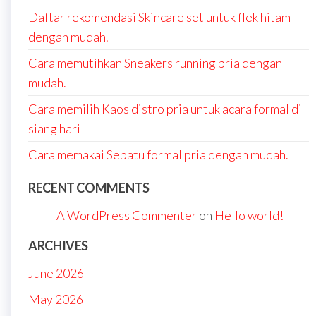
Daftar rekomendasi Skincare set untuk flek hitam
dengan mudah.
Cara memutihkan Sneakers running pria dengan
mudah.
Cara memilih Kaos distro pria untuk acara formal di
siang hari
Cara memakai Sepatu formal pria dengan mudah.
RECENT COMMENTS
A WordPress Commenter
on
Hello world!
ARCHIVES
June 2026
May 2026