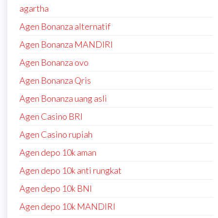
agartha
Agen Bonanza alternatif
Agen Bonanza MANDIRI
Agen Bonanza ovo
Agen Bonanza Qris
Agen Bonanza uang asli
Agen Casino BRI
Agen Casino rupiah
Agen depo 10k aman
Agen depo 10k anti rungkat
Agen depo 10k BNI
Agen depo 10k MANDIRI