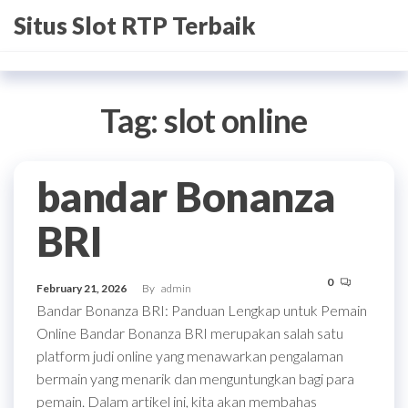
Skip
Situs Slot RTP Terbaik
to
the
content
Tag:
slot online
bandar Bonanza
BRI
0
February 21, 2026
By
admin
Bandar Bonanza BRI: Panduan Lengkap untuk Pemain
Online Bandar Bonanza BRI merupakan salah satu
platform judi online yang menawarkan pengalaman
bermain yang menarik dan menguntungkan bagi para
pemain. Dalam artikel ini, kita akan membahas