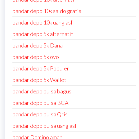
bandar depo 10k saldo gratis
bandar depo 10k uang asli
bandar depo 5k alternatif
bandar depo 5k Dana
bandar depo 5k ovo
bandar depo 5k Populer
bandar depo 5k Wallet
bandar depo pulsa bagus
bandar depo pulsa BCA
bandar depo pulsa Qris
bandar depo pulsa uang asli
bandar Domino aman