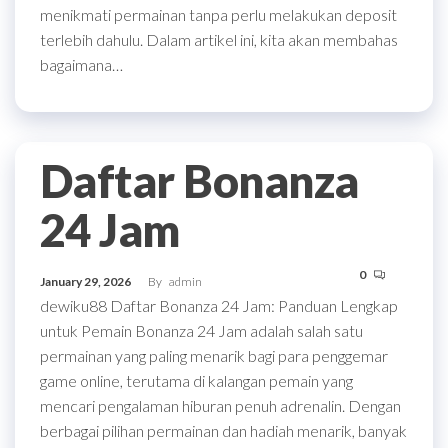
menikmati permainan tanpa perlu melakukan deposit
terlebih dahulu. Dalam artikel ini, kita akan membahas
bagaimana…
Daftar Bonanza
24 Jam
0
January 29, 2026
By
admin
dewiku88 Daftar Bonanza 24 Jam: Panduan Lengkap
untuk Pemain Bonanza 24 Jam adalah salah satu
permainan yang paling menarik bagi para penggemar
game online, terutama di kalangan pemain yang
mencari pengalaman hiburan penuh adrenalin. Dengan
berbagai pilihan permainan dan hadiah menarik, banyak