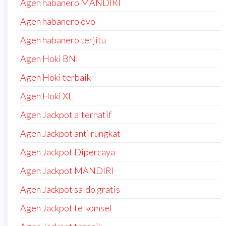
Agen habanero MANDIRI
Agen habanero ovo
Agen habanero terjitu
Agen Hoki BNI
Agen Hoki terbaik
Agen Hoki XL
Agen Jackpot alternatif
Agen Jackpot anti rungkat
Agen Jackpot Dipercaya
Agen Jackpot MANDIRI
Agen Jackpot saldo gratis
Agen Jackpot telkomsel