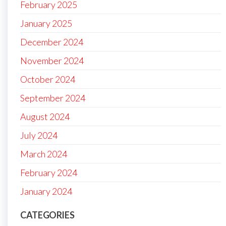
February 2025
January 2025
December 2024
November 2024
October 2024
September 2024
August 2024
July 2024
March 2024
February 2024
January 2024
CATEGORIES