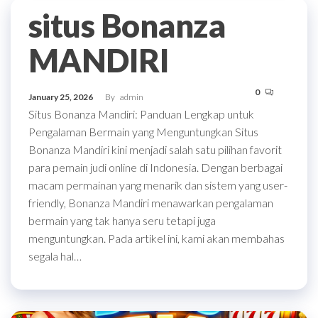
situs Bonanza
MANDIRI
0
January 25, 2026
By
admin
Situs Bonanza Mandiri: Panduan Lengkap untuk
Pengalaman Bermain yang Menguntungkan Situs
Bonanza Mandiri kini menjadi salah satu pilihan favorit
para pemain judi online di Indonesia. Dengan berbagai
macam permainan yang menarik dan sistem yang user-
friendly, Bonanza Mandiri menawarkan pengalaman
bermain yang tak hanya seru tetapi juga
menguntungkan. Pada artikel ini, kami akan membahas
segala hal…