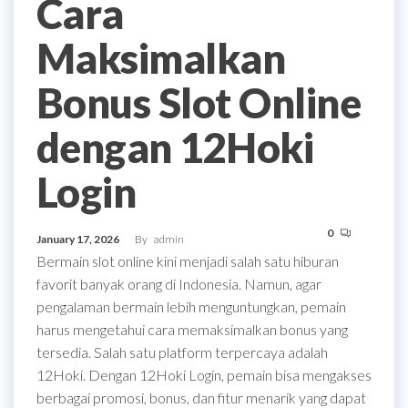
Cara
Maksimalkan
Bonus Slot Online
dengan 12Hoki
Login
0
January 17, 2026
By
admin
Bermain slot online kini menjadi salah satu hiburan
favorit banyak orang di Indonesia. Namun, agar
pengalaman bermain lebih menguntungkan, pemain
harus mengetahui cara memaksimalkan bonus yang
tersedia. Salah satu platform terpercaya adalah
12Hoki. Dengan 12Hoki Login, pemain bisa mengakses
berbagai promosi, bonus, dan fitur menarik yang dapat