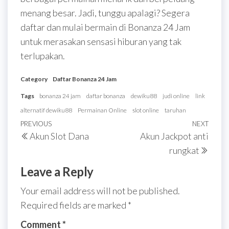
menang besar. Jadi, tunggu apalagi? Segera
daftar dan mulai bermain di Bonanza 24 Jam
untuk merasakan sensasi hiburan yang tak
terlupakan.
Category
Daftar Bonanza 24 Jam
Tags
bonanza 24 jam
daftar bonanza
dewiku88
judi online
link
alternatif dewiku88
Permainan Online
slot online
taruhan
Post
Previous
PREVIOUS
NEXT
Next
Akun Slot Dana
Akun Jackpot anti
navigation
Post
Post
rungkat
Leave a Reply
Your email address will not be published.
Required fields are marked
*
Comment
*