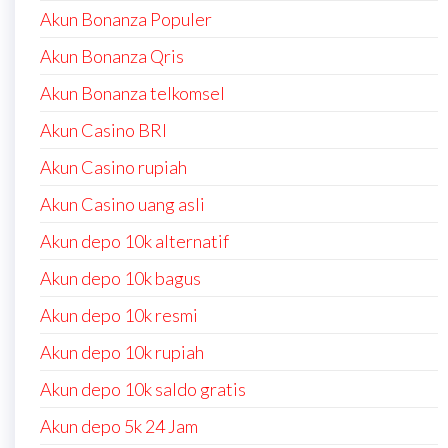
Akun Bonanza Populer
Akun Bonanza Qris
Akun Bonanza telkomsel
Akun Casino BRI
Akun Casino rupiah
Akun Casino uang asli
Akun depo 10k alternatif
Akun depo 10k bagus
Akun depo 10k resmi
Akun depo 10k rupiah
Akun depo 10k saldo gratis
Akun depo 5k 24 Jam