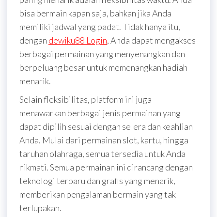
bisa bermain kapan saja, bahkan jika Anda
memiliki jadwal yang padat. Tidak hanya itu,
dengan
dewiku88 Login
, Anda dapat mengakses
berbagai permainan yang menyenangkan dan
berpeluang besar untuk memenangkan hadiah
menarik.
Selain fleksibilitas, platform ini juga
menawarkan berbagai jenis permainan yang
dapat dipilih sesuai dengan selera dan keahlian
Anda. Mulai dari permainan slot, kartu, hingga
taruhan olahraga, semua tersedia untuk Anda
nikmati. Semua permainan ini dirancang dengan
teknologi terbaru dan grafis yang menarik,
memberikan pengalaman bermain yang tak
terlupakan.