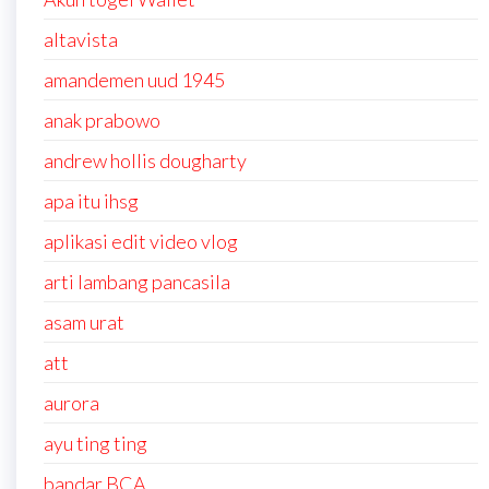
altavista
amandemen uud 1945
anak prabowo
andrew hollis dougharty
apa itu ihsg
aplikasi edit video vlog
arti lambang pancasila
asam urat
att
aurora
ayu ting ting
bandar BCA