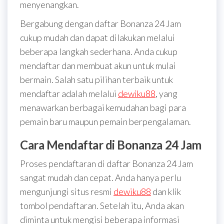
menyenangkan.
Bergabung dengan daftar Bonanza 24 Jam
cukup mudah dan dapat dilakukan melalui
beberapa langkah sederhana. Anda cukup
mendaftar dan membuat akun untuk mulai
bermain. Salah satu pilihan terbaik untuk
mendaftar adalah melalui
dewiku88
, yang
menawarkan berbagai kemudahan bagi para
pemain baru maupun pemain berpengalaman.
Cara Mendaftar di Bonanza 24 Jam
Proses pendaftaran di daftar Bonanza 24 Jam
sangat mudah dan cepat. Anda hanya perlu
mengunjungi situs resmi
dewiku88
dan klik
tombol pendaftaran. Setelah itu, Anda akan
diminta untuk mengisi beberapa informasi