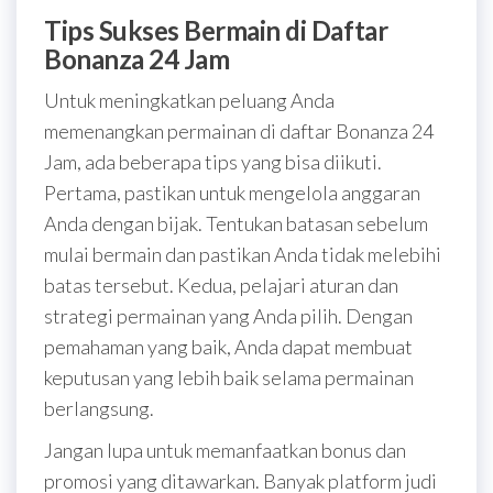
Tips Sukses Bermain di Daftar
Bonanza 24 Jam
Untuk meningkatkan peluang Anda
memenangkan permainan di daftar Bonanza 24
Jam, ada beberapa tips yang bisa diikuti.
Pertama, pastikan untuk mengelola anggaran
Anda dengan bijak. Tentukan batasan sebelum
mulai bermain dan pastikan Anda tidak melebihi
batas tersebut. Kedua, pelajari aturan dan
strategi permainan yang Anda pilih. Dengan
pemahaman yang baik, Anda dapat membuat
keputusan yang lebih baik selama permainan
berlangsung.
Jangan lupa untuk memanfaatkan bonus dan
promosi yang ditawarkan. Banyak platform judi