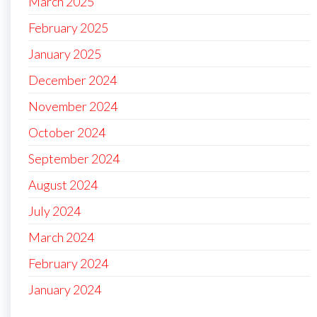
March 2025
February 2025
January 2025
December 2024
November 2024
October 2024
September 2024
August 2024
July 2024
March 2024
February 2024
January 2024