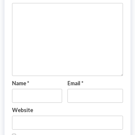
Name
*
Email
*
Website