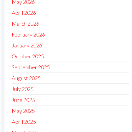
May 2026
April 2026
March 2026
February 2026
January 2026
October 2025
September 2025
August 2025
July 2025
June 2025
May 2025
April 2025