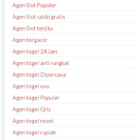
Agen Slot Populer
Agen Slot saldo gratis
Agen Slot terjitu
Agen tergacor
Agen togel 24 Jam
Agen togel anti rungkat
Agen togel Dipercaya
Agen togel ovo
Agen togel Populer
Agen togel Qris
Agen togel resmi
Agen togel rupiah