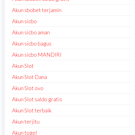
Akun sbobet terjamin
Akun sicbo
Akun sicbo aman
Akun sicbo bagus
Akun sicbo MANDIRI
Akun Slot
Akun Slot Dana
Akun Slot ovo
Akun Slot saldo gratis
Akun Slot terbaik
Akun terjitu
Akun togel