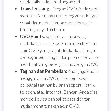
diselesaikan dalam hitungan detik.
Transfer Uang:
Dengan OVO, Anda dapat
mentransfer uang antar pengguna dengan
cepat dan mudah, tanpa perlu khawatir
tentang biaya tambahan.
OVO Points:
Setiap transaksi yang
dilakukan melalui OVO akan memberikan
poin OVO yang dapat ditukarkan dengan
berbagai keuntungan dan promo menarik di
merchant yang bekerja sama dengan OVO.
Tagihan dan Pembelian:
Anda juga dapat
menggunakan OVO untuk membayar
berbagai tagihan bulanan seperti listrik,
telepon, atau internet. Bahkan, Anda bisa
membeli pulsa dan paket data dengan
mudah menggunakan akun OVO.