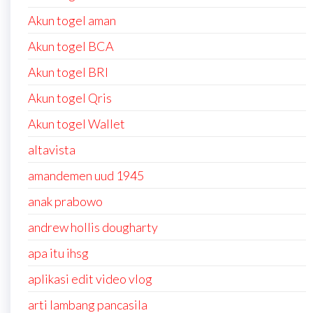
Akun togel aman
Akun togel BCA
Akun togel BRI
Akun togel Qris
Akun togel Wallet
altavista
amandemen uud 1945
anak prabowo
andrew hollis dougharty
apa itu ihsg
aplikasi edit video vlog
arti lambang pancasila