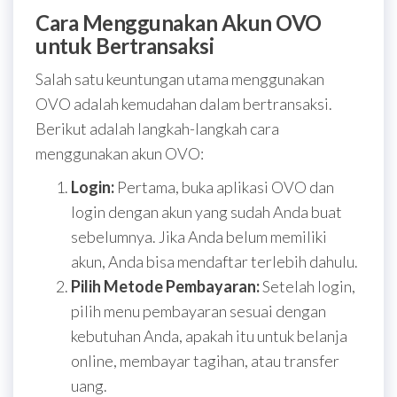
Cara Menggunakan Akun OVO
untuk Bertransaksi
Salah satu keuntungan utama menggunakan
OVO adalah kemudahan dalam bertransaksi.
Berikut adalah langkah-langkah cara
menggunakan akun OVO:
Login:
Pertama, buka aplikasi OVO dan
login dengan akun yang sudah Anda buat
sebelumnya. Jika Anda belum memiliki
akun, Anda bisa mendaftar terlebih dahulu.
Pilih Metode Pembayaran:
Setelah login,
pilih menu pembayaran sesuai dengan
kebutuhan Anda, apakah itu untuk belanja
online, membayar tagihan, atau transfer
uang.