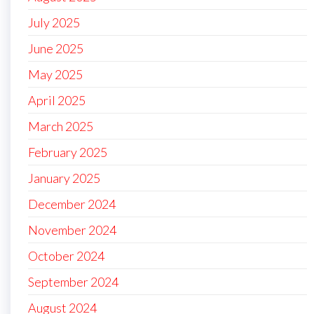
July 2025
June 2025
May 2025
April 2025
March 2025
February 2025
January 2025
December 2024
November 2024
October 2024
September 2024
August 2024