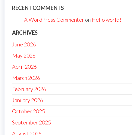
RECENT COMMENTS
A WordPress Commenter
on
Hello world!
ARCHIVES
June 2026
May 2026
April 2026
March 2026
February 2026
January 2026
October 2025
September 2025
August 2025