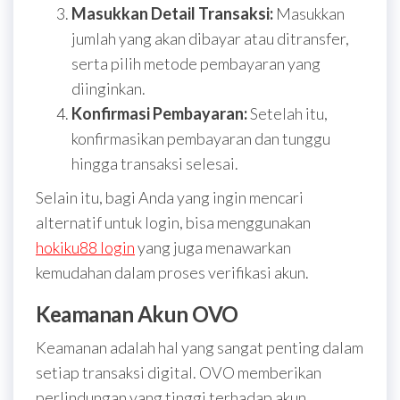
Masukkan Detail Transaksi:
Masukkan
jumlah yang akan dibayar atau ditransfer,
serta pilih metode pembayaran yang
diinginkan.
Konfirmasi Pembayaran:
Setelah itu,
konfirmasikan pembayaran dan tunggu
hingga transaksi selesai.
Selain itu, bagi Anda yang ingin mencari
alternatif untuk login, bisa menggunakan
hokiku88 login
yang juga menawarkan
kemudahan dalam proses verifikasi akun.
Keamanan Akun OVO
Keamanan adalah hal yang sangat penting dalam
setiap transaksi digital. OVO memberikan
perlindungan yang tinggi terhadap akun