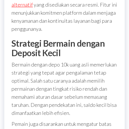
alternatif
yang disediakan secara resmi. Fitur ini
menunjukkan komitmen platform dalam menjaga
kenyamanan dan kontinuitas layanan bagi para
penggunanya.
Strategi Bermain dengan
Deposit Kecil
Bermain dengan depo 10k uang asli memerlukan
strategi yang tepat agar pengalaman tetap
optimal. Salah satu caranya adalah memilih
permainan dengan tingkat risiko rendah dan
memahami aturan dasar sebelum memasang
taruhan. Dengan pendekatan ini, saldo kecil bisa
dimanfaatkan lebih efisien.
Pemain juga disarankan untuk mengatur batas