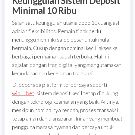
Keunggulan Sistem Deposit
Minimal 10 Ribu
Salah satu keunggulan utama depo 10k uang asli
adalah fleksibilitas. Pemain tidak perlu
menunggu memiliki saldo besar untuk mulai
bermain. Cukup dengan nominal kecil, akses ke
berbagai permainan sudah terbuka. Hal ini
sejalan dengan tren digital yang mengutamakan
kemudahan dan kecepatan transaksi.
Di beberapa platform terpercaya seperti
win11bet
, sistem deposit kecil tetap didukung
dengan teknologi keamanan yang baik. Artinya,
meskipun nominalnya rendah, proses transaksi
tetap aman dan transparan. Inilah yang membuat
pengguna merasa nyaman dan percaya untuk