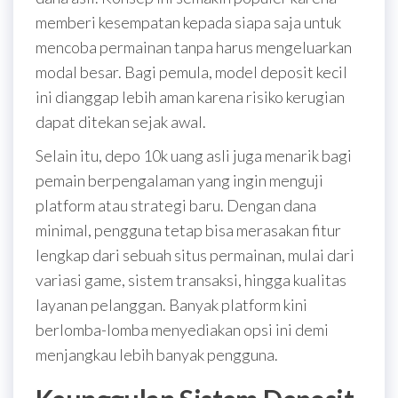
memberi kesempatan kepada siapa saja untuk
mencoba permainan tanpa harus mengeluarkan
modal besar. Bagi pemula, model deposit kecil
ini dianggap lebih aman karena risiko kerugian
dapat ditekan sejak awal.
Selain itu, depo 10k uang asli juga menarik bagi
pemain berpengalaman yang ingin menguji
platform atau strategi baru. Dengan dana
minimal, pengguna tetap bisa merasakan fitur
lengkap dari sebuah situs permainan, mulai dari
variasi game, sistem transaksi, hingga kualitas
layanan pelanggan. Banyak platform kini
berlomba-lomba menyediakan opsi ini demi
menjangkau lebih banyak pengguna.