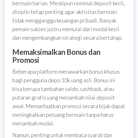
bermain harian. Meskipun nominal deposit kecil,
disiplin tetap penting agar aktivitas bermain
tidak mengganggu keuangan pribadi. Banyak
pemain sukses justru memulai dari modal kecil
dan mengembangkan strategi secara bertahap.
Memaksimalkan Bonus dan
Promosi
Beberapa platform menawarkan bonus khusus
bagi pengguna depo 10k uang asli. Bonus ini
bisa berupa tambahan saldo, cashback, atau
putaran gratis yang menambah nilai deposit
awal. Memanfaatkan promosi secara bijak dapat
meningkatkan peluang bermain tanpa harus
menambah modal.
Namun, penting untuk membaca syarat dan