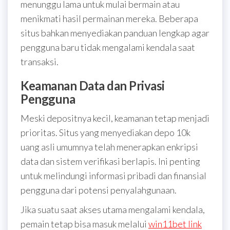
menunggu lama untuk mulai bermain atau
menikmati hasil permainan mereka. Beberapa
situs bahkan menyediakan panduan lengkap agar
pengguna baru tidak mengalami kendala saat
transaksi.
Keamanan Data dan Privasi
Pengguna
Meski depositnya kecil, keamanan tetap menjadi
prioritas. Situs yang menyediakan depo 10k
uang asli umumnya telah menerapkan enkripsi
data dan sistem verifikasi berlapis. Ini penting
untuk melindungi informasi pribadi dan finansial
pengguna dari potensi penyalahgunaan.
Jika suatu saat akses utama mengalami kendala,
pemain tetap bisa masuk melalui
win11bet link