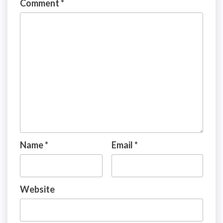
Comment
*
Name
*
Email
*
Website