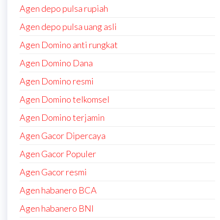
Agen depo pulsa rupiah
Agen depo pulsa uang asli
Agen Domino anti rungkat
Agen Domino Dana
Agen Domino resmi
Agen Domino telkomsel
Agen Domino terjamin
Agen Gacor Dipercaya
Agen Gacor Populer
Agen Gacor resmi
Agen habanero BCA
Agen habanero BNI