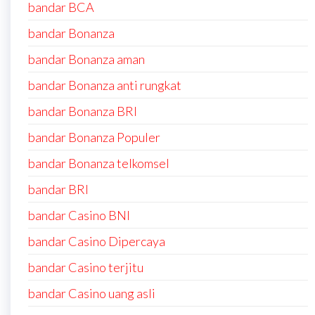
bandar BCA
bandar Bonanza
bandar Bonanza aman
bandar Bonanza anti rungkat
bandar Bonanza BRI
bandar Bonanza Populer
bandar Bonanza telkomsel
bandar BRI
bandar Casino BNI
bandar Casino Dipercaya
bandar Casino terjitu
bandar Casino uang asli